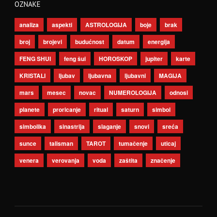
OZNAKE
analiza
aspekti
ASTROLOGIJA
boje
brak
broj
brojevi
budućnost
datum
energija
FENG SHUI
feng šui
HOROSKOP
jupiter
karte
KRISTALI
ljubav
ljubavna
ljubavni
MAGIJA
mars
mesec
novac
NUMEROLOGIJA
odnosi
planete
proricanje
ritual
saturn
simbol
simbolika
sinastrija
slaganje
snovi
sreća
sunce
talisman
TAROT
tumačenje
uticaj
venera
verovanja
voda
zaštita
značenje