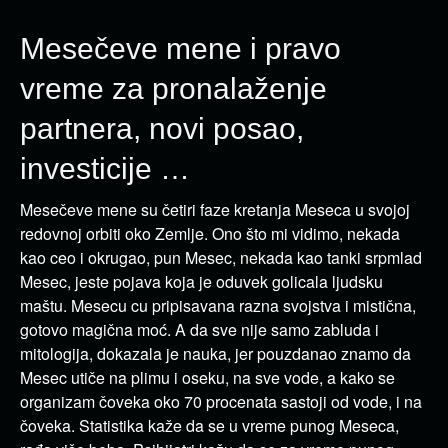
Mesečeve mene i pravo
vreme za pronalaženje
partnera, novi posao,
investicije …
Mesečeve mene su četiri faze kretanja Meseca u svojoj
redovnoj orbiti oko Zemlje. Ono što mi vidimo, nekada
kao ceo i okrugao, pun Mesec, nekada kao tanki srp­mlad
Mesec, jeste pojava koja je oduvek golicala ljudsku
maštu. Mesecu cu pripisavana razna svojstva i mistična,
gotovo magična moć. A da sve nije samo zabluda i
mitologija, dokazala je nauka, jer pouzdanao znamo da
Mesec utiče na plimu i oseku, na sve vode, a kako se
organizam čoveka oko 70 procenata sastoji od vode, i na
čoveka. Statistika kaže da se u vreme punog Meseca,