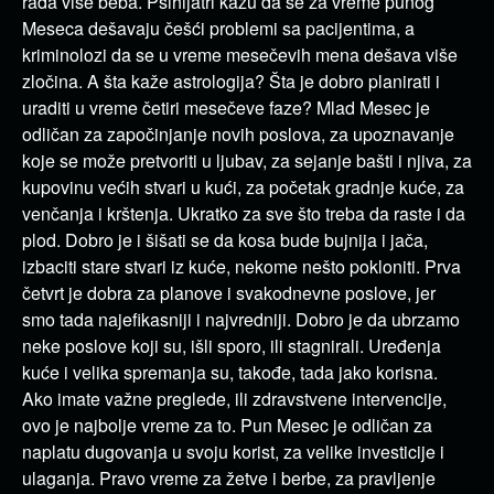
rađa više beba. Psihijatri kažu da se za vreme punog
Meseca dešavaju češći problemi sa pacijentima, a
kriminolozi da se u vreme mesečevih mena dešava više
zločina. A šta kaže astrologija? Šta je dobro planirati i
uraditi u vreme četiri mesečeve faze? Mlad Mesec je
odličan za započinjanje novih poslova, za upoznavanje
koje se može pretvoriti u ljubav, za sejanje bašti i njiva, za
kupovinu većih stvari u kući, za početak gradnje kuće, za
venčanja i krštenja. Ukratko za sve što treba da raste i da
plod. Dobro je i šišati se da kosa bude bujnija i jača,
izbaciti stare stvari iz kuće, nekome nešto pokloniti. Prva
četvrt je dobra za planove i svakodnevne poslove, jer
smo tada najefikasniji i najvredniji. Dobro je da ubrzamo
neke poslove koji su, išli sporo, ili stagnirali. Uređenja
kuće i velika spremanja su, takođe, tada jako korisna.
Ako imate važne preglede, ili zdravstvene intervencije,
ovo je najbolje vreme za to. Pun Mesec je odličan za
naplatu dugovanja u svoju korist, za velike investicije i
ulaganja. Pravo vreme za žetve i berbe, za pravljenje