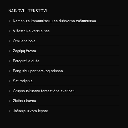
NAJNOVIJI TEKSTOVI
Kamen za komunikaciju sa duhovima zaštitnicima
Višestruke verzije nas
Omiljena boja
Zagrljaj života
Fotografije duše
Feng shui partnerskog odnosa
Sat rodjenja
Grupno iskustvo fantastične svetlosti
Zločin i kazna
Jačanje izvora lepote