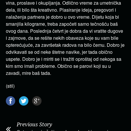
vina, proslave i okupljanja. Odlično vreme za umetnička
dela, ili bilo šta kreativno. Plasiranje ideja, pregovori i
nalaženja partnera je dobro u ovo vreme. Dijetu koja bi
smanjila kilograme, treba započeti samo tečnošću baš
ovog dana. Poslednja četvrt je dobra da vi vratite dugove
i zajmove, da se rešite nekih obaveza koje su vam bile
opterećujuće, za završetak radova na bilo čemu. Dobro je
odvikavati se od neke štetne navike, jer tada obično
uspete. Dobro je i miriti se i tražiti oproštaj od nekoga sa
kim smo imali probleme. Obično se parovi koji su u
zavadi, mire baš tada.
(stil)
Previous Story