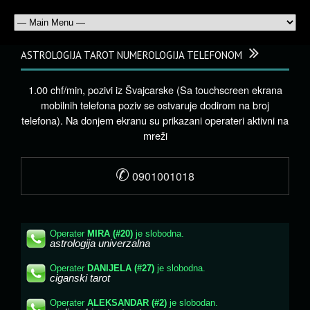
ASTROLOGIJA TAROT NUMEROLOGIJA TELEFONOM
1.00 chf/min, pozivi iz Švajcarske (Sa touchscreen ekrana
mobilnih telefona poziv se ostvaruje dodirom na broj
telefona). Na donjem ekranu su prikazani operateri aktivni na
mreži
✆
0901001018