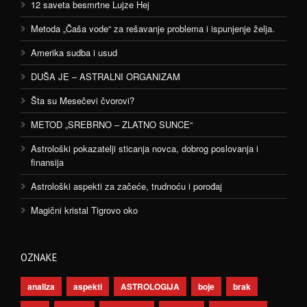
12 saveta besmrtne Lujze Hej
Metoda „Čaša vode“ za rešavanje problema i ispunjenje želja.
Amerika sudba i usud
DUŠA JE – ASTRALNI ORGANIZAM
Šta su Mesečevi čvorovi?
METOD „SREBRNO – ZLATNO SUNCE“
Astrološki pokazatelji sticanja novca, dobrog poslovanja i
finansija
Astrološki aspekti za začeće, trudnoću i porođaj
Magični kristal Tigrovo oko
OZNAKE
analiza
aspekti
ASTROLOGIJA
boje
brak