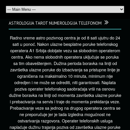
ASTROLOGIJA TAROT NUMEROLOGIJA TELEFONOM
Radno vreme astro pozivnog centra je od 8 sati ujutru do 24
sati u ponoć. Nakon ulazne besplatne poruke telefonskog
operatera A1 Srbija dobijate vezu sa slobodnim operaterom
centra. Ako nema slobodnih operatera uključuje se poruka
sa tim obaveštenjem. Dužina perioda boravka na liniji od
završetka ulazne poruke do izbacivanja sa pristupne linije je
ograničena na maksimalno 10 minuta, minimum nije
odredjen i ne može se odrediti, niti garantovati. Naplata
poziva operater telefonskog saobraćaja vrši na osnovu
dužine boravka na liniji od momenta završetka ulazne poruke
i prebacivanja na servis i traje do momenta prekidanja veze.
Prebacivanje veze sa jednog na drugog operatera centra se
ne preporučuje jer je tada izgledna mogućnost ne
ostvarivanja razgovora. Operater telefonskih usluga
naplaćuje dužinu trajanja poziva od završetka ulazne poruke