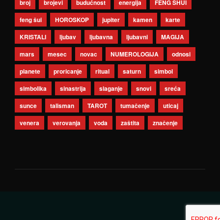
broj
brojevi
budućnost
energija
FENG SHUI
feng šui
HOROSKOP
jupiter
kamen
karte
KRISTALI
ljubav
ljubavna
ljubavni
MAGIJA
mars
mesec
novac
NUMEROLOGIJA
odnosi
planete
proricanje
ritual
saturn
simbol
simbolika
sinastrija
slaganje
snovi
sreća
sunce
talisman
TAROT
tumačenje
uticaj
venera
verovanja
voda
zaštita
značenje