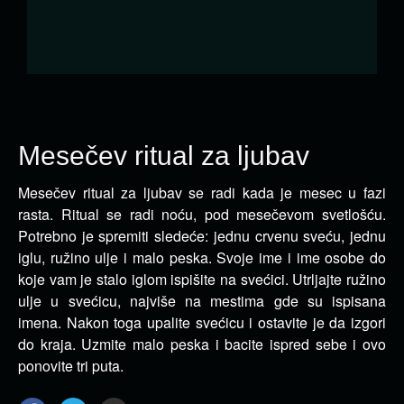
Mesečev ritual za ljubav
Mesečev ritual za ljubav se radi kada je mesec u fazi
rasta. Ritual se radi noću, pod mesečevom svetlošću.
Potrebno je spremiti sledeće: jednu crvenu sveću, jednu
iglu, ružino ulje i malo peska. Svoje ime i ime osobe do
koje vam je stalo iglom ispišite na svećici. Utrljajte ružino
ulje u svećicu, najviše na mestima gde su ispisana
imena. Nakon toga upalite svećicu i ostavite je da izgori
do kraja. Uzmite malo peska i bacite ispred sebe i ovo
ponovite tri puta.