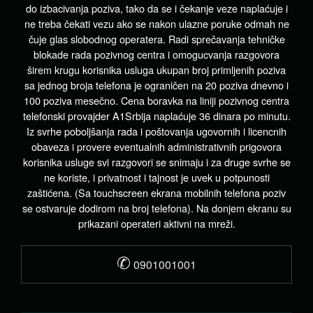
do izbacivanja poziva, tako da se i čekanje veze naplaćuje i
ne treba čekati vezu ako se nakon ulazne poruke odmah ne
čuje glas slobodnog operatera. Radi sprečavanja tehničke
blokade rada pozivnog centra i omogucvanja razgovora
širem krugu korisnika usluga ukupan broj primljenih poziva
sa jednog broja telefona je ograničen na 20 poziva dnevno i
100 poziva mesečno. Cena boravka na liniji pozivnog centra
telefonski provajder A1Srbija naplaćuje 36 dinara po minutu.
Iz svrhe poboljšanja rada i poštovanja ugovornih i licencnih
obaveza i provere eventualnih administrativnih prigovora
korisnika usluge svi razgovori se snimaju i za druge svrhe se
ne koriste, i privatnost i tajnost je uvek u potpunosti
zaštićena. (Sa touchscreen ekrana mobilnih telefona poziv
se ostvaruje dodirom na broj telefona). Na donjem ekranu su
prikazani operateri aktivni na mreži.
✆
0901001001