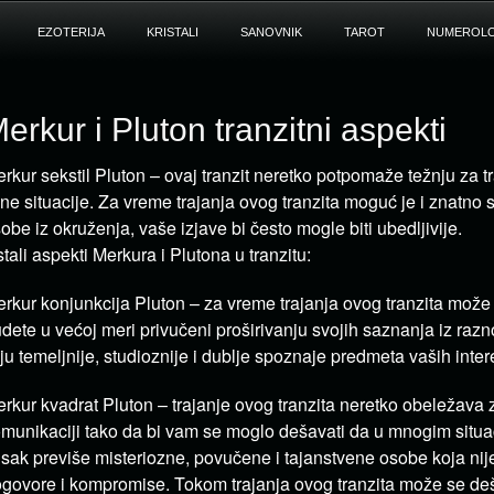
EZOTERIJA
KRISTALI
SANOVNIK
TAROT
NUMEROLO
erkur i Pluton tranzitni aspekti
rkur sekstil Pluton – ovaj tranzit neretko potpomaže težnju za 
čne situacije. Za vreme trajanja ovog tranzita moguć je i znatno s
obe iz okruženja, vaše izjave bi često mogle biti ubedljivije.
tali aspekti Merkura i Plutona u tranzitu:
rkur konjunkcija Pluton – za vreme trajanja ovog tranzita može
dete u većoj meri privučeni proširivanju svojih saznanja iz razn
lju temeljnije, studioznije i dublje spoznaje predmeta vaših inte
rkur kvadrat Pluton – trajanje ovog tranzita neretko obeležava 
munikaciji tako da bi vam se moglo dešavati da u mnogim situa
isak previše misteriozne, povučene i tajanstvene osobe koja ni
govore i kompromise. Tokom trajanja ovog tranzita može se deš