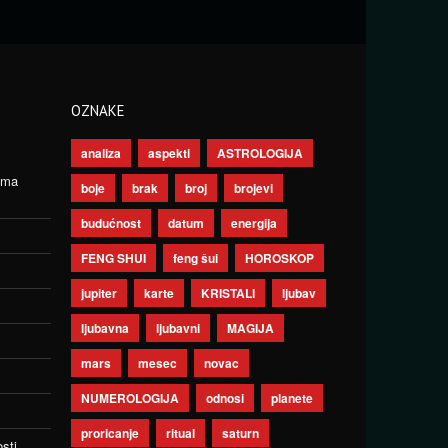
OZNAKE
analiza
aspekti
ASTROLOGIJA
ima
boje
brak
broj
brojevi
budućnost
datum
energija
FENG SHUI
feng šui
HOROSKOP
jupiter
karte
KRISTALI
ljubav
ljubavna
ljubavni
MAGIJA
mars
mesec
novac
NUMEROLOGIJA
odnosi
planete
proricanje
ritual
saturn
sti