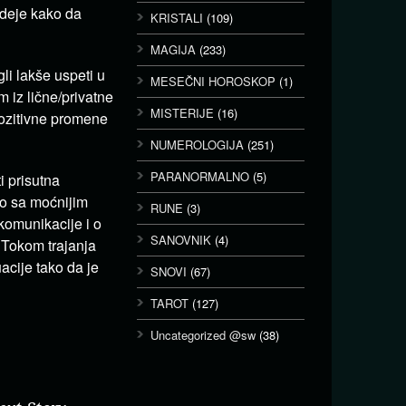
ideje kako da
KRISTALI
(109)
MAGIJA
(233)
li lakše uspeti u
MESEČNI HOROSKOP
(1)
 iz lične/privatne
MISTERIJE
(16)
 pozitivne promene
NUMEROLOGIJA
(251)
PARANORMALNO
(5)
i prisutna
to sa moćnijim
RUNE
(3)
komunikacije i o
SANOVNIK
(4)
 Tokom trajanja
acije tako da je
SNOVI
(67)
TAROT
(127)
Uncategorized @sw
(38)