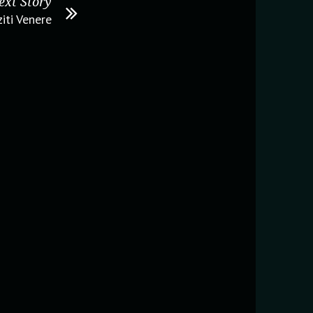
ext Story
iti Venere