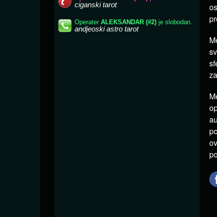
os
pr
Me
sv
sf
za
Me
op
au
po
ov
po