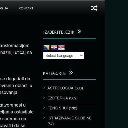
GIJA
KONTAKT
IZABERITE JEZIK
transformacijom
nažniji uticaj na
KATEGORIJE
 se događati da
ovrsnih oblasti u
ASTROLOGIJA
(633)
resovanja.
EZOTERIJA
(369)
zatvorenost u
FENG SHUI
(132)
cijama ostavljate
je spremna na
ISTRAŽIVANJE SUDBINE
(67)
avati i da se