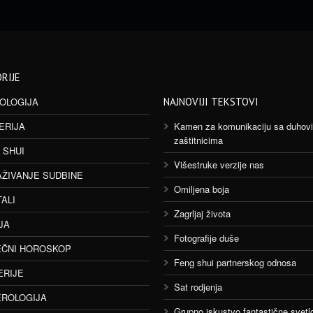
RIJE
OLOGIJA
NAJNOVIJI TEKSTOVI
ERIJA
Kamen za komunikaciju sa duhov
zaštitnicima
 SHUI
Višestruke verzije nas
AŽIVANJE SUDBINE
Omiljena boja
TALI
Zagrljaj života
JA
Fotografije duše
ČNI HOROSKOP
Feng shui partnerskog odnosa
ERIJE
Sat rodjenja
ROLOGIJA
Grupno iskustvo fantastične svetlo