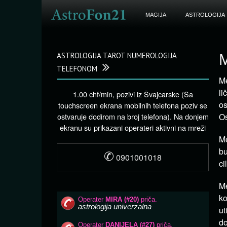
MAGIJA
ASTROLOGIJA
ASTROLOGIJA TAROT NUMEROLOGIJA
M
TELEFONOM
Me
li
1.00 chf/min, pozivi iz Švajcarske (Sa
os
touchscreen ekrana mobilnih telefona poziv se
ostvaruje dodirom na broj telefona). Na donjem
Os
ekranu su prikazani operateri aktivni na mreži
Me
bu
✆
0901001018
ci
Me
ko
ut
do