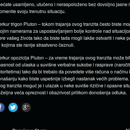
ećate usamljeno, utučeno i neraspoloženo bez dovoljno jasne 
omenite svoju trenutnu situaciju.
rkur trigon Pluton – tokom trajanja ovog tranzita često biste mog
ojim namerama za uspostavljanjem bolje kontrole nad situacijom
ere vašeg života tako da biste tada mogli lakše ostvariti i neke
 kojima ste ranije strastveno čeznuli.
rkur opozicija Pluton – za vreme trajanja ovog tranzita može bit
asnost od ulaska u suvišne verbalne sukobe i rasprave (naroči
toritetima) tako da bi trebalo da povedete više računa o načinu 
našanju kako biste uspešnije izbegli nastanak većih problema.
og tranzita moguć je i ulazak u neke suviše rizične i opasne situ
željna veća opreznost i obazrivost prilikom donošenja odluka.