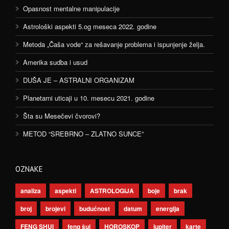
Opasnost mentalne manipulacije
Astrološki aspekti 5.og meseca 2022. godine
Metoda „Čaša vode“ za rešavanje problema i ispunjenje želja.
Amerika sudba i usud
DUŠA JE – ASTRALNI ORGANIZAM
Planetarni uticaji u 10. mesecu 2021. godine
Šta su Mesečevi čvorovi?
METOD “SREBRNO – ZLATNO SUNCE”
OZNAKE
analiza
aspekti
ASTROLOGIJA
boje
brak
broj
brojevi
budućnost
datum
energija
FENG SHUI
feng šui
HOROSKOP
jupiter
karte