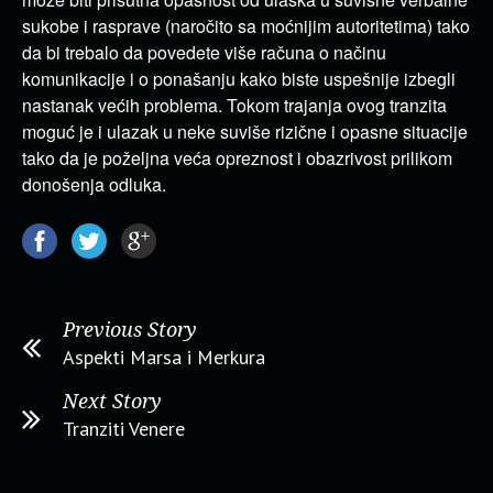
sukobe i rasprave (naročito sa moćnijim autoritetima) tako
da bi trebalo da povedete više računa o načinu
komunikacije i o ponašanju kako biste uspešnije izbegli
nastanak većih problema. Tokom trajanja ovog tranzita
moguć je i ulazak u neke suviše rizične i opasne situacije
tako da je poželjna veća opreznost i obazrivost prilikom
donošenja odluka.
Previous Story
Aspekti Marsa i Merkura
Next Story
Tranziti Venere