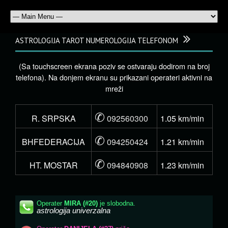
ASTROLOGIJA TAROT NUMEROLOGIJA TELEFONOM
(Sa touchscreen ekrana poziv se ostvaraju dodirom na broj
telefona). Na donjem ekranu su prikazani operateri aktivni na
mreži
✆
R. SRPSKA
092560300
1.05 km/min
✆
BHFEDERACIJA
094250424
1.21 km/min
✆
HT. MOSTAR
094840908
1.23 km/min