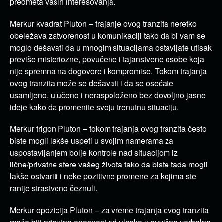
predmeta vaših interesovanja.
Merkur kvadrat Pluton – trajanje ovog tranzita neretko
obeležava zatvorenost u komunikaciji tako da bi vam se
moglo dešavati da u mnogim situacijama ostavljate utisak
previše misteriozne, povučene i tajanstvene osobe koja
nije spremna na dogovore i kompromise. Tokom trajanja
ovog tranzita može se dešavati i da se osećate
usamljeno, utučeno i neraspoloženo bez dovoljno jasne
ideje kako da promenite svoju trenutnu situaciju.
Merkur trigon Pluton – tokom trajanja ovog tranzita često
biste mogli lakše uspeti u svojim namerama za
uspostavljanjem bolje kontrole nad situacijom iz
lične/privatne sfere vašeg života tako da biste tada mogli
lakše ostvariti i neke pozitivne promene za kojima ste
ranije strastveno čeznuli.
Merkur opozicija Pluton – za vreme trajanja ovog tranzita
može biti prisutna opasnost od ulaska u suvišne verbalne