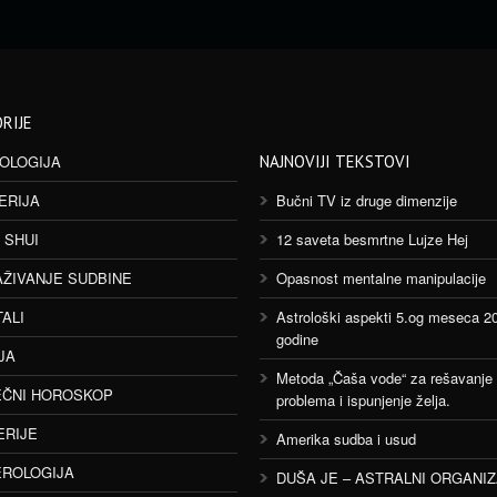
RIJE
OLOGIJA
NAJNOVIJI TEKSTOVI
ERIJA
Bučni TV iz druge dimenzije
 SHUI
12 saveta besmrtne Lujze Hej
AŽIVANJE SUDBINE
Opasnost mentalne manipulacije
TALI
Astrološki aspekti 5.og meseca 2
godine
JA
Metoda „Čaša vode“ za rešavanje
ČNI HOROSKOP
problema i ispunjenje želja.
ERIJE
Amerika sudba i usud
ROLOGIJA
DUŠA JE – ASTRALNI ORGANI