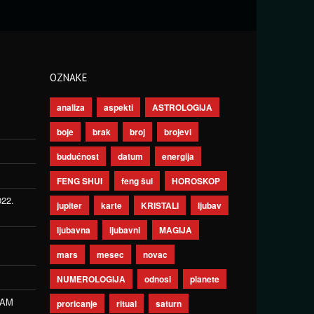
OZNAKE
analiza
aspekti
ASTROLOGIJA
boje
brak
broj
brojevi
budućnost
datum
energija
FENG SHUI
feng šui
HOROSKOP
022.
jupiter
karte
KRISTALI
ljubav
ljubavna
ljubavni
MAGIJA
mars
mesec
novac
NUMEROLOGIJA
odnosi
planete
ZAM
proricanje
ritual
saturn