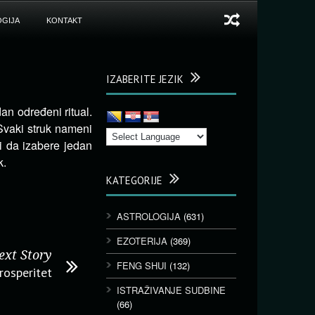
GIJA
KONTAKT
IZABERITE JEZIK
an određeni ritual.
 Svaki struk nameni
i da izabere jedan
k.
KATEGORIJE
ASTROLOGIJA
(631)
EZOTERIJA
(369)
ext Story
FENG SHUI
(132)
prosperitet
ISTRAŽIVANJE SUDBINE
(66)