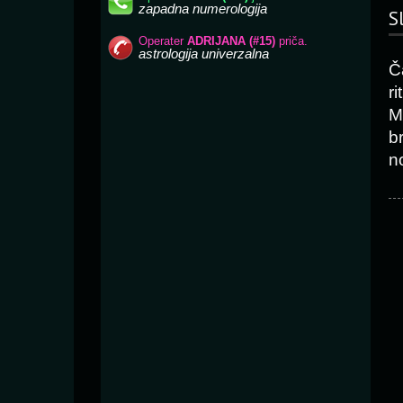
S
Č
r
M
b
n