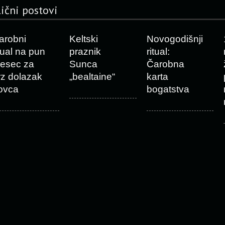
lični postovi
arobni
Keltski
Novogodišnji
itual na pun
praznik
ritual:
esec za
Sunca
Čarobna
rz dolazak
„bealtaine“
karta
ovca
bogatstva