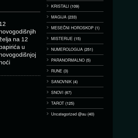
KRISTALI
(109)
MAGIJA
(233)
12
MESEČNI HOROSKOP
(1)
novogodišnjih
MISTERIJE
(15)
želja na 12
papirića u
NUMEROLOGIJA
(251)
novogodišnjoj
PARANORMALNO
(5)
noći
RUNE
(3)
SANOVNIK
(4)
SNOVI
(67)
TAROT
(125)
Uncategorized @au
(40)