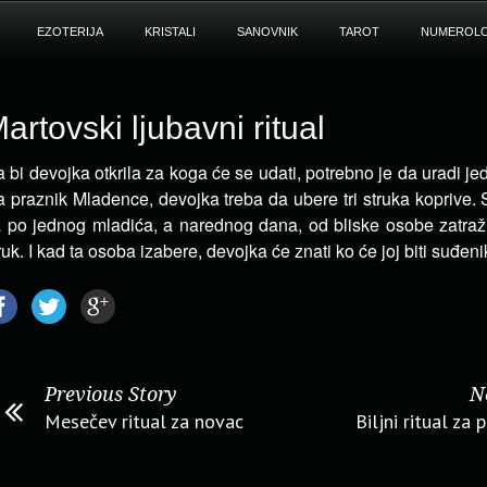
EZOTERIJA
KRISTALI
SANOVNIK
TAROT
NUMEROLO
artovski ljubavni ritual
 bi devojka otkrila za koga će se udati, potrebno je da uradi jed
 praznik Mladence,
devojka treba da ubere tri struka koprive.
 po jednog mladića, a narednog dana, od bliske osobe zatraž
ruk. I kad ta osoba izabere, devojka će znati ko će joj biti suđeni
Previous Story
N
Mesečev ritual za novac
Biljni ritual za 