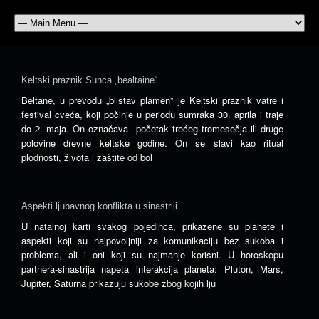
Keltski praznik Sunca „bealtaine“
Beltane, u prevodu „blistav plamen” je Keltski praznik vatre i
festival cveća, koji počinje u periodu sumraka 30. aprila i traje
do 2. maja. On označava početak trećeg tromesečja ili druge
polovine drevne keltske godine. On se slavi kao ritual
plodnosti, života i zaštite od bol
Aspekti ljubavnog konflikta u sinastriji
U natalnoj karti svakog pojedinca, prikazene su planete i
aspekti koji su najpovoljniji za komunikaciju bez sukoba i
problema, ali i oni koji su najmanje korisni. U horoskopu
partnera-sinastrija napeta interakcija planeta: Pluton, Mars,
Jupiter, Saturna prikazuju sukobe zbog kojih lju