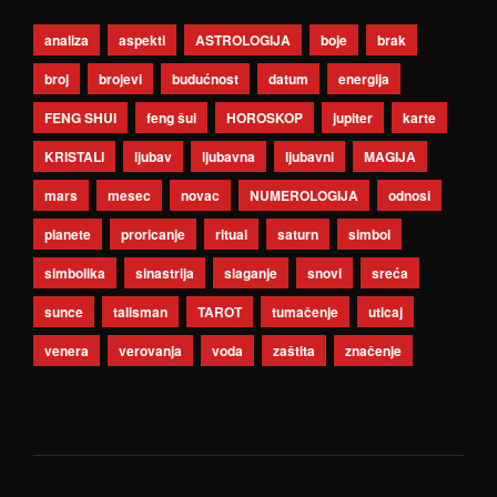
analiza
aspekti
ASTROLOGIJA
boje
brak
broj
brojevi
budućnost
datum
energija
FENG SHUI
feng šui
HOROSKOP
jupiter
karte
KRISTALI
ljubav
ljubavna
ljubavni
MAGIJA
mars
mesec
novac
NUMEROLOGIJA
odnosi
planete
proricanje
ritual
saturn
simbol
simbolika
sinastrija
slaganje
snovi
sreća
sunce
talisman
TAROT
tumačenje
uticaj
venera
verovanja
voda
zaštita
značenje