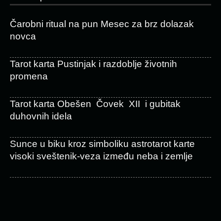
Čarobni ritual na pun Mesec za brz dolazak
novca
Tarot karta Pustinjak i razdoblje životnih
promena
Tarot karta Obešen Čovek XII i gubitak
duhovnih idela
Sunce u biku kroz simboliku astrotarot karte
visoki sveštenik-veza između neba i zemlje