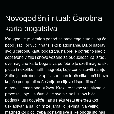
Novogodišnji ritual: Čarobna
karta bogatstva
Kraj godine je idealan period za pravljenje rituala koji će
poboljšati i privući finansijsko blagostanje. Da bi napravili
svoju čarobnu kartu bogatstva, najpre je potrebno slediti
sopstvene vizije i snove vezane za budućnost. Za izradu
ove magične karte bogatstva potrebno je uzeti magnetsku
ploču i nekoliko malih magneta, koje ćemo staviti na nju.
Zatim je potrebno skupiti asortiman lepih slika, reći i fraza
koji će podupirati naše željene ciljeve i ispuniti naš
duhovni i emocionalni život. Kroz kreativne vizualizacije
procesa, koje u suštini čine svemir, naši snovi biće
podstaknuti i dovešće nas u neku vrstu energetskog
usklađivanja sa ličnim željama i ciljevima. Na velikoj
magnetskoj ploči treba postaviti sve slike onoga što nas