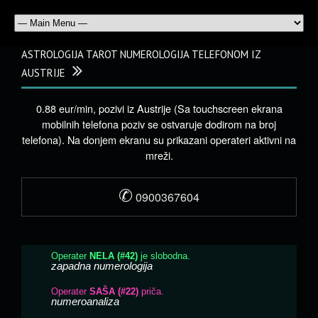
ASTROLOGIJA TAROT NUMEROLOGIJA TELEFONOM IZ
AUSTRIJE
0.88 eur/min, pozivi iz Austrije (Sa touchscreen ekrana
mobilnih telefona poziv se ostvaruje dodirom na broj
telefona). Na donjem ekranu su prikazani operateri aktivni na
mreži.
✆
0900367604