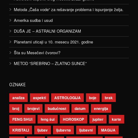
Metoda „Čaša vode“ za rešavanje problema i ispunjenje želja.
Amerika sudba i usud
DUŠA JE – ASTRALNI ORGANIZAM
Planetarni uticaji u 10. mesecu 2021. godine
Šta su Mesečevi čvorovi?
METOD “SREBRNO – ZLATNO SUNCE”
OZNAKE
analiza
aspekti
ASTROLOGIJA
boje
brak
broj
brojevi
budućnost
datum
energija
FENG SHUI
feng šui
HOROSKOP
jupiter
karte
KRISTALI
ljubav
ljubavna
ljubavni
MAGIJA