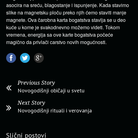
asocira na sreću, blagostanje i ispunjenje. Kada stavimo
slike na magnetsku ploču preko njih ćemo staviti manje
magnete. Ova čarobna karta bogatstva stavlja se u deo
kuće u kome je svakodnevno možemo videti. Tokom
vremena, energija sa ove karte bogatstva počeće
magično da privlači carstvo novih mogućnosti.
Previous Story
Novogodišnji običaji u svetu
Next Story
Novogodišnji rituali i verovanja
Slični postovi