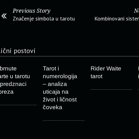
Previous Story
N
Značenje simbola u tarotu
Kombinovani siste
lični postovi
brnute
Tarot i
Rider Waite
arte u tarotu
numerologija
tarot
 predznaci
– analiza
preza
uticaja na
život i ličnost
čoveka