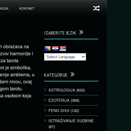
GIJA
KONTAKT
IZABERITE JEZIK
nih obrazaca na
izvor harmonije i
iza tarota
t je simbolika,
ačenje amblema, u
KATEGORIJE
išem nivou, ovaj
ugom tarotu.
ASTROLOGIJA
(633)
 sa osobom koja
EZOTERIJA
(369)
FENG SHUI
(132)
ISTRAŽIVANJE SUDBINE
(67)