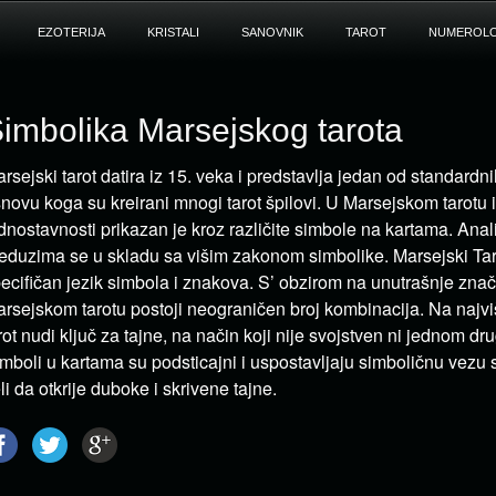
EZOTERIJA
KRISTALI
SANOVNIK
TAROT
NUMEROLO
imbolika Marsejskog tarota
rsejski tarot datira iz 15. veka i predstavlja jedan od standard
novu koga su kreirani mnogi tarot špilovi. U Marsejskom tarotu 
dnostavnosti prikazan je kroz različite simbole na kartama. Anal
eduzima se u skladu sa višim zakonom simbolike. Marsejski Taro
ecifičan jezik simbola i znakova. S’ obzirom na unutrašnje zn
rsejskom tarotu postoji neograničen broj kombinacija. Na najv
rot nudi ključ za tajne, na način koji nije svojstven ni jednom dr
mboli u kartama su podsticajni i uspostavljaju simboličnu vezu
li da otkrije duboke i skrivene tajne.