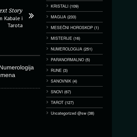
KRISTALI
(109)
ext Story
MAGIJA
(233)
m Kabale i
Tarota
MESEČNI HOROSKOP
(1)
MISTERIJE
(16)
NUMEROLOGIJA
(251)
PARANORMALNO
(5)
Numerologija
RUNE
(3)
imena
SANOVNIK
(4)
SNOVI
(67)
TAROT
(127)
Uncategorized @sw
(38)