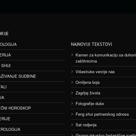
RIJE
OLOGIJA
NAJNOVIJI TEKSTOVI
ERIJA
Kamen za komunikaciju sa duhov
zaštitnicima
 SHUI
Višestruke verzije nas
AŽIVANJE SUDBINE
Omiljena boja
TALI
Zagrljaj života
JA
Fotografije duše
ČNI HOROSKOP
Feng shui partnerskog odnosa
ERIJE
Sat rodjenja
ROLOGIJA
Grupno iskustvo fantastične svetlo