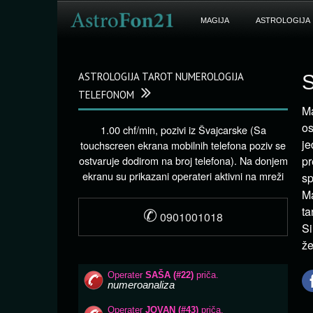
MAGIJA
ASTROLOGIJA
ASTROLOGIJA TAROT NUMEROLOGIJA
S
TELEFONOM
Ma
os
1.00 chf/min, pozivi iz Švajcarske (Sa
je
touchscreen ekrana mobilnih telefona poziv se
ostvaruje dodirom na broj telefona). Na donjem
pr
ekranu su prikazani operateri aktivni na mreži
sp
Ma
✆
ta
0901001018
Si
že