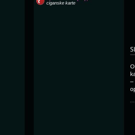
S
O
k
–
o