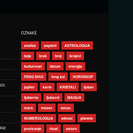
OZNAKE
analiza
aspekti
ASTROLOGIJA
boje
brak
broj
brojevi
budućnost
datum
energija
FENG SHUI
feng šui
HOROSKOP
022.
jupiter
karte
KRISTALI
ljubav
ljubavna
ljubavni
MAGIJA
mars
mesec
novac
NUMEROLOGIJA
odnosi
planete
ZAM
proricanje
ritual
saturn