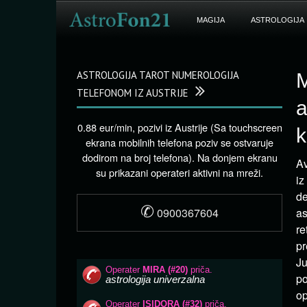
MAGIJA
ASTROLOGIJA
ASTROLOGIJA TAROT NUMEROLOGIJA
M
TELEFONOM IZ AUSTRIJE
a
0.88 eur/min, pozivi iz Austrije (Sa touchscreen
k
ekrana mobilnih telefona poziv se ostvaruje
dodirom na broj telefona). Na donjem ekranu
Av
su prikazani operateri aktivni na mreži.
iz
de
✆
0900367604
as
re
pr
Ju
po
op