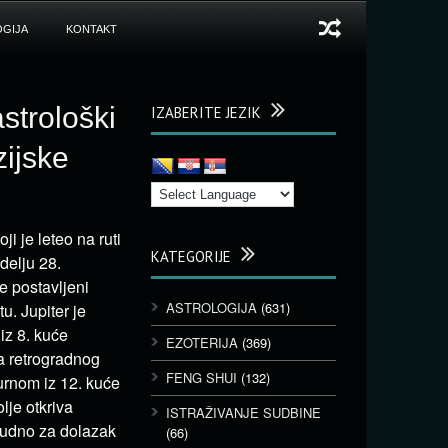
GIJA
KONTAKT
strološki
IZABERITE JEZIK
ijske
i je leteo na ruti
KATEGORIJE
delju 28.
e postavljeni
ASTROLOGIJA
(631)
u. Jupiter je
iz 8. kuće
EZOTERIJA
(369)
a retrogradnog
FENG SHUI
(132)
urnom iz 12. kuće
lje otkriva
ISTRAŽIVANJE SUDBINE
sudno za dolazak
(66)