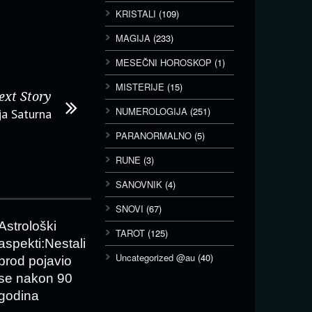
KRISTALI
(109)
MAGIJA
(233)
MESEČNI HOROSKOP
(1)
MISTERIJE
(15)
ext Story
NUMEROLOGIJA
(251)
ja Saturna
PARANORMALNO
(5)
RUNE
(3)
SANOVNIK
(4)
SNOVI
(67)
Astrološki
TAROT
(125)
aspekti:Nestali
Uncategorized @au
(40)
brod pojavio
se nakon 90
godina