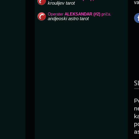
va
S
P
n
k
p
as