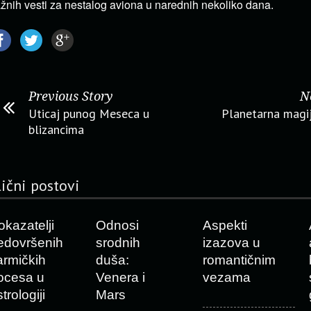
žnih vesti za nestalog aviona u narednih nekoliko dana.
Previous Story
N
Uticaj punog Meseca u
Planetarna magi
blizancima
lični postovi
okazatelji
Odnosi
Aspekti
edovršenih
srodnih
izazova u
armičkih
duša:
romantičnim
ocesa u
Venera i
vezama
trologiji
Mars