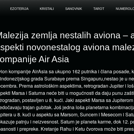
EZOTERIJA
KRISTALI
SANOVNIK
TAROT
NUMEROLO
alezija zemlja nestalih aviona – a
spekti novonestalog aviona malez
ompanije Air Asia
ion kompanije AirAsia sa ukupno 162 putnika i člana posade, koj
 indonezijskog grada Surabaye prema Singapuru,nestao je u ne
cembra. Prema astrološkim aspektima, retrogradan Jupiter i loš
pekti Marsa i Saturna neće biti u mogućnosti da daju punu zaštit
trogradan, postavljen u 8. kući. Jaki aspekti Marsa sa Jupiterom 
edočavaju trajan gubitak. Još jedna loša planetarna kombinacij
pitera u 8. kući u aspektu sa Marsom, Suncem i Mesecom i Sat
kazuje patnju i neizvesnost. Saturn je planeta karme, dok 12. po
asnosti i prepreke. Kretanje Rahu i Ketu čvorova može biti pre