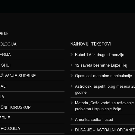
RIJE
OLOGIJA
NAJNOVIJI TEKSTOVI
ERIJA
Bučni TV iz druge dimenzije
 SHUI
12 saveta besmrtne Lujze Hej
AŽIVANJE SUDBINE
Opasnost mentalne manipulacije
TALI
Astrološki aspekti 5.og meseca 2
godine
JA
Metoda „Čaša vode“ za rešavanje
ČNI HOROSKOP
problema i ispunjenje želja.
ERIJE
Amerika sudba i usud
ROLOGIJA
DUŠA JE – ASTRALNI ORGANI