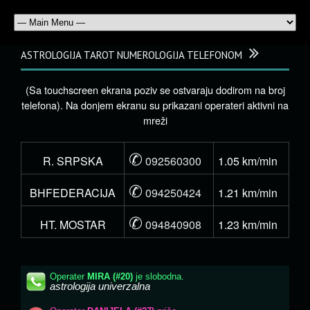
ASTROLOGIJA TAROT NUMEROLOGIJA TELEFONOM
(Sa touchscreen ekrana poziv se ostvaraju dodirom na broj
telefona). Na donjem ekranu su prikazani operateri aktivni na
mreži
✆
R. SRPSKA
092560300
1.05 km/min
✆
BHFEDERACIJA
094250424
1.21 km/min
✆
HT. MOSTAR
094840908
1.23 km/min