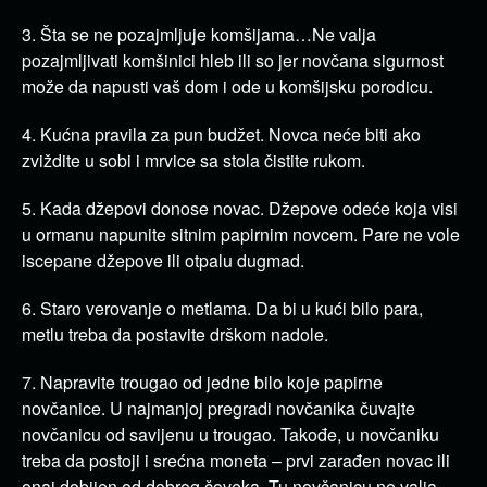
3. Šta se ne pozajmljuje komšijama…Ne valja
pozajmljivati komšinici hleb ili so jer novčana sigurnost
može da napusti vaš dom i ode u komšijsku porodicu.
4. Kućna pravila za pun budžet. Novca neće biti ako
zviždite u sobi i mrvice sa stola čistite rukom.
5. Kada džepovi donose novac. Džepove odeće koja visi
u ormanu napunite sitnim papirnim novcem. Pare ne vole
iscepane džepove ili otpalu dugmad.
6. Staro verovanje o metlama. Da bi u kući bilo para,
metlu treba da postavite drškom nadole.
7. Napravite trougao od jedne bilo koje papirne
novčanice. U najmanjoj pregradi novčanika čuvajte
novčanicu od savijenu u trougao. Takođe, u novčaniku
treba da postoji i srećna moneta – prvi zarađen novac ili
onaj dobijen od dobrog čoveka. Tu novčanicu ne valja