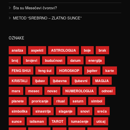
Šta su Mesečevi čvorovi?
METOD “SREBRNO – ZLATNO SUNCE”
OZNAKE
analiza
aspekti
ASTROLOGIJA
boje
brak
broj
brojevi
budućnost
datum
energija
FENG SHUI
feng šui
HOROSKOP
jupiter
karte
KRISTALI
ljubav
ljubavna
ljubavni
MAGIJA
mars
mesec
novac
NUMEROLOGIJA
odnosi
planete
proricanje
ritual
saturn
simbol
simbolika
sinastrija
slaganje
snovi
sreća
sunce
talisman
TAROT
tumačenje
uticaj