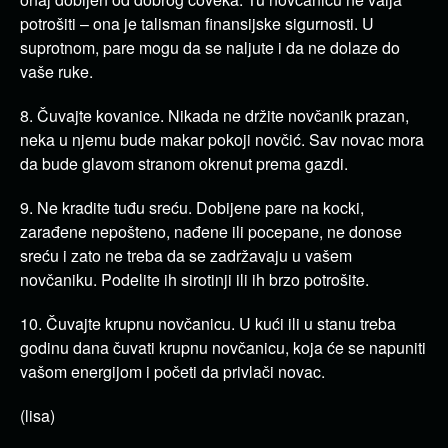
potrošiti – ona je talisman finansijske sigurnosti. U
suprotnom, pare mogu da se naljute i da ne dolaze do
vaše ruke.
8. Čuvajte kovanice. Nikada ne držite novčanik prazan,
neka u njemu bude makar pokoji novčić. Sav novac mora
da bude glavom stranom okrenut prema gazdi.
9. Ne kradite tuđu sreću. Dobijene pare na kocki,
zarađene nepošteno, nađene ili pocepane, ne donose
sreću i zato ne treba da se zadržavaju u vašem
novčaniku. Podelite ih sirotinji ili ih brzo potrošite.
10. Čuvajte krupnu novčanicu. U kući ili u stanu treba
godinu dana čuvati krupnu novčanicu, koja će se napuniti
vašom energijom i početi da privlači novac.
(lisa)