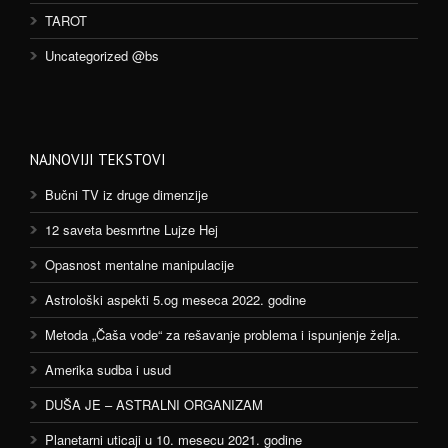
TAROT
Uncategorized @bs
NAJNOVIJI TEKSTOVI
Bučni TV iz druge dimenzije
12 saveta besmrtne Lujze Hej
Opasnost mentalne manipulacije
Astrološki aspekti 5.og meseca 2022. godine
Metoda „Čaša vode“ za rešavanje problema i ispunjenje želja.
Amerika sudba i usud
DUŠA JE – ASTRALNI ORGANIZAM
Planetarni uticaji u 10. mesecu 2021. godine