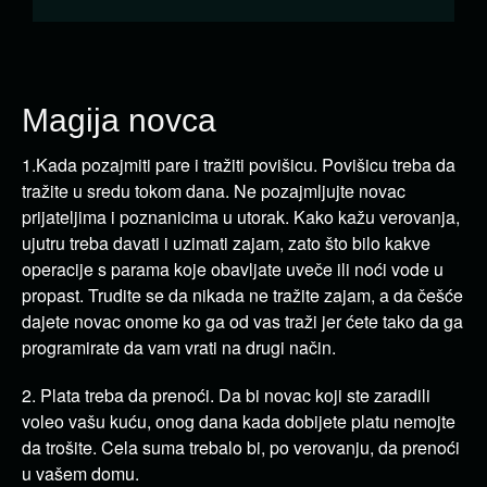
Magija novca
1.Kada pozajmiti pare i tražiti povišicu. Povišicu treba da
tražite u sredu tokom dana. Ne pozajmljujte novac
prijateljima i poznanicima u utorak. Kako kažu verovanja,
ujutru treba davati i uzimati zajam, zato što bilo kakve
operacije s parama koje obavljate uveče ili noći vode u
propast. Trudite se da nikada ne tražite zajam, a da češće
dajete novac onome ko ga od vas traži jer ćete tako da ga
programirate da vam vrati na drugi način.
2. Plata treba da prenoći. Da bi novac koji ste zaradili
voleo vašu kuću, onog dana kada dobijete platu nemojte
da trošite. Cela suma trebalo bi, po verovanju, da prenoći
u vašem domu.