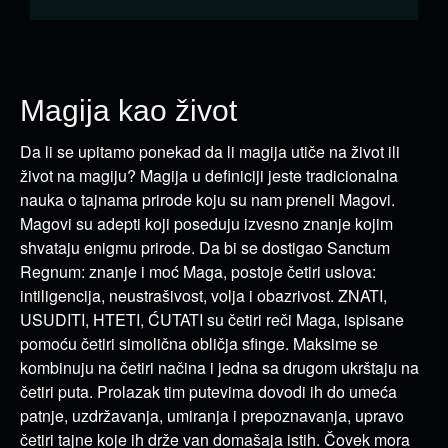
Magija kao život
Da li se upitamo ponekad da li magija utiče na život ili
život na magiju? Magija u definiciji jeste tradicionalna
nauka o tajnama prirode koju su nam preneli Magovi.
Magovi su adepti koji poseduju izvesno znanje kojim
shvataju enigmu prirode. Da bi se dostigao Sanctum
Regnum: znanje i moć Maga, postoje četiri uslova:
intiligencija, neustrašivost, volja i obazrivost. ZNATI,
USUDITI, HTETI, ĆUTATI su četiri reči Maga, ispisane
pomoću četiri simolična obličja sfinge. Maksime se
kombinuju na četiri načina i jedna sa drugom ukrštaju na
četiri puta. Prolazak tim putevima dovodi ih do umeća
patnje, uzdržavanja, umiranja i prepoznavanja, upravo
četiri tajne koje ih drže van domašaja istih. Čovek mora