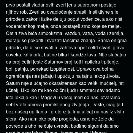
prvo postati vladar ovih zveri jer u suprotnom postaje
njihov rob. Zveri su ovaploćenje strasti, instiktivne sile
prirode a zakoni fizike deluju poput vodenice, a ako nisi
vodeničar koji melje, onda postaješ zrno koje se melje.
Četiri živa bića simbolizma, vazduh, vatra, voda i zemlja,
moraju se pokoriti i svezati lancima znanja. Sama enigma
prirode, da bi se shvatila, zahteva opet četiri stvari: glavu
čoveka, krila orla, butine bika i kandže lava. Nije slučajno
da broj četiri jeste Saturnov broj koji implicira trpljenje,
bol, patnju, ponekad izopštenost. Upravo ova bolna
ograničenja nas jačaju i upućuju na tajnu lakog života.
Saturn nije slučajno okarakterisan kao veliki mučitelj, niti
učitelj. Ukoliko mi kao obični ljudi i smrtnici savladamo
iste lekcije kao i Magovi u većoj meri od nas, otvaramo
sebi vrata umeća promišljenog življenja. Dakle, magija I
bez našeg uplitanja i pretenzija ima uticaj na nas iz viših
sfera. Ako nam oko bolje progleda, usne ne žele da
povrede a uho ne čuje uvrede, budimo sigurni da smo
pred tajnom lakog života i jesmo svi mali Magovi.