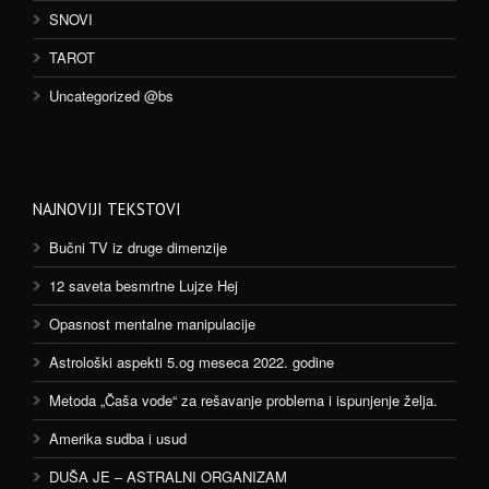
SNOVI
TAROT
Uncategorized @bs
NAJNOVIJI TEKSTOVI
Bučni TV iz druge dimenzije
12 saveta besmrtne Lujze Hej
Opasnost mentalne manipulacije
Astrološki aspekti 5.og meseca 2022. godine
Metoda „Čaša vode“ za rešavanje problema i ispunjenje želja.
Amerika sudba i usud
DUŠA JE – ASTRALNI ORGANIZAM