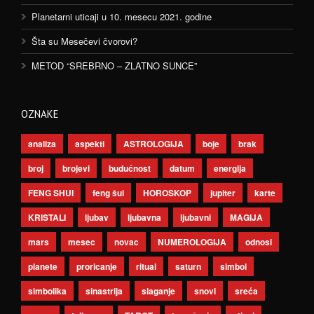
Planetarni uticaji u 10. mesecu 2021. godine
Šta su Mesečevi čvorovi?
METOD “SREBRNO – ZLATNO SUNCE”
OZNAKE
analiza
aspekti
ASTROLOGIJA
boje
brak
broj
brojevi
budućnost
datum
energija
FENG SHUI
feng šui
HOROSKOP
jupiter
karte
KRISTALI
ljubav
ljubavna
ljubavni
MAGIJA
mars
mesec
novac
NUMEROLOGIJA
odnosi
planete
proricanje
ritual
saturn
simbol
simbolika
sinastrija
slaganje
snovi
sreća