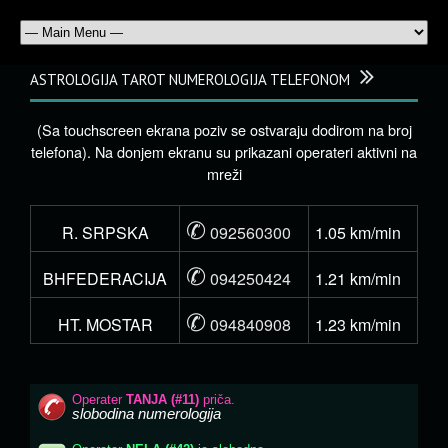
ASTROLOGIJA TAROT NUMEROLOGIJA TELEFONOM
(Sa touchscreen ekrana poziv se ostvaraju dodirom na broj
telefona). Na donjem ekranu su prikazani operateri aktivni na
mreži
✆
R. SRPSKA
092560300
1.05 km/min
✆
BHFEDERACIJA
094250424
1.21 km/min
✆
HT. MOSTAR
094840908
1.23 km/min