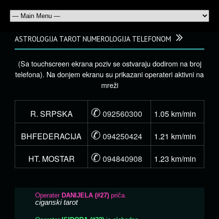
ASTROLOGIJA TAROT NUMEROLOGIJA TELEFONOM
(Sa touchscreen ekrana poziv se ostvaraju dodirom na broj
telefona). Na donjem ekranu su prikazani operateri aktivni na
mreži
✆
R. SRPSKA
092560300
1.05 km/min
✆
BHFEDERACIJA
094250424
1.21 km/min
✆
HT. MOSTAR
094840908
1.23 km/min