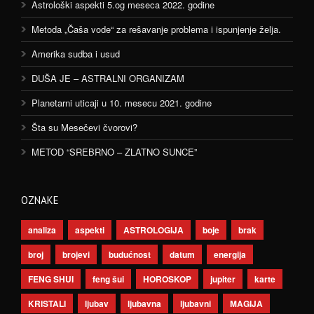
Astrološki aspekti 5.og meseca 2022. godine
Metoda „Čaša vode“ za rešavanje problema i ispunjenje želja.
Amerika sudba i usud
DUŠA JE – ASTRALNI ORGANIZAM
Planetarni uticaji u 10. mesecu 2021. godine
Šta su Mesečevi čvorovi?
METOD “SREBRNO – ZLATNO SUNCE”
OZNAKE
analiza
aspekti
ASTROLOGIJA
boje
brak
broj
brojevi
budućnost
datum
energija
FENG SHUI
feng šui
HOROSKOP
jupiter
karte
KRISTALI
ljubav
ljubavna
ljubavni
MAGIJA