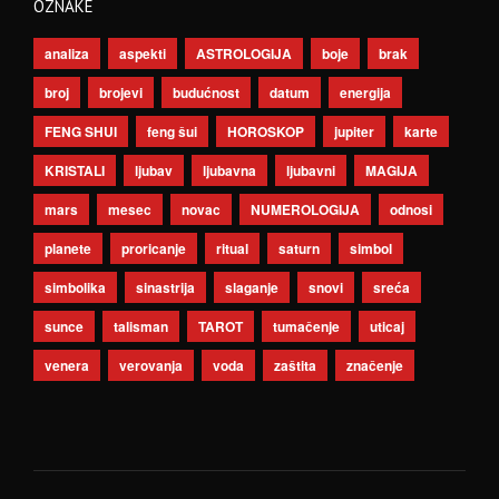
OZNAKE
analiza
aspekti
ASTROLOGIJA
boje
brak
broj
brojevi
budućnost
datum
energija
FENG SHUI
feng šui
HOROSKOP
jupiter
karte
KRISTALI
ljubav
ljubavna
ljubavni
MAGIJA
mars
mesec
novac
NUMEROLOGIJA
odnosi
planete
proricanje
ritual
saturn
simbol
simbolika
sinastrija
slaganje
snovi
sreća
sunce
talisman
TAROT
tumačenje
uticaj
venera
verovanja
voda
zaštita
značenje