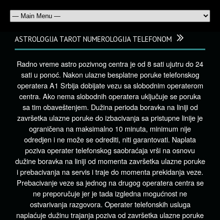
ASTROLOGIJA TAROT NUMEROLOGIJA TELEFONOM
Radno vreme astro pozivnog centra je od 8 sati ujutru do 24
sati u ponoć. Nakon ulazne besplatne poruke telefonskog
operatera A1 Srbija dobijate vezu sa slobodnim operaterom
centra. Ako nema slobodnih operatera uključuje se poruka
sa tim obaveštenjem. Dužina perioda boravka na liniji od
završetka ulazne poruke do izbacivanja sa pristupne linije je
ograničena na maksimalno 10 minuta, minimum nije
odredjen i ne može se odrediti, niti garantovati. Naplata
poziva operater telefonskog saobraćaja vrši na osnovu
dužine boravka na liniji od momenta završetka ulazne poruke
i prebacivanja na servis i traje do momenta prekidanja veze.
Prebacivanje veze sa jednog na drugog operatera centra se
ne preporučuje jer je tada izgledna mogućnost ne
ostvarivanja razgovora. Operater telefonskih usluga
naplaćuje dužinu trajanja poziva od završetka ulazne poruke