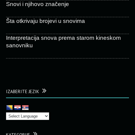
Snovi i njihovo značenje
Šta otkrivaju brojevi u snovima
Interpretacija snova prema starom kineskom
sanovniku
IZABERITE JEZIK
KATEGORIJE