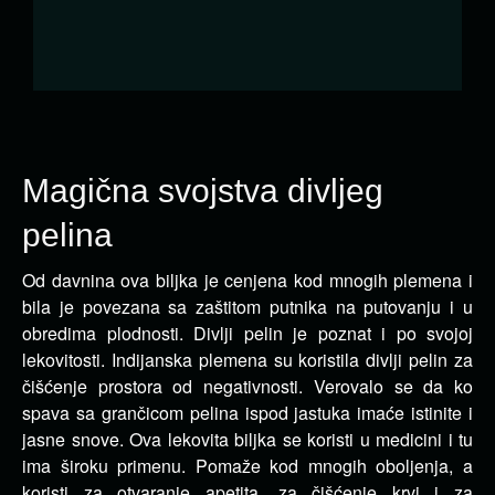
Magična svojstva divljeg
pelina
Od davnina ova biljka je cenjena kod mnogih plemena i
bila je povezana sa zaštitom putnika na putovanju i u
obredima plodnosti.
Divlji pelin je poznat i po svojoj
lekovitosti. Indijanska plemena su koristila divlji pelin za
čišćenje prostora od negativnosti. Verovalo se da ko
spava sa grančicom pelina ispod jastuka imaće istinite i
jasne snove. Ova lekovita biljka se koristi u medicini i tu
ima široku primenu. Pomaže kod mnogih oboljenja, a
koristi za otvaranje apetita, za čišćenje krvi i za