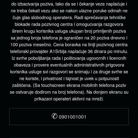
do izbacivanja poziva, tako da se i čekanje veze naplaćuje i
ne treba čekati vezu ako se nakon ulazne poruke odmah ne
čuje glas slobodnog operatera. Radi sprečavanja tehničke
blokade rada pozivnog centra i omogucvanja razgovora
širem krugu korisnika usluga ukupan broj primljenih poziva
sa jednog broja telefona je ograničen na 20 poziva dnevno i
100 poziva mesečno. Cena boravka na liniji pozivnog centra
telefonski provajder A1Srbija naplaćuje 36 dinara po minutu.
Iz svrhe poboljšanja rada i poštovanja ugovornih i licencnih
obaveza i provere eventualnih administrativnih prigovora
korisnika usluge svi razgovori se snimaju i za druge svrhe se
ne koriste, i privatnost i tajnost je uvek u potpunosti
zaštićena. (Sa touchscreen ekrana mobilnih telefona poziv
se ostvaruje dodirom na broj telefona). Na donjem ekranu su
prikazani operateri aktivni na mreži.
✆
0901001001