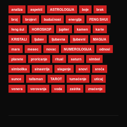
analiza
aspekti
ASTROLOGIJA
boje
brak
broj
brojevi
budućnost
energija
FENG SHUI
feng šui
HOROSKOP
jupiter
kamen
karte
KRISTALI
ljubav
ljubavna
ljubavni
MAGIJA
mars
mesec
novac
NUMEROLOGIJA
odnosi
planete
proricanje
ritual
saturn
simbol
simbolika
sinastrija
slaganje
snovi
sreća
sunce
talisman
TAROT
tumačenje
uticaj
venera
verovanja
voda
zaštita
značenje