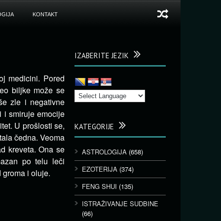
GIJA
KONTAKT
IZABERITE JEZIK
oj medicini. Pored
eo biljke može se
iše zle i negativne
i i smiruje emocije
et. U prošlosti se,
KATEGORIJE
stala čedna. Veoma
nad kreveta. Ona se
ASTROLOGIJA
(658)
azan po telu leči
EZOTERIJA
(374)
d groma i oluje.
FENG SHUI
(135)
ISTRAŽIVANJE SUDBINE
(66)