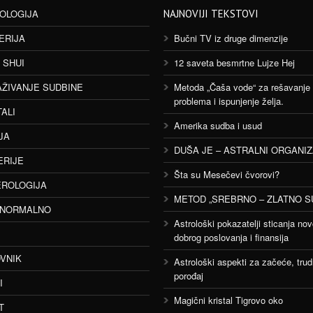
OLOGIJA
NAJNOVIJI TEKSTOVI
ERIJA
Bučni TV iz druge dimenzije
 SHUI
12 saveta besmrtne Lujze Hej
AŽIVANJE SUDBINE
Metoda „Čaša vode“ za rešavanje
problema i ispunjenje želja.
TALI
Amerika sudba i usud
JA
DUŠA JE – ASTRALNI ORGANI
ERIJE
Šta su Mesečevi čvorovi?
ROLOGIJA
METOD „SREBRNO – ZLATNO S
ANORMALNO
Astrološki pokazatelji sticanja nov
dobrog poslovanja i finansija
VNIK
Astrološki aspekti za začeće, trud
porođaj
I
Magični kristal Tigrovo oko
T