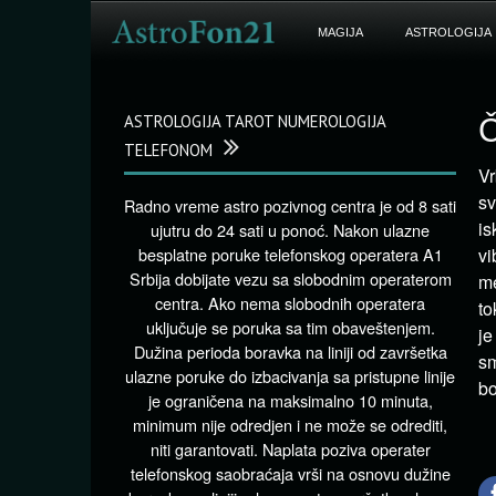
MAGIJA
ASTROLOGIJA
ASTROLOGIJA TAROT NUMEROLOGIJA
Č
TELEFONOM
Vr
sv
Radno vreme astro pozivnog centra je od 8 sati
is
ujutru do 24 sati u ponoć. Nakon ulazne
besplatne poruke telefonskog operatera A1
vi
Srbija dobijate vezu sa slobodnim operaterom
me
centra. Ako nema slobodnih operatera
to
uključuje se poruka sa tim obaveštenjem.
je
Dužina perioda boravka na liniji od završetka
s
ulazne poruke do izbacivanja sa pristupne linije
bo
je ograničena na maksimalno 10 minuta,
minimum nije odredjen i ne može se odrediti,
niti garantovati. Naplata poziva operater
telefonskog saobraćaja vrši na osnovu dužine