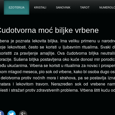
EZOTERIJA
KRISTALI
SANOVNIK
TAROT
NUMEROLO
udotvorna moć biljke vrbene
bena je poznata lekovita biljka. Ima veliku primenu u narodn
oje lekovitosti, često se koristi u ljubavnim ritualima.
Svaki d
koristiti za pravljenje amajlije. Ova čudotvorna biljka neutral
bracije. Sušena biljka postavljena oko kuće donosi mir porodic
đu ukućanima. Vrbena se koristi u ritualima za novac i prosperit
kom mlagod meseca, pio sok od vrbene, kako bi osoba dugo o
 delotvorna protiv noćnih mora i strahova, pa se postavlja iz
matara i lekovitom travom. Nerazređen sok od vrebene nam
lesti i stražari protiv zdravstvenih problema. Vrbena štiti kuću o