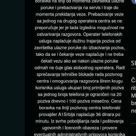
boravka na liniji od momenta završetka ulazne
poruke i prebacivanja na servis i traje do
momenta prekidanja veze. Prebacivanje veze
sa jednog na drugog operatera centra se ne
preporučuje jer je tada izgledna mogućnost ne
ostvarivanja razgovora. Operater telefonskih
usluga naplaćuje dužinu trajanja poziva od
završetka ulazne poruke do izbacivanja poziva,
tako da se i čekanje veze naplaćuje i ne treba
čekati vezu ako se nakon ulazne poruke
S
odmah ne čuje glas slobodnog operatera. Radi
sprečavanja tehničke blokade rada pozivnog
Č
centra i omogucvanja razgovora širem krugu
korisnika usluga ukupan broj primljenih poziva
r
sa jednog broja telefona je ograničen na 20
M
poziva dnevno i 100 poziva mesečno. Cena
b
boravka na liniji pozivnog centra telefonski
n
provajder A1Srbija naplaćuje 36 dinara po
minutu. Iz svrhe poboljšanja rada i poštovanja
ugovornih i licencnih obaveza i provere
eventualnih administrativnih prigovora korisnika