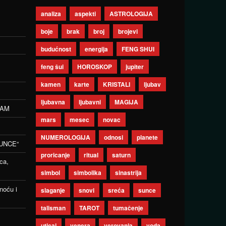
analiza
aspekti
ASTROLOGIJA
boje
brak
broj
brojevi
budućnost
energija
FENG SHUI
feng šui
HOROSKOP
jupiter
kamen
karte
KRISTALI
ljubav
ljubavna
ljubavni
MAGIJA
ZAM
mars
mesec
novac
NUMEROLOGIJA
odnosi
planete
UNCE“
proricanje
ritual
saturn
ca,
simbol
simbolika
sinastrija
noću i
slaganje
snovi
sreća
sunce
talisman
TAROT
tumačenje
uticaj
venera
verovanja
voda