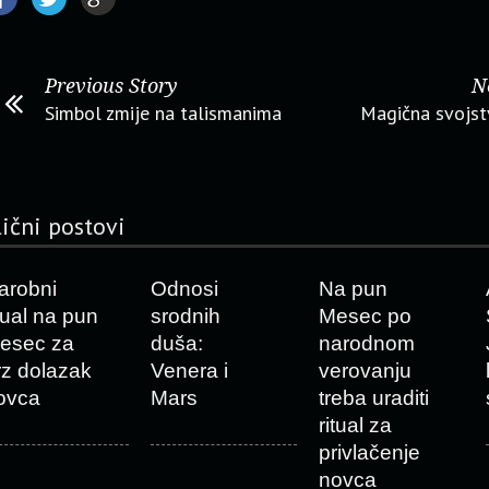
Previous Story
N
Simbol zmije na talismanima
Magična svojst
lični postovi
arobni
Odnosi
Na pun
itual na pun
srodnih
Mesec po
esec za
duša:
narodnom
rz dolazak
Venera i
verovanju
ovca
Mars
treba uraditi
ritual za
privlačenje
novca