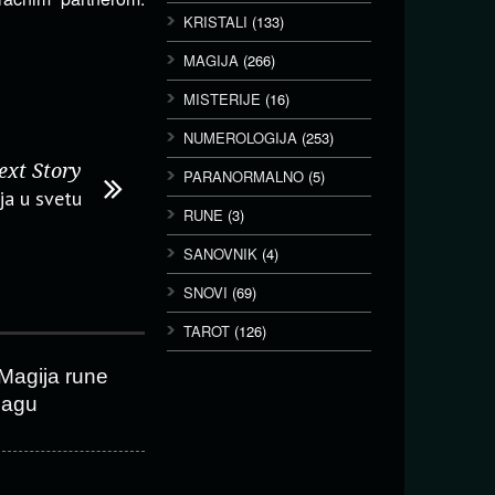
KRISTALI
(133)
MAGIJA
(266)
MISTERIJE
(16)
NUMEROLOGIJA
(253)
ext Story
PARANORMALNO
(5)
ja u svetu
RUNE
(3)
SANOVNIK
(4)
SNOVI
(69)
TAROT
(126)
Magija rune
lagu