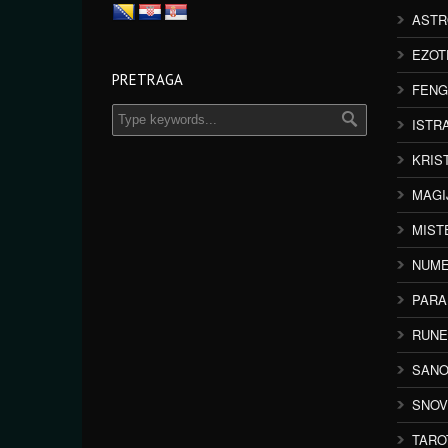
ASTR
EZOT
PRETRAGA
FENG
ISTR
KRIS
MAGI
MIST
NUME
PAR
RUNE
SANO
SNOV
TARO