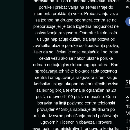
boravka na liniji od momenta završetka ulazne
Va
poruke i prebacivanja na servis i traje do
momenta prekidanja veze. Prebacivanje veze
sa jednog na drugog operatera centra se ne
preporučuje jer je tada izgledna mogućnost ne
ostvarivanja razgovora. Operater telefonskih
usluga naplaćuje dužinu trajanja poziva od
završetka ulazne poruke do izbacivanja poziva,
tako da se i čekanje veze naplaćuje i ne treba
čekati vezu ako se nakon ulazne poruke
odmah ne čuje glas slobodnog operatera. Radi
sprečavanja tehničke blokade rada pozivnog
centra i omogucvanja razgovora širem krugu
S
korisnika usluga ukupan broj primljenih poziva
sa jednog broja telefona je ograničen na 20
poziva dnevno i 100 poziva mesečno. Cena
Č
boravka na liniji pozivnog centra telefonski
r
provajder A1Srbija naplaćuje 36 dinara po
M
minutu. Iz svrhe poboljšanja rada i poštovanja
b
ugovornih i licencnih obaveza i provere
n
eventualnih administrativnih prigovora korisnika