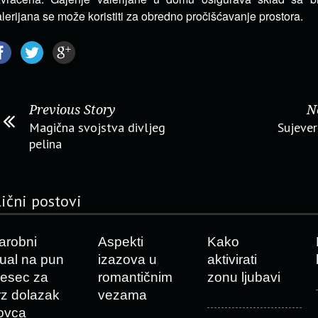
lerijana se može koristiti za obredno pročišćavanje prostora.
Previous Story
N
Magična svojstva divljeg
Sujever
pelina
lični postovi
arobni
Aspekti
Kako
itual na pun
izazova u
aktivirati
esec za
romantičnim
zonu ljubavi
rz dolazak
vezama
ovca