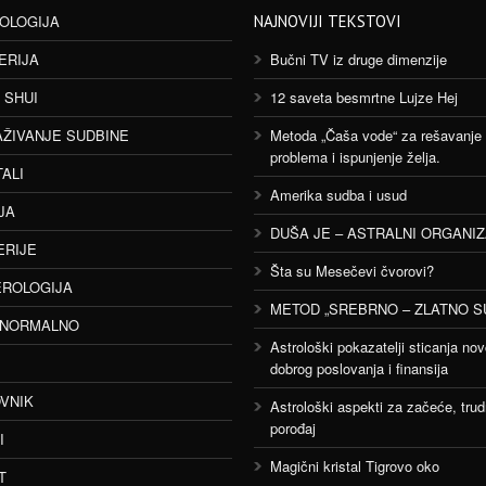
OLOGIJA
NAJNOVIJI TEKSTOVI
ERIJA
Bučni TV iz druge dimenzije
 SHUI
12 saveta besmrtne Lujze Hej
AŽIVANJE SUDBINE
Metoda „Čaša vode“ za rešavanje
problema i ispunjenje želja.
TALI
Amerika sudba i usud
JA
DUŠA JE – ASTRALNI ORGANI
ERIJE
Šta su Mesečevi čvorovi?
ROLOGIJA
METOD „SREBRNO – ZLATNO S
ANORMALNO
Astrološki pokazatelji sticanja nov
dobrog poslovanja i finansija
VNIK
Astrološki aspekti za začeće, trud
porođaj
I
Magični kristal Tigrovo oko
T