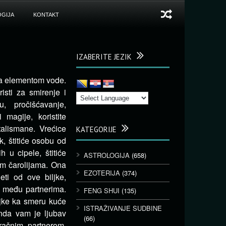
GIJA
KONTAKT
IZABERITE JEZIK
 sa elementom vode.
sti za smirenje i
, pročišćavanje,
 magije, koristite
talismane. Vrećice
KATEGORIJE
k, štitiće osobu od
h u cipele, štitiće
ASTROLOGIJA
(658)
nim čarolijama. Ona
EZOTERIJA
(374)
ti od ove biljke,
đu među partnerima.
FENG SHUI
(135)
iljke ka smeru kuće
ISTRAŽIVANJE SUDBINE
onda vam je ljubav
(66)
račnim partnerom.