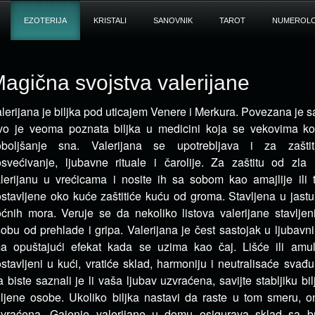
EZOTERIJA
KRISTALI
SANOVNIK
TAROT
NUMEROLO
agična svojstva valerijane
lerijana je biljka pod uticajem Venere i Merkura. Povezana je
o je veoma poznata biljka u medicini koja se vekovima kori
oboljšanje sna.
Valerijana se upotrebljava i za zaštitu
svećivanje, ljubavne rituale i čarolije. Za zaštitu od zla i
lerijanu u vrećicama i nosite ih sa sobom kao amajlije ili 
stavljene oko kuće zaštitiće kuću od groma. Stavljena u jastu
ćnih mora. Veruje se da nekoliko listova valerijane stavljeni
obu od prehlade i gripa. Valerijana je čest sastojak u ljubav
a opuštajući efekat kada se uzima kao čaj. Lišće ili amule
stavljeni u kući, vratiće sklad, harmoniju i neutralisaće sva
 biste saznali je li vaša ljubav uzvraćena, savijte stabljiku b
ljene osobe. Ukoliko biljka nastavi da raste u tom smeru, 
zvraćena. Gajenje valerijane u domu osigurava sklad sa b