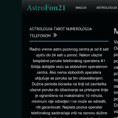
MAGIJA
ASTROLOGIJA
ASTROLOGIJA TAROT NUMEROLOGIJA
M
TELEFONOM
Va
Ov
Radno vreme astro pozivnog centra je od 8 sati
p
ujutru do 24 sati u ponoć. Nakon ulazne
besplatne poruke telefonskog operatera A1
po
Srbija dobijate vezu sa slobodnim operaterom
va
centra. Ako nema slobodnih operatera
po
uključuje se poruka sa tim obaveštenjem.
no
Dužina perioda boravka na liniji od završetka
os
ulazne poruke do izbacivanja sa pristupne linije
im
je ograničena na maksimalno 10 minuta,
po
minimum nije odredjen i ne može se odrediti,
Da
niti garantovati. Naplata poziva operater
vo
telefonskog saobraćaja vrši na osnovu dužine
u