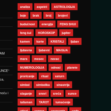
analiza
aspekti
ASTROLOGIJA
boje
brak
broj
brojevi
budućnost
energija
FENG SHUI
feng šui
HOROSKOP
jupiter
kamen
karte
KRISTALI
ljubav
ljubavna
ljubavni
MAGIJA
ZAM
mars
mesec
novac
NUMEROLOGIJA
odnosi
planete
UNCE“
proricanje
ritual
saturn
ca,
simbol
simbolika
sinastrija
noću i
slaganje
snovi
sreća
sunce
talisman
TAROT
tumačenje
uticaj
venera
verovanja
voda