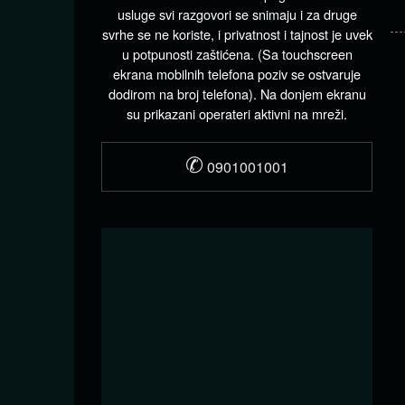
usluge svi razgovori se snimaju i za druge
svrhe se ne koriste, i privatnost i tajnost je uvek
u potpunosti zaštićena. (Sa touchscreen
ekrana mobilnih telefona poziv se ostvaruje
dodirom na broj telefona). Na donjem ekranu
su prikazani operateri aktivni na mreži.
✆
0901001001