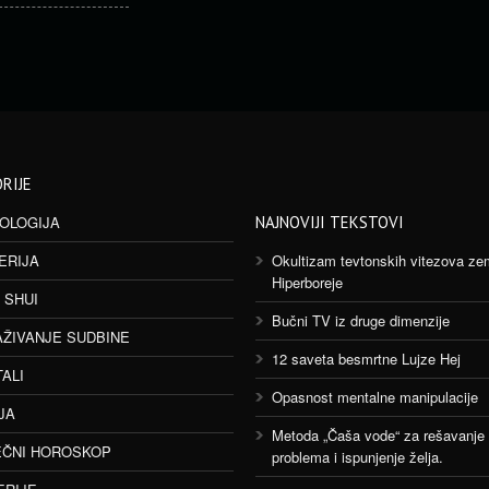
RIJE
OLOGIJA
NAJNOVIJI TEKSTOVI
ERIJA
Okultizam tevtonskih vitezova ze
Hiperboreje
 SHUI
Bučni TV iz druge dimenzije
AŽIVANJE SUDBINE
12 saveta besmrtne Lujze Hej
TALI
Opasnost mentalne manipulacije
JA
Metoda „Čaša vode“ za rešavanje
ČNI HOROSKOP
problema i ispunjenje želja.