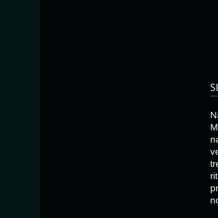
S
N
M
n
v
tr
ri
p
n