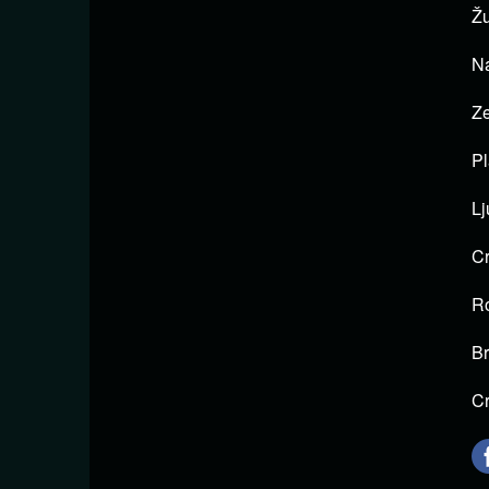
Žu
Na
Ze
Pl
Lj
Cr
Ro
Br
Cr