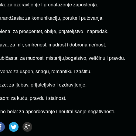
ta: za ozdravljenje i pronalaženje zaposlenja.
randžasta: za komunikaciju, poruke i putovanja.
lena: za prosperitet, obilje, prijateljstvo i napredak.
ava: za mir, smirenost, mudrost i dobronamernost.
ubičasta: za mudrost, misteriju,bogatstvo, veličinu i pravdu.
vena: za uspeh, snagu, romantiku i zaštitu.
ze: za ljubav, prijateljstvo i ozdravljenje.
aon: za kuću, pravdu i stalnost.
no-bela: za apsorbovanje i neutralisanje negativnosti.