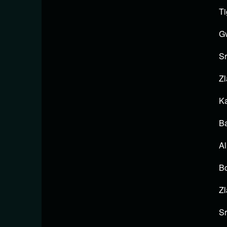
Ti
Gv
Sr
Zl
Ka
Ba
Al
Bo
Zl
Sr