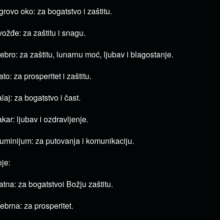
grovo oko: za bogatstvo i zaštitu.
ožđe: za zaštitu i snagu.
ebro: za zaštitu, lunarnu moć, ljubav i blagostanje.
ato: za prosperitet i zaštitu.
laj: za bogatstvo i čast.
kar: ljubav i ozdravljenje.
uminijum: za putovanja i komunikaciju.
je:
atna: za bogatstvoi Božju zaštitu.
ebrna: za prosperitet.