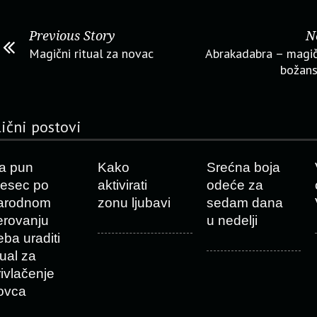
Previous Story
N
Magični ritual za novac
Abrakadabra – magič
božans
lični postovi
a pun
Kako
Srećna boja
esec po
aktivirati
odeće za
arodnom
zonu ljubavi
sedam dana
erovanju
u nedelji
eba uraditi
tual za
rivlačenje
ovca