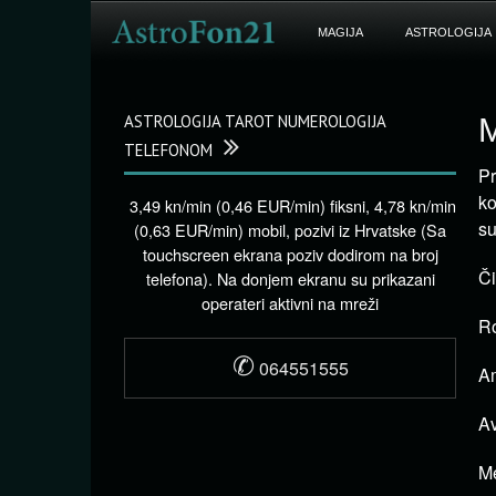
MAGIJA
ASTROLOGIJA
ASTROLOGIJA TAROT NUMEROLOGIJA
M
TELEFONOM
Pr
ko
3,49 kn/min (0,46 EUR/min) fiksni, 4,78 kn/min
su
(0,63 EUR/min) mobil, pozivi iz Hrvatske (Sa
touchscreen ekrana poziv dodirom na broj
Či
telefona). Na donjem ekranu su prikazani
operateri aktivni na mreži
Ro
✆
064551555
Am
Av
Me