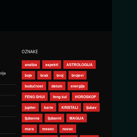
OZNAKE
analiza
aspekti
ASTROLOGIJA
mlje
boje
brak
broj
brojevi
budućnost
datum
energija
FENG SHUI
feng šui
HOROSKOP
jupiter
karte
KRISTALI
ljubav
ljubavna
ljubavni
MAGIJA
mars
mesec
novac