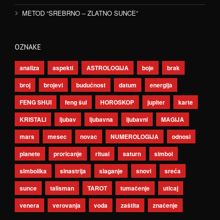
METOD “SREBRNO – ZLATNO SUNCE”
OZNAKE
analiza
aspekti
ASTROLOGIJA
boje
brak
broj
brojevi
budućnost
datum
energija
FENG SHUI
feng šui
HOROSKOP
jupiter
karte
KRISTALI
ljubav
ljubavna
ljubavni
MAGIJA
mars
mesec
novac
NUMEROLOGIJA
odnosi
planete
proricanje
ritual
saturn
simbol
simbolika
sinastrija
slaganje
snovi
sreća
sunce
talisman
TAROT
tumačenje
uticaj
venera
verovanja
voda
zaštita
značenje