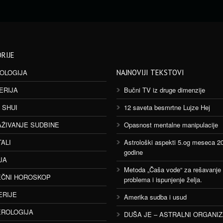
RIJE
OLOGIJA
NAJNOVIJI TEKSTOVI
ERIJA
Bučni TV iz druge dimenzije
 SHUI
12 saveta besmrtne Lujze Hej
AŽIVANJE SUDBINE
Opasnost mentalne manipulacije
TALI
Astrološki aspekti 5.og meseca 2
godine
JA
Metoda „Čaša vode“ za rešavanje
ČNI HOROSKOP
problema i ispunjenje želja.
ERIJE
Amerika sudba i usud
ROLOGIJA
DUŠA JE – ASTRALNI ORGANI