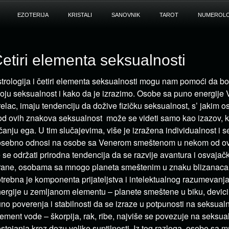
EZOTERIJA
KRISTALI
SANOVNIK
TAROT
NUMEROLO
etiri elementa seksualnosti
trologija i četiri elementa seksualnosti mogu nam pomoći da 
oju seksualnost i kako da je izrazimo. Osobe sa puno energije V
relac, imaju tendenciju da dožive fizičku seksualnost, s’ jakim 
d ovih znakova seksualnost može se videti samo kao izazov, 
čanju ega. U tim slučajevima, više je izražena individualnost i 
sebno odnosi na osobe sa Venerom smeštenom u nekom od ov
 se održati prirodna tendencija da se razvije avantura i osvajački
rane, osobama sa mnogo planeta smeštenim u znaku blizanaca, v
trebna je komponenta prijateljstva i intelektualnog razumevan
ergije u zemljanom elementu – planete smeštene u biku, devici,
no poverenja i stabilnosti da se izraze u potpunosti na seksual
ement vode – škorpija, rak, ribe, najviše se povezuje na seksua
stojanja kroz dozu velike suptilnosti. Iz tog razloga, osobe sa 