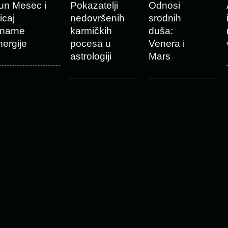
un Mesec i
Pokazatelji
Odnosi
icaj
nedovršenih
srodnih
unarne
karmičkih
duša:
nergije
pocesa u
Venera i
astrologiji
Mars