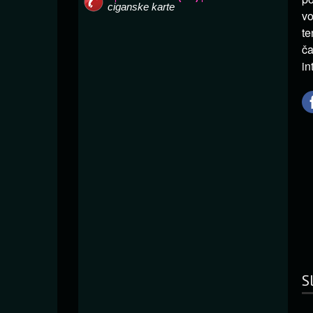
vo
te
ča
in
S