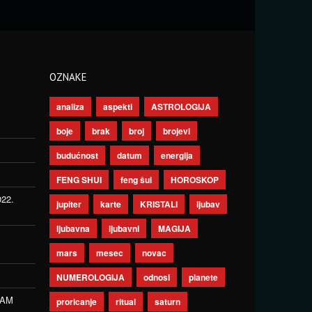
OZNAKE
analiza
aspekti
ASTROLOGIJA
boje
brak
broj
brojevi
budućnost
datum
energija
FENG SHUI
feng šui
HOROSKOP
022.
jupiter
karte
KRISTALI
ljubav
ljubavna
ljubavni
MAGIJA
mars
mesec
novac
NUMEROLOGIJA
odnosi
planete
ZAM
proricanje
ritual
saturn