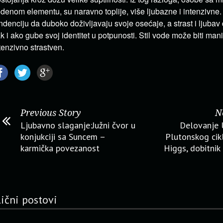
denom elementu, su naravno toplije, više ljubazne i intenzivne
ndenciju da duboko doživljavaju svoje osećaje, a strast i ljub
k i ako gube svoj identitet u potpunosti. Stil vode može biti manip
tenzivno strastven.
Previous Story
N
Ljubavno slaganje:Južni čvor u
Delovanje 
konjukciji sa Suncem –
Plutonskog cik
karmička povezanost
Higgs, dobitni
lični postovi