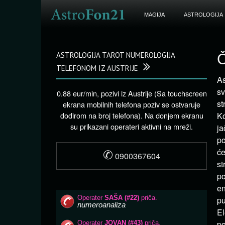
MAGIJA
ASTROLOGIJA
ASTROLOGIJA TAROT NUMEROLOGIJA
Č
TELEFONOM IZ AUSTRIJE
As
sv
0.88 eur/min, pozivi iz Austrije (Sa touchscreen
st
ekrana mobilnih telefona poziv se ostvaruje
dodirom na broj telefona). Na donjem ekranu
Ko
su prikazani operateri aktivni na mreži.
ja
po
✆
će
0900367604
st
po
en
pu
El
po