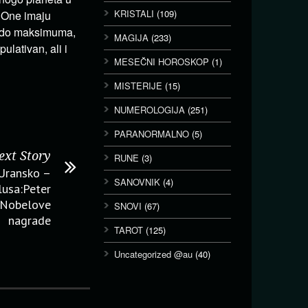
KRISTALI
(109)
. One imaju
av do maksimuma,
MAGIJA
(233)
ulativan, ali i
MESEČNI HOROSKOP
(1)
MISTERIJE
(15)
NUMEROLOGIJA
(251)
PARANORMALNO
(5)
ext Story
RUNE
(3)
Uransko –
SANOVNIK
(4)
lusa:Peter
k Nobelove
SNOVI
(67)
nagrade
TAROT
(125)
Uncategorized @au
(40)