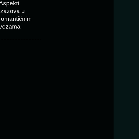
Aspekti
izazova u
romantičnim
vezama