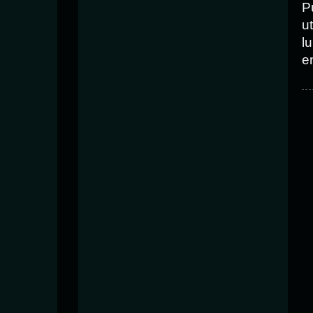
P
ut
l
e