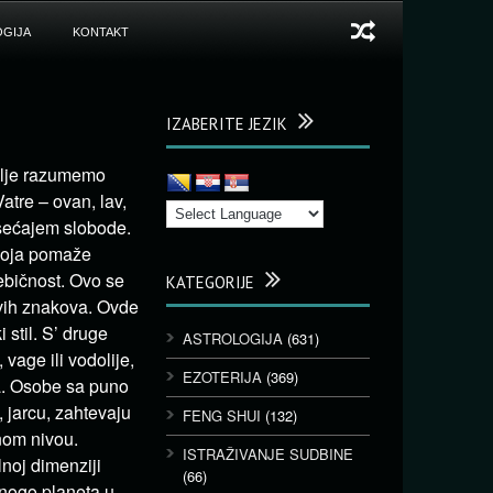
GIJA
KONTAKT
IZABERITE JEZIK
bolje razumemo
atre – ovan, lav,
osećajem slobode.
koja pomaže
sebičnost. Ovo se
KATEGORIJE
ih znakova. Ovde
 stil. S’ druge
ASTROLOGIJA
(631)
age ili vodolije,
EZOTERIJA
(369)
ja. Osobe sa puno
 jarcu, zahtevaju
FENG SHUI
(132)
nom nivou.
ISTRAŽIVANJE SUDBINE
lnoj dimenziji
(66)
mnogo planeta u