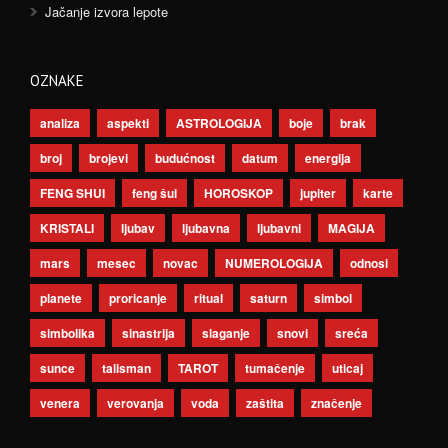
Jačanje izvora lepote
OZNAKE
analiza
aspekti
ASTROLOGIJA
boje
brak
broj
brojevi
budućnost
datum
energija
FENG SHUI
feng šui
HOROSKOP
jupiter
karte
KRISTALI
ljubav
ljubavna
ljubavni
MAGIJA
mars
mesec
novac
NUMEROLOGIJA
odnosi
planete
proricanje
ritual
saturn
simbol
simbolika
sinastrija
slaganje
snovi
sreća
sunce
talisman
TAROT
tumačenje
uticaj
venera
verovanja
voda
zaštita
značenje