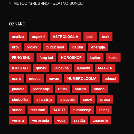
METOD “SREBRNO – ZLATNO SUNCE”
OZNAKE
analiza
aspekti
ASTROLOGIJA
boje
brak
broj
brojevi
budućnost
datum
energija
FENG SHUI
feng šui
HOROSKOP
jupiter
karte
KRISTALI
ljubav
ljubavna
ljubavni
MAGIJA
mars
mesec
novac
NUMEROLOGIJA
odnosi
planete
proricanje
ritual
saturn
simbol
simbolika
sinastrija
slaganje
snovi
sreća
sunce
talisman
TAROT
tumačenje
uticaj
venera
verovanja
voda
zaštita
značenje