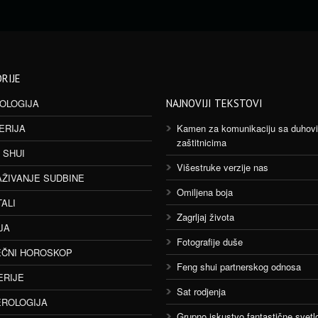
RIJE
OLOGIJA
NAJNOVIJI TEKSTOVI
ERIJA
Kamen za komunikaciju sa duhov
zaštitnicima
 SHUI
Višestruke verzije nas
AŽIVANJE SUDBINE
Omiljena boja
TALI
Zagrljaj života
JA
Fotografije duše
ČNI HOROSKOP
Feng shui partnerskog odnosa
ERIJE
Sat rodjenja
ROLOGIJA
Grupno iskustvo fantastične svetlo