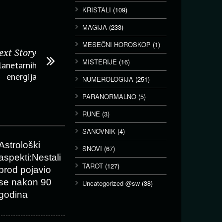
KRISTALI
(109)
MAGIJA
(233)
MESEČNI HOROSKOP
(1)
ext Story
MISTERIJE
(16)
lanetarnih
energija
NUMEROLOGIJA
(251)
PARANORMALNO
(5)
RUNE
(3)
SANOVNIK
(4)
Astrološki
SNOVI
(67)
aspekti:Nestali
TAROT
(127)
brod pojavio
se nakon 90
Uncategorized @sw
(38)
godina