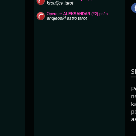
S
P
n
k
p
as