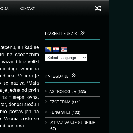
GIJA
KONTAKT
IZABERITE JEZIK
tepenu, ali kad se
re na specifičnim
važan i ima veliki
ično dugo vremena
edinca. Venera je
KATEGORIJE
o se naziva “Mala
a je jedna od prvih
ASTROLOGIJA
(633)
a 12 ° stepni ovna,
EZOTERIJA
(369)
ter, donosi sreću i
bro postavljen na
FENG SHUI
(132)
e. Veoma često se
ISTRAŽIVANJE SUDBINE
od partnera.
(67)