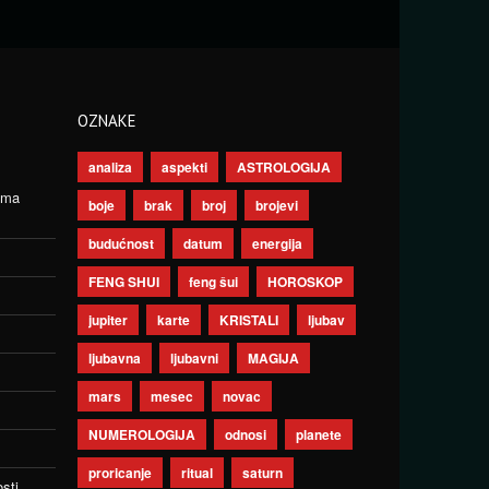
OZNAKE
analiza
aspekti
ASTROLOGIJA
ima
boje
brak
broj
brojevi
budućnost
datum
energija
FENG SHUI
feng šui
HOROSKOP
jupiter
karte
KRISTALI
ljubav
ljubavna
ljubavni
MAGIJA
mars
mesec
novac
NUMEROLOGIJA
odnosi
planete
proricanje
ritual
saturn
sti