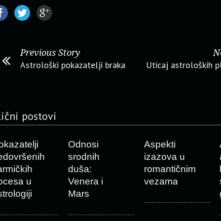
Previous Story
N
Astrološki pokazatelji braka
Uticaj astroloških p
lični postovi
okazatelji
Odnosi
Aspekti
edovršenih
srodnih
izazova u
armičkih
duša:
romantičnim
ocesa u
Venera i
vezama
trologiji
Mars