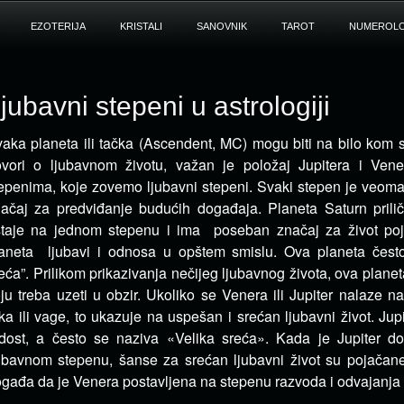
EZOTERIJA
KRISTALI
SANOVNIK
TAROT
NUMEROLO
jubavni stepeni u astrologiji
aka planeta ili tačka (Ascendent, MC) mogu biti na bilo kom s
vori o ljubavnom životu, važan je položaj Jupitera i Vene
epenima, koje zovemo ljubavni stepeni. Svaki stepen je veoma 
ačaj za predviđanje budućih događaja. Planeta Saturn pril
taje na jednom stepenu i ima poseban značaj za život poj
aneta ljubavi i odnosa u opštem smislu. Ova planeta čest
eća”. Prilikom prikazivanja nečijeg ljubavnog života, ova planet
ju treba uzeti u obzir. Ukoliko se Venera ili Jupiter nalaze n
ka ili vage, to ukazuje na uspešan i srećan ljubavni život. Jupi
dost, a često se naziva «Velika sreća». Kada je Jupiter do
ubavnom stepenu, šanse za srećan ljubavni život su pojačan
gađa da je Venera postavljena na stepenu razvoda i odvajanja 