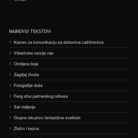
NAJNOVIJI TEKSTOVI
Kamen za komunikaciju sa duhovima zaštitnicima
Višestruke verzije nas
Omiljena boja
Zagrljaj života
Fotografije duše
Feng shui partnerskog odnosa
Sat rodjenja
Grupno iskustvo fantastične svetlosti
Zločin i kazna