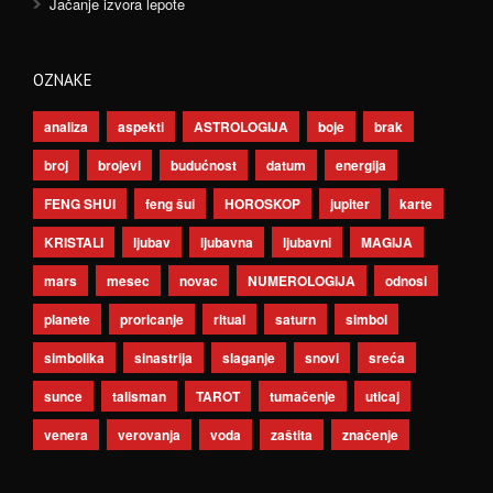
Jačanje izvora lepote
OZNAKE
analiza
aspekti
ASTROLOGIJA
boje
brak
broj
brojevi
budućnost
datum
energija
FENG SHUI
feng šui
HOROSKOP
jupiter
karte
KRISTALI
ljubav
ljubavna
ljubavni
MAGIJA
mars
mesec
novac
NUMEROLOGIJA
odnosi
planete
proricanje
ritual
saturn
simbol
simbolika
sinastrija
slaganje
snovi
sreća
sunce
talisman
TAROT
tumačenje
uticaj
venera
verovanja
voda
zaštita
značenje