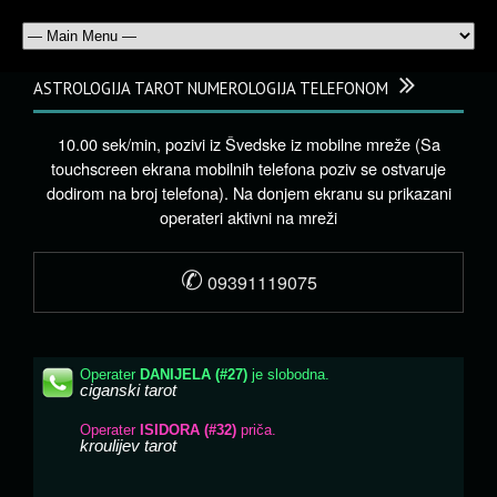
ASTROLOGIJA TAROT NUMEROLOGIJA TELEFONOM
10.00 sek/min, pozivi iz Švedske iz mobilne mreže (Sa
touchscreen ekrana mobilnih telefona poziv se ostvaruje
dodirom na broj telefona). Na donjem ekranu su prikazani
operateri aktivni na mreži
✆
09391119075