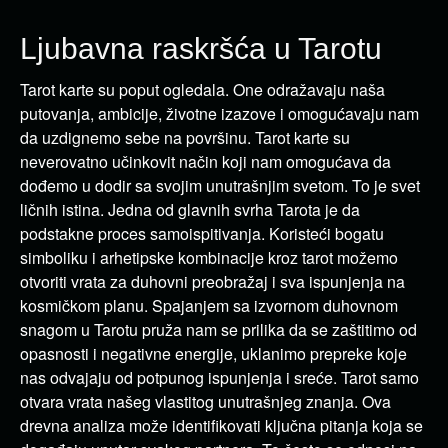
Ljubavna raskršća u Tarotu
Tarot karte su poput ogledala. One odražavaju naša
putovanja, ambicije, životne izazove i omogućavaju nam
da uzdignemo sebe na površinu. Tarot karte su
neverovatno učinkovit način koji nam omogućava da
dođemo u dodir sa svojim unutrašnjim svetom. To je svet
ličnih istina. Jedna od glavnih svrha Tarota je da
podstakne proces samoispitivanja. Koristeći bogatu
simboliku i arhetipske kombinacije kroz tarot možemo
otvoriti vrata za duhovni preobražaj i sva ispunjenja na
kosmičkom planu. Spajanjem sa izvornom duhovnom
snagom u Tarotu pruža nam se prilika da se zaštitimo od
opasnosti i negativne energije, uklanimo prepreke koje
nas odvajaju od potpunog ispunjenja i sreće. Tarot samo
otvara vrata našeg vlastitog unutrašnjeg znanja. Ova
drevna analiza može identifikovati ključna pitanja koja se