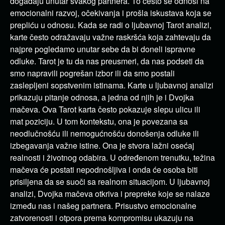
događaju unutar svakog partnera. To često se odnosi na
emocionalni razvoj, očekivanja i prošla iskustava koja se
prepliću u odnosu. Kada se radi o ljubavnoj Tarot analizi,
karte često odražavaju važne raskršća koja zahtevaju da
najpre pogledamo unutar sebe da bi doneli ispravne
odluke. Tarot je tu da nas preusmeri, da nas podseti da
smo napravili pogrešan izbor ili da smo postali
zaslepljeni sopstvenim istinama. Karte u ljubavnoj analizi
prikazuju pitanje odnosa, a jedna od njih je i Dvojka
mačeva. Ova Tarot karta često pokazuje slepu ulicu ili
mat poziciju. U tom kontekstu, ona je povezana sa
neodlučnošću ili nemogućnošću donošenja odluke ili
izbegavanja važne istine. Ona je stvora lažni osećaj
realnosti i životnog odabira. U određenom trenutku, težina
mačeva će postati nepodnošljiva i onda će osoba biti
prisiljena da se suoči sa realnom situacijom. U ljubavnoj
analizi, Dvojka mačeva otkriva i prepreke koje se nalaze
između nas i našeg partnera. Prisustvo emocionalne
zatvorenosti i otpora prema kompromisu ukazuju na