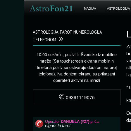
MAGIJA
ASTROLOGIJA
ASTROLOGIJA TAROT NUMEROLOGIJA
L
TELEFONOM
Za
bu
10.00 sek/min, pozivi iz Švedske iz mobilne
va
mreže (Sa touchscreen ekrana mobilnih
telefona poziv se ostvaruje dodirom na broj
sl
telefona). Na donjem ekranu su prikazani
iz
operateri aktivni na mreži
” 
✆
09391119075
ka
Ov
da