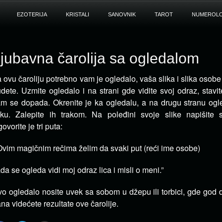
EZOTERIJA
KRISTALI
SANOVNIK
TAROT
NUMEROLO
jubavna čarolija sa ogledalom
 ovu čaroliju potrebno vam je ogledalo, vaša slika i slika osobe
dete. Uzmite ogledalo i na strani gde vidite svoj odraz,
stavi
m se dopada. Okrenite je ka ogledalu, a na drugu stranu ogle
iku. Zalepite ih trakom. Na poleđini svoje slike napišite 
govorite je tri puta:
Ovim magičnim rečima želim da svaki put (reći ime osobe)
da se ogleda vidi moj odraz lica i misli o meni.”
o ogledalo nosite uvek sa sobom u džepu ili torbici, gde god 
na videćete rezultate ove čarolije.