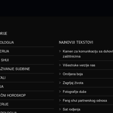
RIJE
OLOGIJA
NAJNOVIJI TEKSTOVI
ERIJA
Kamen za komunikaciju sa duhov
zaštitnicima
 SHUI
Višestruke verzije nas
AŽIVANJE SUDBINE
Omiljena boja
TALI
Zagrljaj života
JA
Fotografije duše
ČNI HOROSKOP
Feng shui partnerskog odnosa
ERIJE
Sat rodjenja
ROLOGIJA