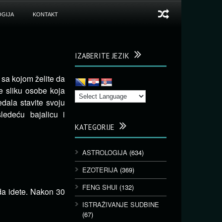
GIJA
KONTAKT
IZABERITE JEZIK
 sa kojom želite da
te sliku osobe koja
dala stavite svoju
sledeću bajalicu i
KATEGORIJE
ASTROLOGIJA
(634)
EZOTERIJA
(369)
FENG SHUI
(132)
da idete. Nakon 30
ISTRAŽIVANJE SUDBINE
(67)