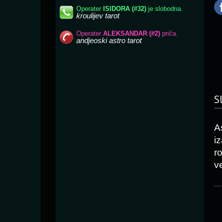
S
A
i
r
v