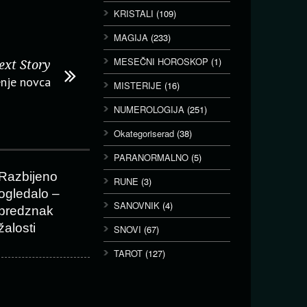
KRISTALI
(109)
MAGIJA
(233)
MESEČNI HOROSKOP
(1)
ext Story
enje novca
MISTERIJE
(16)
NUMEROLOGIJA
(251)
Okategoriserad
(38)
PARANORMALNO
(5)
Razbijeno
RUNE
(3)
ogledalo –
SANOVNIK
(4)
predznak
žalosti
SNOVI
(67)
TAROT
(127)