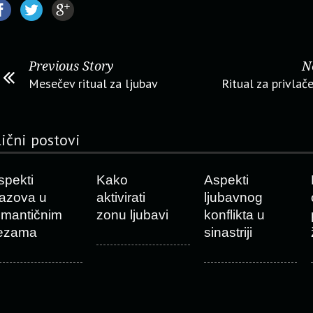
Previous Story
N
Mesečev ritual za ljubav
Ritual za privlač
lični postovi
spekti
Kako
Aspekti
zazova u
aktivirati
ljubavnog
omantičnim
zonu ljubavi
konflikta u
ezama
sinastriji