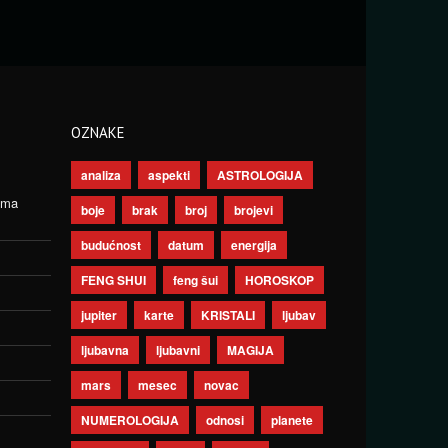
OZNAKE
analiza
aspekti
ASTROLOGIJA
ima
boje
brak
broj
brojevi
budućnost
datum
energija
FENG SHUI
feng šui
HOROSKOP
jupiter
karte
KRISTALI
ljubav
ljubavna
ljubavni
MAGIJA
mars
mesec
novac
NUMEROLOGIJA
odnosi
planete