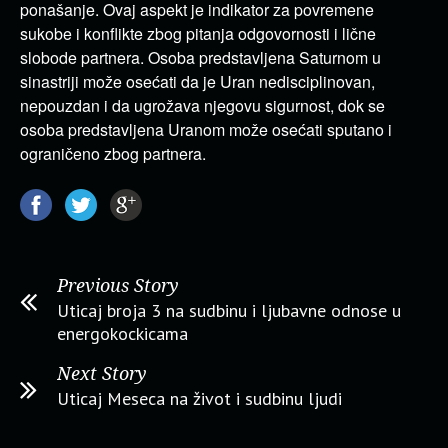
ponašanje. Ovaj aspekt je indikator za povremene
sukobe i konflikte zbog pitanja odgovornosti i lične
slobode partnera. Osoba predstavljena Saturnom u
sinastriji može osećati da je Uran nedisciplinovan,
nepouzdan i da ugrožava njegovu sigurnost, dok se
osoba predstavljena Uranom može osećati sputano i
ograničeno zbog partnera.
Previous Story
Uticaj broja 3 na sudbinu i ljubavne odnose u
energokockicama
Next Story
Uticaj Meseca na život i sudbinu ljudi