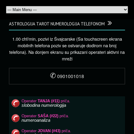
ASTROLOGIJA TAROT NUMEROLOGIJA TELEFONOM
1.00 chf/min, pozivi iz Švajcarske (Sa touchscreen ekrana
mobilnih telefona poziv se ostvaruje dodirom na broj
telefona). Na donjem ekranu su prikazani operateri aktivni na
mreži
✆
0901001018