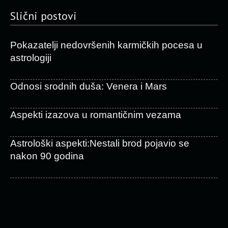
Slični postovi
Pokazatelji nedovršenih karmičkih pocesa u
astrologiji
Odnosi srodnih duša: Venera i Mars
Aspekti izazova u romantičnim vezama
Astrološki aspekti:Nestali brod pojavio se
nakon 90 godina