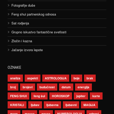
Fotografije duše
Feng shui partnerskog odnosa
Sat rodjenja
Grupno iskustvo fantastične svetlosti
Zločin i kazna
Jačanje izvora lepote
OZNAKE
analiza
aspekti
ASTROLOGIJA
boje
brak
broj
brojevi
budućnost
datum
energija
FENG SHUI
feng šui
HOROSKOP
jupiter
karte
KRISTALI
ljubav
ljubavna
ljubavni
MAGIJA
mars
mesec
novac
NUMEROLOGIJA
odnosi