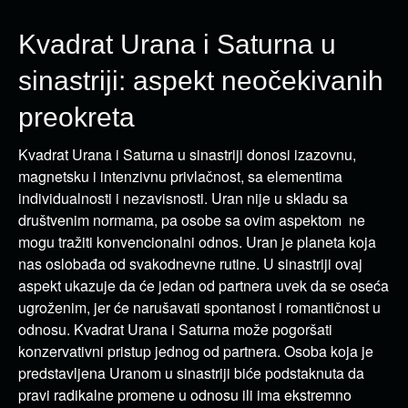
Kvadrat Urana i Saturna u
sinastriji: aspekt neočekivanih
preokreta
Kvadrat Urana i Saturna u sinastriji donosi izazovnu,
magnetsku i intenzivnu privlačnost, sa elementima
individualnosti i nezavisnosti. Uran nije u skladu sa
društvenim normama, pa osobe sa ovim aspektom ne
mogu tražiti konvencionalni odnos. Uran je planeta koja
nas oslobađa od svakodnevne rutine. U sinastriji ovaj
aspekt ukazuje da će jedan od partnera uvek da se oseća
ugroženim, jer će narušavati spontanost i romantičnost u
odnosu. Kvadrat Urana i Saturna može pogoršati
konzervativni pristup jednog od partnera. Osoba koja je
predstavljena Uranom u sinastriji biće podstaknuta da
pravi radikalne promene u odnosu ili ima ekstremno