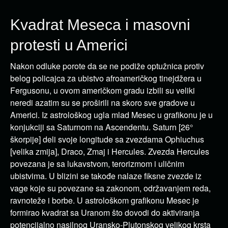
Kvadrat Meseca i masovni
protesti u Americi
Nakon odluke porote da se ne podiže optužnica protiv
belog policajca za ubistvo afroameričkog tinejdžera u
Fergusonu, u ovom američkom gradu izbili su veliki
neredi azatim su se proširili na skoro sve gradove u
Americi. Iz astrološkog ugla mlad Mesec u grafikonu je u
konjukciji sa Saturnom na Ascendentu. Saturn [26°
škorpije] deli svoje longitude sa zvezdama Ophiuchus
[velika zmija], Draco, Zmaj i Hercules. Zvezda Hercules
povezana je sa lukavstvom, terorizmom i uličnim
ubistvima. U blizini se takođe nalaze fiksne zvezde iz
vage koje su povezane sa zakonom, održavanjem reda,
ravnoteže i borbe. U astrološkom grafikonu Mesec je
formirao kvadrat sa Uranom što dovodi do aktiviranja
potencijalno nasilnog Uransko-Plutonskog velikog krsta