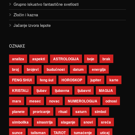
Grupno iskustvo fantastične svetlosti
Zločin i kazna
Jačanje izvora lepote
OZNAKE
analiza
aspekti
ASTROLOGIJA
boje
brak
broj
brojevi
budućnost
datum
energija
FENG SHUI
feng šui
HOROSKOP
jupiter
karte
KRISTALI
ljubav
ljubavna
ljubavni
MAGIJA
mars
mesec
novac
NUMEROLOGIJA
odnosi
planete
proricanje
ritual
saturn
simbol
simbolika
sinastrija
slaganje
snovi
sreća
sunce
talisman
TAROT
tumačenje
uticaj