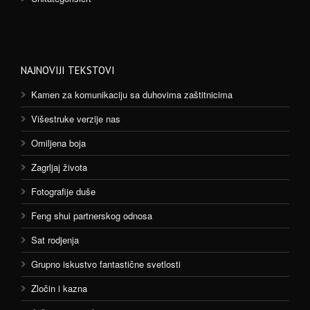
NAJNOVIJI TEKSTOVI
Kamen za komunikaciju sa duhovima zaštitnicima
Višestruke verzije nas
Omiljena boja
Zagrljaj života
Fotografije duše
Feng shui partnerskog odnosa
Sat rodjenja
Grupno iskustvo fantastične svetlosti
Zločin i kazna