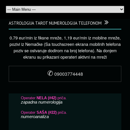
ASTROLOGIJA TAROT NUMEROLOGIJA TELEFONOM
0.79 eur/min iz fiksne mreže, 1,19 eur/min iz mobilne mreže,
pozivi iz Nemačke (Sa touchscreen ekrana mobilnih telefona
poziv se ostvaruje dodirom na broj telefona). Na donjem
ekranu su prikazani operateri aktivni na mreži
✆
09003774448