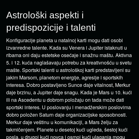
Astrološki aspekti i
predispozicije i talenti
Konfiguracije planeta u natalnoj karti mogu dati osobi
izvanredne talente. Kada su Venera i Jupiter istaknuti u
ribama oni daju estetske osećaje i snažnu maštu. Aktivna
5. i 12. kuća naglašavaju potrebu za kreativnošću u svetu
mašte. Sportski talenti u astrološkoj karti predstavljeni su
jakim Marsom, planetom energije, agresije i sportskih
interesa. Dobro postavljeno Sunce daje vitalnost, Merkur
daje brzinu, a Jupiter daje snagu. Kada je Mars u 10. kući
ili na Ascedentu u dobrom položaju on tada može dati
sportski interes. U poslovanju i menadžerskim poslovima
dobro položen Saturn daje organizacijske sposobnosti.
Merkur daje veštinu u komunikaciji, a Mars želju za
takmičenjem. Planete u desetoj kući ugleda, šestoj kući
posla, u drugoj kući novca i osmoj kući ulaganja mogu