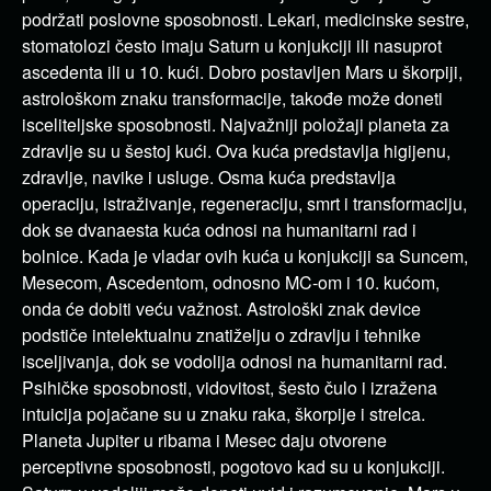
podržati poslovne sposobnosti. Lekari, medicinske sestre,
stomatolozi često imaju Saturn u konjukciji ili nasuprot
ascedenta ili u 10. kući. Dobro postavljen Mars u škorpiji,
astrološkom znaku transformacije, takođe može doneti
isceliteljske sposobnosti. Najvažniji položaji planeta za
zdravlje su u šestoj kući. Ova kuća predstavlja higijenu,
zdravlje, navike i usluge. Osma kuća predstavlja
operaciju, istraživanje, regeneraciju, smrt i transformaciju,
dok se dvanaesta kuća odnosi na humanitarni rad i
bolnice. Kada je vladar ovih kuća u konjukciji sa Suncem,
Mesecom, Ascedentom, odnosno MC-om i 10. kućom,
onda će dobiti veću važnost. Astrološki znak device
podstiče intelektualnu znatiželju o zdravlju i tehnike
isceljivanja, dok se vodolija odnosi na humanitarni rad.
Psihičke sposobnosti, vidovitost, šesto čulo i izražena
intuicija pojačane su u znaku raka, škorpije i strelca.
Planeta Jupiter u ribama i Mesec daju otvorene
perceptivne sposobnosti, pogotovo kad su u konjukciji.