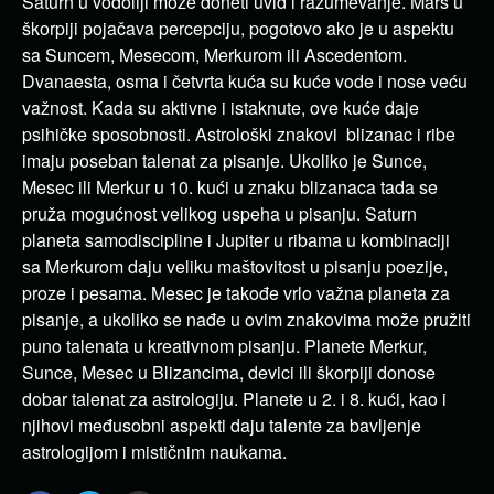
Saturn u vodoliji može doneti uvid i razumevanje. Mars u
škorpiji pojačava percepciju, pogotovo ako je u aspektu
sa Suncem, Mesecom, Merkurom ili Ascedentom.
Dvanaesta, osma i četvrta kuća su kuće vode i nose veću
važnost. Kada su aktivne i istaknute, ove kuće daje
psihičke sposobnosti. Astrološki znakovi blizanac i ribe
imaju poseban talenat za pisanje. Ukoliko je Sunce,
Mesec ili Merkur u 10. kući u znaku blizanaca tada se
pruža mogućnost velikog uspeha u pisanju. Saturn
planeta samodiscipline i Jupiter u ribama u kombinaciji
sa Merkurom daju veliku maštovitost u pisanju poezije,
proze i pesama. Mesec je takođe vrlo važna planeta za
pisanje, a ukoliko se nađe u ovim znakovima može pružiti
puno talenata u kreativnom pisanju. Planete Merkur,
Sunce, Mesec u Blizancima, devici ili škorpiji donose
dobar talenat za astrologiju. Planete u 2. i 8. kući, kao i
njihovi međusobni aspekti daju talente za bavljenje
astrologijom i mističnim naukama.