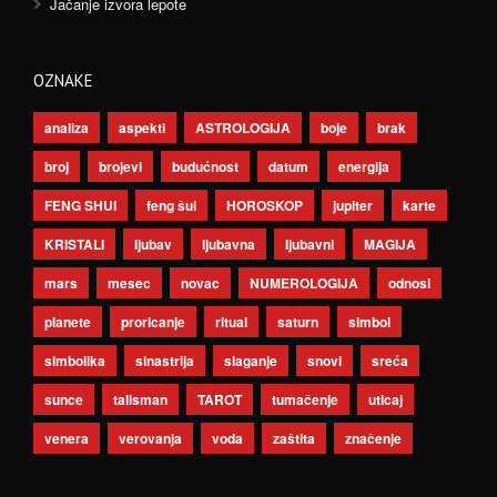
Jačanje izvora lepote
OZNAKE
analiza
aspekti
ASTROLOGIJA
boje
brak
broj
brojevi
budućnost
datum
energija
FENG SHUI
feng šui
HOROSKOP
jupiter
karte
KRISTALI
ljubav
ljubavna
ljubavni
MAGIJA
mars
mesec
novac
NUMEROLOGIJA
odnosi
planete
proricanje
ritual
saturn
simbol
simbolika
sinastrija
slaganje
snovi
sreća
sunce
talisman
TAROT
tumačenje
uticaj
venera
verovanja
voda
zaštita
značenje