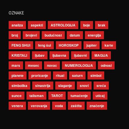
OZNAKE
analiza
aspekti
ASTROLOGIJA
boje
brak
broj
brojevi
budućnost
datum
energija
FENG SHUI
feng šui
HOROSKOP
jupiter
karte
KRISTALI
ljubav
ljubavna
ljubavni
MAGIJA
mars
mesec
novac
NUMEROLOGIJA
odnosi
planete
proricanje
ritual
saturn
simbol
simbolika
sinastrija
slaganje
snovi
sreća
sunce
talisman
TAROT
tumačenje
uticaj
venera
verovanja
voda
zaštita
značenje