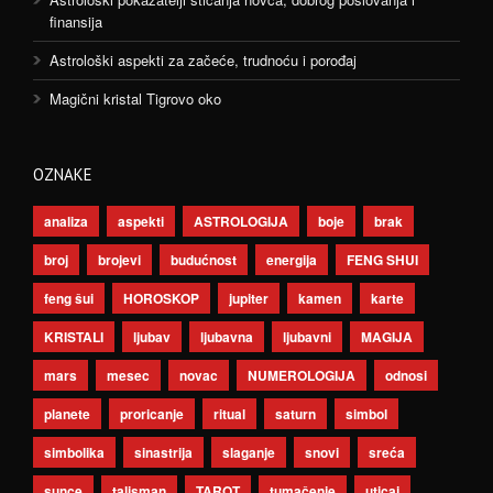
finansija
Astrološki aspekti za začeće, trudnoću i porođaj
Magični kristal Tigrovo oko
OZNAKE
analiza
aspekti
ASTROLOGIJA
boje
brak
broj
brojevi
budućnost
energija
FENG SHUI
feng šui
HOROSKOP
jupiter
kamen
karte
KRISTALI
ljubav
ljubavna
ljubavni
MAGIJA
mars
mesec
novac
NUMEROLOGIJA
odnosi
planete
proricanje
ritual
saturn
simbol
simbolika
sinastrija
slaganje
snovi
sreća
sunce
talisman
TAROT
tumačenje
uticaj