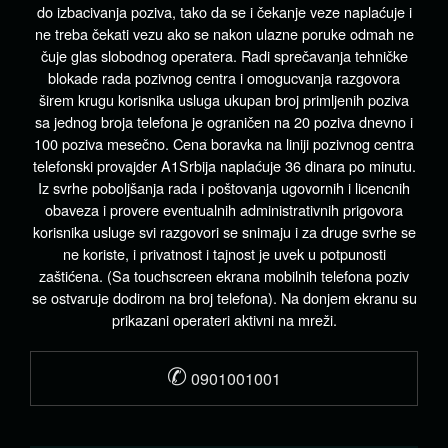
do izbacivanja poziva, tako da se i čekanje veze naplaćuje i
ne treba čekati vezu ako se nakon ulazne poruke odmah ne
čuje glas slobodnog operatera. Radi sprečavanja tehničke
blokade rada pozivnog centra i omogucvanja razgovora
širem krugu korisnika usluga ukupan broj primljenih poziva
sa jednog broja telefona je ograničen na 20 poziva dnevno i
100 poziva mesečno. Cena boravka na liniji pozivnog centra
telefonski provajder A1Srbija naplaćuje 36 dinara po minutu.
Iz svrhe poboljšanja rada i poštovanja ugovornih i licencnih
obaveza i provere eventualnih administrativnih prigovora
korisnika usluge svi razgovori se snimaju i za druge svrhe se
ne koriste, i privatnost i tajnost je uvek u potpunosti
zaštićena. (Sa touchscreen ekrana mobilnih telefona poziv
se ostvaruje dodirom na broj telefona). Na donjem ekranu su
prikazani operateri aktivni na mreži.
✆
0901001001