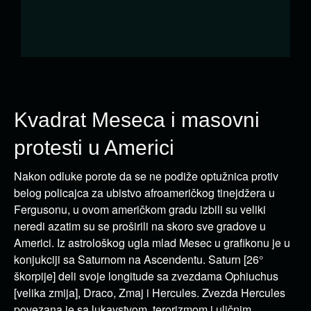
Kvadrat Meseca i masovni
protesti u Americi
Nakon odluke porote da se ne podiže optužnica protiv
belog policajca za ubistvo afroameričkog tinejdžera u
Fergusonu, u ovom američkom gradu izbili su veliki
neredi azatim su se proširili na skoro sve gradove u
Americi. Iz astrološkog ugla mlad Mesec u grafikonu je u
konjukciji sa Saturnom na Ascendentu. Saturn [26°
škorpije] deli svoje longitude sa zvezdama Ophiuchus
[velika zmija], Draco, Zmaj i Hercules. Zvezda Hercules
povezana je sa lukavstvom, terorizmom i uličnim