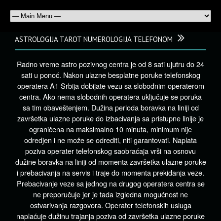
ASTROLOGIJA TAROT NUMEROLOGIJA TELEFONOM
Radno vreme astro pozivnog centra je od 8 sati ujutru do 24
sati u ponoć. Nakon ulazne besplatne poruke telefonskog
operatera A1 Srbija dobijate vezu sa slobodnim operaterom
centra. Ako nema slobodnih operatera uključuje se poruka
sa tim obaveštenjem. Dužina perioda boravka na liniji od
završetka ulazne poruke do izbacivanja sa pristupne linije je
ograničena na maksimalno 10 minuta, minimum nije
odredjen i ne može se odrediti, niti garantovati. Naplata
poziva operater telefonskog saobraćaja vrši na osnovu
dužine boravka na liniji od momenta završetka ulazne poruke
i prebacivanja na servis i traje do momenta prekidanja veze.
Prebacivanje veze sa jednog na drugog operatera centra se
ne preporučuje jer je tada izgledna mogućnost ne
ostvarivanja razgovora. Operater telefonskih usluga
naplaćuje dužinu trajanja poziva od završetka ulazne poruke