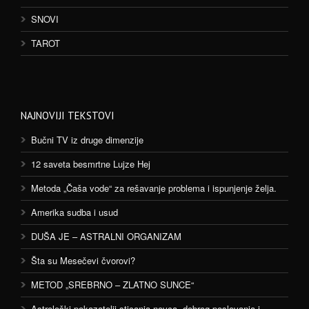
SNOVI
TAROT
NAJNOVIJI TEKSTOVI
Bučni TV iz druge dimenzije
12 saveta besmrtne Lujze Hej
Metoda „Čaša vode“ za rešavanje problema i ispunjenje želja.
Amerika sudba i usud
DUŠA JE – ASTRALNI ORGANIZAM
Šta su Mesečevi čvorovi?
METOD „SREBRNO – ZLATNO SUNCE“
Astrološki pokazatelji sticanja novca, dobrog poslovanja i