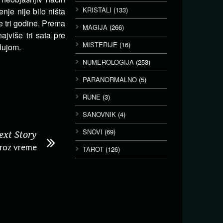
KRISTALI
(133)
nje nije bilo ništa
e tri godine. Prema
MAGIJA
(266)
jviše tri sata pre
MISTERIJE
(16)
lujom.
NUMEROLOGIJA
(253)
PARANORMALNO
(5)
RUNE
(3)
SANOVNIK
(4)
SNOVI
(69)
ext Story
kroz vreme
TAROT
(126)