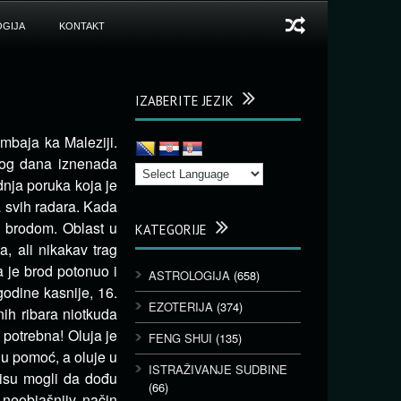
GIJA
KONTAKT
IZABERITE JEZIK
ombaja ka Maleziji.
tog dana iznenada
dnja poruka koja je
a svih radara. Kada
za brodom. Oblast u
KATEGORIJE
a, ali nikakav trag
 je brod potonuo i
ASTROLOGIJA
(658)
godine kasnije, 16.
EZOTERIJA
(374)
ih ribara niotkuda
 potrebna! Oluja je
FENG SHUI
(135)
 u pomoć, a oluje u
ISTRAŽIVANJE SUDBINE
nisu mogli da dođu
(66)
 neobjašnjiv način