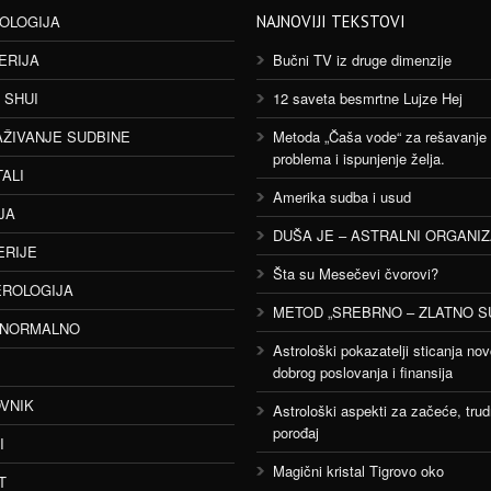
OLOGIJA
NAJNOVIJI TEKSTOVI
ERIJA
Bučni TV iz druge dimenzije
 SHUI
12 saveta besmrtne Lujze Hej
AŽIVANJE SUDBINE
Metoda „Čaša vode“ za rešavanje
problema i ispunjenje želja.
TALI
Amerika sudba i usud
JA
DUŠA JE – ASTRALNI ORGANI
ERIJE
Šta su Mesečevi čvorovi?
ROLOGIJA
METOD „SREBRNO – ZLATNO S
ANORMALNO
Astrološki pokazatelji sticanja nov
dobrog poslovanja i finansija
VNIK
Astrološki aspekti za začeće, trud
porođaj
I
Magični kristal Tigrovo oko
T