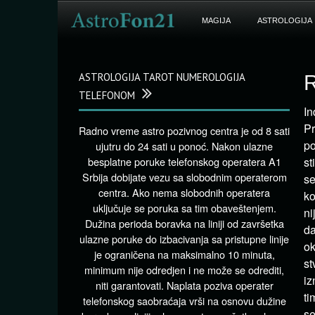
MAGIJA
ASTROLOGIJA
ASTROLOGIJA TAROT NUMEROLOGIJA
R
TELEFONOM
In
Pr
Radno vreme astro pozivnog centra je od 8 sati
po
ujutru do 24 sati u ponoć. Nakon ulazne
besplatne poruke telefonskog operatera A1
st
Srbija dobijate vezu sa slobodnim operaterom
se
centra. Ako nema slobodnih operatera
ko
uključuje se poruka sa tim obaveštenjem.
ni
Dužina perioda boravka na liniji od završetka
da
ulazne poruke do izbacivanja sa pristupne linije
ok
je ograničena na maksimalno 10 minuta,
st
minimum nije odredjen i ne može se odrediti,
iz
niti garantovati. Naplata poziva operater
ti
telefonskog saobraćaja vrši na osnovu dužine
se