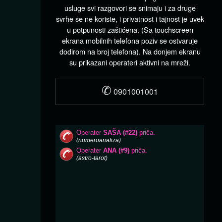
usluge svi razgovori se snimaju i za druge
svrhe se ne koriste, i privatnost i tajnost je uvek
u potpunosti zaštićena. (Sa touchscreen
ekrana mobilnih telefona poziv se ostvaruje
dodirom na broj telefona). Na donjem ekranu
su prikazani operateri aktivni na mreži.
✆
0901001001