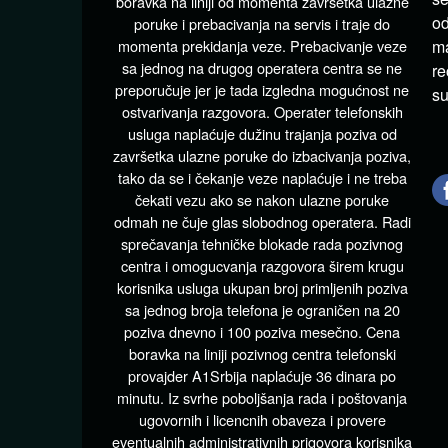
boravka na liniji od momenta završetka ulazne
od
poruke i prebacivanja na servis i traje do
momenta prekidanja veze. Prebacivanje veze
ma
sa jednog na drugog operatera centra se ne
re
preporučuje jer je tada izgledna mogućnost ne
su
ostvarivanja razgovora. Operater telefonskih
usluga naplaćuje dužinu trajanja poziva od
završetka ulazne poruke do izbacivanja poziva,
tako da se i čekanje veze naplaćuje i ne treba
čekati vezu ako se nakon ulazne poruke
odmah ne čuje glas slobodnog operatera. Radi
sprečavanja tehničke blokade rada pozivnog
centra i omogucvanja razgovora širem krugu
korisnika usluga ukupan broj primljenih poziva
sa jednog broja telefona je ograničen na 20
poziva dnevno i 100 poziva mesečno. Cena
boravka na liniji pozivnog centra telefonski
provajder A1Srbija naplaćuje 36 dinara po
minutu. Iz svrhe poboljšanja rada i poštovanja
ugovornih i licencnih obaveza i provere
eventualnih administrativnih prigovora korisnika