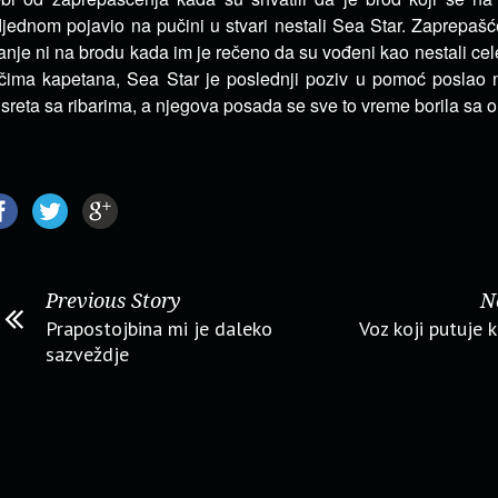
jednom pojavio na pučini u stvari nestali Sea Star. Zaprepašće
nje ni na brodu kada im je rečeno da su vođeni kao nestali cel
čima kapetana, Sea Star je poslednji poziv u pomoć poslao na
sreta sa ribarima, a njegova posada se sve to vreme borila sa o
Previous Story
N
Prapostojbina mi je daleko
Voz koji putuje 
sazveždje