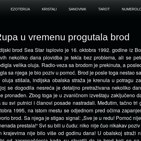
EZOTERIJA
KRISTALI
SANOVNIK
TAROT
NUMEROLO
upa u vremenu progutala brod
dijski brod Sea Star isplovio je 16. oktobra 1992. godine iz B
vih nekoliko dana plovidba je tekla bez problema,
ali se pe
digla velika oluja. Radio-veza sa brodom je prekinuta, a posle
igla sa njega je bio poziv u pomoć. Brod je posle toga nestao s
 oluja stišala, indijska obalska straža je krenula u potragu 
joj se dogodila nesreća je detaljno pretraživana nekoliko dan
je pronađen. Zbog toga je u zvaničnom izveštaju zaključeno da
 su svi putnici i članovi posade nastradali. Međutim, tačno tri 
tobra 1995, na istom mestu se odjednom pred očima zapanjen
vorio brod. Sa njega je stigao signal: „Sve je u redu! Pomoć nije
nenada prestala!“ Svi su bili u čudu: niko nije čuo nikakav poziv
m krajevima nije bilo više od godinu dana! U obalskoj straži 
bi od zaprepašćenja kada su shvatili da je brod koji se na