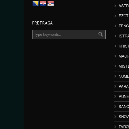
ASTR
EZOT
PRETRAGA
FENG
ISTR
KRIS
MAGI
MIST
NUME
PAR
RUNE
SANO
SNOV
TARO