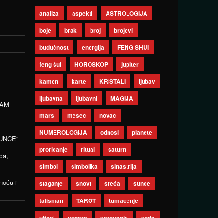
analiza
aspekti
ASTROLOGIJA
boje
brak
broj
brojevi
budućnost
energija
FENG SHUI
feng šui
HOROSKOP
jupiter
kamen
karte
KRISTALI
ljubav
ljubavna
ljubavni
MAGIJA
ZAM
mars
mesec
novac
NUMEROLOGIJA
odnosi
planete
UNCE“
proricanje
ritual
saturn
ca,
simbol
simbolika
sinastrija
noću i
slaganje
snovi
sreća
sunce
talisman
TAROT
tumačenje
uticaj
venera
verovanja
voda