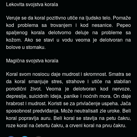
Lekovita svojstva korala
Veruje se da koral pozitivno utiče na ljudsko telo. Pomaže
kod problema sa trovanjem i kod nesanice. Pepeo
spaljenog korala delotvorno deluje na probleme sa
kožom. Ako se stavi u vodu veoma je delotvoran na
bolove u stomaku.
Magična svojstva korala
Koral svom nosiocu daje mudrost i skromnost. Smatra se
da koral smanjuje stres, strahove i utiče na stabilan
porodični život. Veoma je delotvoran kod nervoze,
depresije, suicidnih ideja, panike i noćnih mora. On daje
hrabrost i mudrost. Koristi se za privlačenje uspeha. Jača
sposobnost predviđanja. Može neutralisati zle uroke. Beli
koral popravlja auru. Beli koral se stavlja na petu čakru,
roze koral na četvrtu čakru, a crveni koral na prvu čakru.