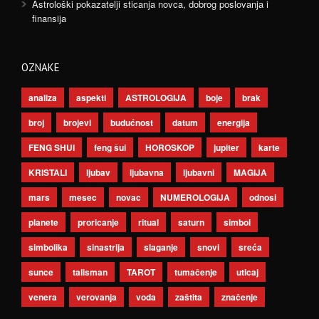
Astrološki pokazatelji sticanja novca, dobrog poslovanja i
finansija
OZNAKE
analiza
aspekti
ASTROLOGIJA
boje
brak
broj
brojevi
budućnost
datum
energija
FENG SHUI
feng šui
HOROSKOP
jupiter
karte
KRISTALI
ljubav
ljubavna
ljubavni
MAGIJA
mars
mesec
novac
NUMEROLOGIJA
odnosi
planete
proricanje
ritual
saturn
simbol
simbolika
sinastrija
slaganje
snovi
sreća
sunce
talisman
TAROT
tumačenje
uticaj
venera
verovanja
voda
zaštita
značenje