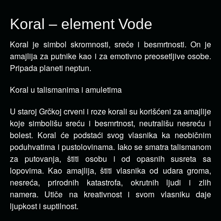
Koral – element Vode
Koral je simbol skromnosti, sreće i besmrtnosti. On je
amajlija za putnike kao i za emotivno preosetljive osobe.
Pripada planeti neptun.
Koral u talismanima i amuletima
U staroj Grčkoj crveni i roze korali su korišćeni za amajlije
koje simbolišu sreću i besmrtnost, neutrališu nesreću i
bolest. Koral će podstaći svog vlasnika ka neobičnim
poduhvatima i pustolovinama. Iako se smatra talismanom
za putovanja, štiti osobu i od opasnih susreta sa
lopovima. Kao amajlija, štiti vlasnika od udara groma,
nesreća, prirodnih katastrofa, okrutnih ljudi i zlih
namera. Utiče na kreativnost i svom vlasniku daje
ljupkost i suptilnost.