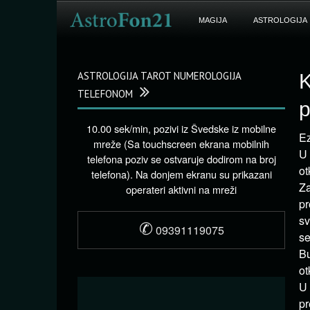
MAGIJA
ASTROLOGIJA
ASTROLOGIJA TAROT NUMEROLOGIJA
K
TELEFONOM
p
10.00 sek/min, pozivi iz Švedske iz mobilne
Ez
mreže (Sa touchscreen ekrana mobilnih
U 
telefona poziv se ostvaruje dodirom na broj
ot
telefona). Na donjem ekranu su prikazani
Za
operateri aktivni na mreži
pr
sv
✆
09391119075
se
Bu
ot
U 
pr