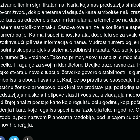
zivamo ličnim signifikatorima. Karta koja nas predstavlja simbol
ovom životu, dok planetarna vladajuća karta simboliše naš izraz 
e karte su određene složenim formulama, a temelje se na dat
našem astrološkom znaku. Osnova ove anlize je korišćenje aspek
numerologije. Karma i specifičnost karata, dodeljuju se za svaki
zotkrivajući još više informacija o nama. Mudrost numerologije i 
isutni u sklopu projekta sistema sudbinskih karata. Kao što je p
a numeričku vrednost. Tako na primer, Asovi u analizi simboliš
četke i traganje za svojim identitetom. Dvojke traže ravnotežu 
ojke stvaraju nove situacije, četvorke govore o stabilnosti i sigur
mbolišui slobodu i avanture. Kraljice po pravilu se saosećaju i p
asične ženske arhetipove, dok kraljevi predstavljaju poslednji s
edstavljaju muške arhetipove vlasti i vodstva, a vladajuju mudr
dišnjoj analizi postoje karte koje regulišu celu godinu, koja p
đenja i karte koje regulišu specifična razdoblja tokom godine. 
zdoblja, pod nazivom Planetarna razdoblja, pod uticajem su odr
ihovih energija.