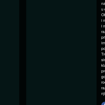
na
u 
Ob
i 
i 
ra
pr
im
po
Tr
si
kl
pr
go
ro
ra
nj