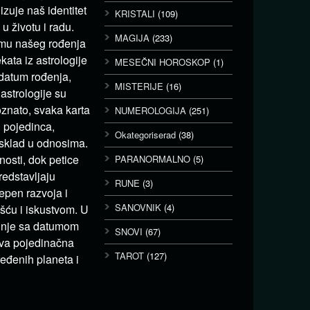
izuje naš identitet
KRISTALI
(109)
u životu i radu.
MAGIJA
(233)
umu našeg rođenja
ata iz astrologije
MESEČNI HOROSKOP
(1)
 datum rođenja,
MISTERIJE
(16)
astrologije su
oznato, svaka karta
NUMEROLOGIJA
(251)
u pojedinca,
Okategoriserad
(38)
i sklad u odnosima.
nosti, dok petice
PARANORMALNO
(5)
redstavljaju
RUNE
(3)
tepen razvoja i
SANOVNIK
(4)
ošću i iskustvom. U
očinje sa datumom
SNOVI
(67)
Ova pojedinačna
TAROT
(127)
eđenih planeta i