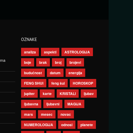
OZNAKE
analiza
aspekti
ASTROLOGIJA
ima
boje
brak
broj
brojevi
budućnost
datum
energija
FENG SHUI
feng šui
HOROSKOP
jupiter
karte
KRISTALI
ljubav
ljubavna
ljubavni
MAGIJA
mars
mesec
novac
NUMEROLOGIJA
odnosi
planete