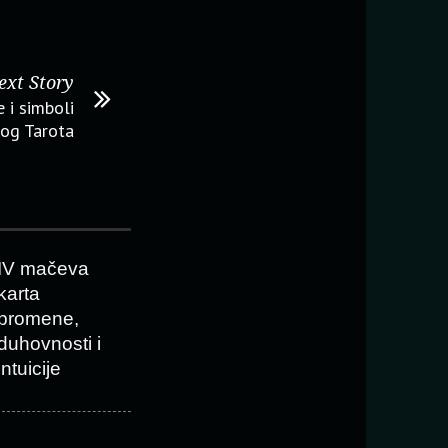
ext Story
 i simboli
nog Tarota
IV mačeva
karta
promene,
duhovnosti i
intuicije