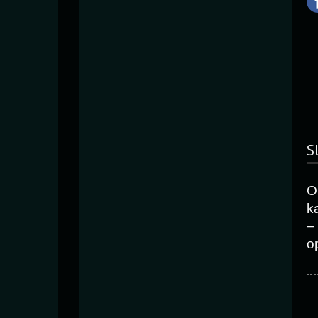
S
O
k
–
o