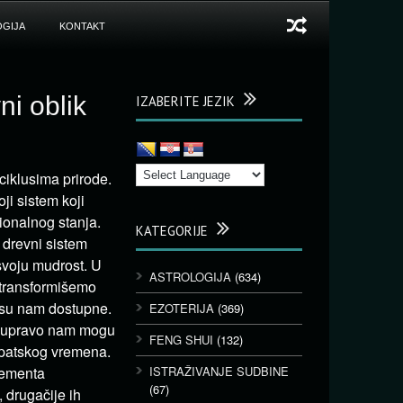
GIJA
KONTAKT
ni oblik
IZABERITE JEZIK
 ciklusima prirode.
ji sistem koji
ionalnog stanja.
KATEGORIJE
 drevni sistem
 svoju mudrost. U
ASTROLOGIJA
(634)
i transformišemo
e su nam dostupne.
EZOTERIJA
(369)
ne upravo nam mogu
FENG SHUI
(132)
gipatskog vremena.
elementa
ISTRAŽIVANJE SUDBINE
(67)
 drugačije ih