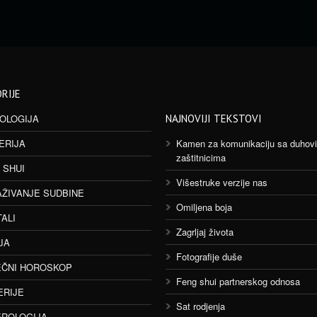
RIJE
OLOGIJA
NAJNOVIJI TEKSTOVI
ERIJA
Kamen za komunikaciju sa duhov
zaštitnicima
 SHUI
Višestruke verzije nas
AŽIVANJE SUDBINE
Omiljena boja
TALI
Zagrljaj života
JA
Fotografije duše
ČNI HOROSKOP
Feng shui partnerskog odnosa
ERIJE
Sat rodjenja
ROLOGIJA