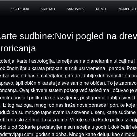
EZOTERIJA
KRISTALI
SANOVNIK
TAROT
NUMEROLO
arte sudbine:Novi pogled na drev
roricanja
oterija, karte i astrologija, temelje se na planetarnim uticajima i
običnom špilu karata protkani su ciklusi vremena i prirode. Posto
kriva više od naše materijalne prirode, dublje duhovnosti i emoc
pravo, špil običnih karata je sve samo ne običan. To je zapravo
oricanja. Ovaj skriveni sistem postoji već stolećima i očuvao je
emiru postoji prilika da se razvijemo, postignemo dublju svest 
. Iz tog razloga, mnogi od nas traže nove obrasce i poruke koj
dući da su mnoge tajne svemira skrivene u seni, karte sudbi
kriti ono što želimo da saznamo. Veruje se da karte potiču iz e
špilu od 52 karte predstavljene su nedelje u godini, dok četiri 
edstavljaju četiri godišnja doba. Mnoge karte deluju kao simboli,