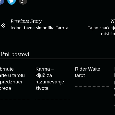
Previous Story
N
Jednostavna simbolika Tarota
Tajno značenje
mistič
lični postovi
brnute
Karma –
Rider Waite
arte u tarotu
ključ za
tarot
 predznaci
razumevanje
preza
života