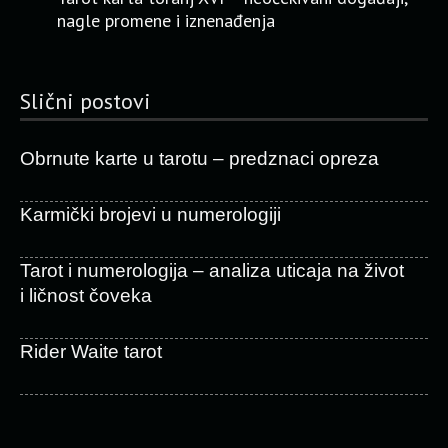
nagle promene i iznenađenja
Slični postovi
Obrnute karte u tarotu – predznaci opreza
Karmički brojevi u numerologiji
Tarot i numerologija – analiza uticaja na život
i ličnost čoveka
Rider Waite tarot