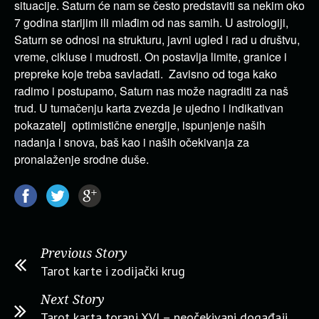
situacije. Saturn će nam se često predstaviti sa nekim oko
7 godina starijim ili mlađim od nas samih. U astrologiji,
Saturn se odnosi na strukturu, javni ugled i rad u društvu,
vreme, cikluse i mudrosti. On postavlja limite, granice i
prepreke koje treba savladati. Zavisno od toga kako
radimo i postupamo, Saturn nas može nagraditi za naš
trud. U tumačenju karta zvezda je ujedno i indikativan
pokazatelj optimistične energije, ispunjenje naših
nadanja i snova, baš kao i naših očekivanja za
pronalaženje srodne duše.
Previous Story
Tarot karte i zodijački krug
Next Story
Tarot karta toranj XVI – neočekivani događaji,