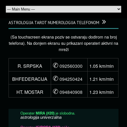
ASTROLOGIJA TAROT NUMEROLOGIJA TELEFONOM
(Sa touchscreen ekrana poziv se ostvaraju dodirom na broj
telefona). Na donjem ekranu su prikazani operateri aktivni na
mreži
✆
R. SRPSKA
092560300
1.05 km/min
✆
BHFEDERACIJA
094250424
1.21 km/min
✆
HT. MOSTAR
094840908
1.23 km/min