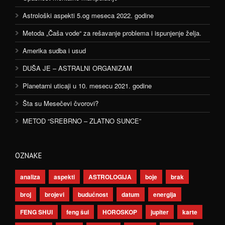
Astrološki aspekti 5.og meseca 2022. godine
Metoda „Čaša vode“ za rešavanje problema i ispunjenje želja.
Amerika sudba i usud
DUŠA JE – ASTRALNI ORGANIZAM
Planetarni uticaji u 10. mesecu 2021. godine
Šta su Mesečevi čvorovi?
METOD “SREBRNO – ZLATNO SUNCE”
OZNAKE
analiza
aspekti
ASTROLOGIJA
boje
brak
broj
brojevi
budućnost
datum
energija
FENG SHUI
feng šui
HOROSKOP
jupiter
karte