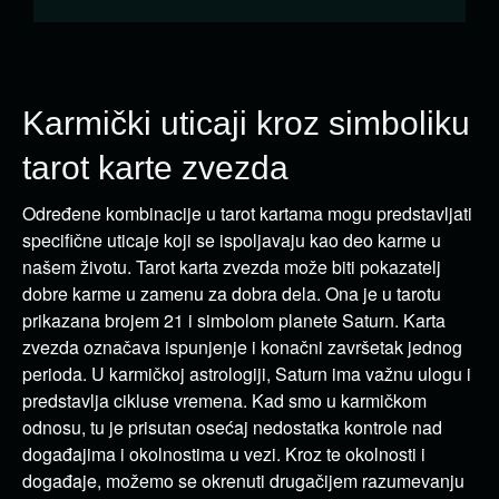
Karmički uticaji kroz simboliku
tarot karte zvezda
Određene kombinacije u tarot kartama mogu predstavljati
specifične uticaje koji se ispoljavaju kao deo karme u
našem životu. Tarot karta zvezda može biti pokazatelj
dobre karme u zamenu za dobra dela. Ona je u tarotu
prikazana brojem 21 i simbolom planete Saturn. Karta
zvezda označava ispunjenje i konačni završetak jednog
perioda. U karmičkoj astrologiji, Saturn ima važnu ulogu i
predstavlja cikluse vremena. Kad smo u karmičkom
odnosu, tu je prisutan osećaj nedostatka kontrole nad
događajima i okolnostima u vezi. Kroz te okolnosti i
događaje, možemo se okrenuti drugačijem razumevanju