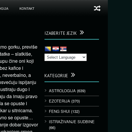
GIJA
KONTAKT
IZABERITE JEZIK
samo gorku, previše
atke – slatkiše,
upu čine oni koji
bez kafice i
e, neverbalno, a
KATEGORIJE
osvećuju ispijanju
ustiraju dugo i
ASTROLOGIJA
(639)
raju da imaju pravo
EZOTERIJA
(370)
a se opuste i
kar u sitnicama.
FENG SHUI
(132)
tavno se opuste…
ISTRAŽIVANJE SUDBINE
sanje dobar izgovor
(66)
ijuckanjem crnog