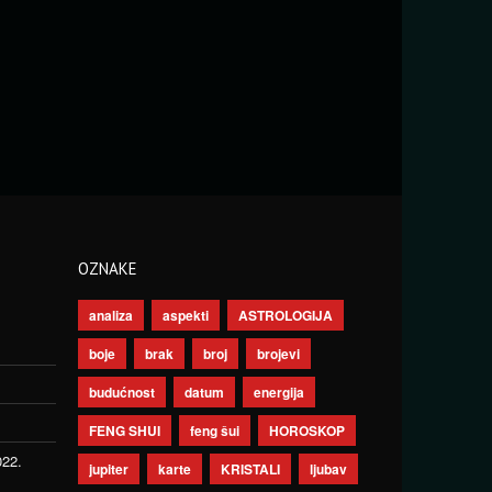
OZNAKE
analiza
aspekti
ASTROLOGIJA
boje
brak
broj
brojevi
budućnost
datum
energija
FENG SHUI
feng šui
HOROSKOP
022.
jupiter
karte
KRISTALI
ljubav