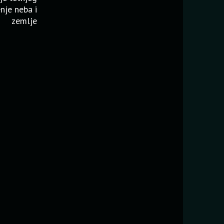
enje neba i
zemlje