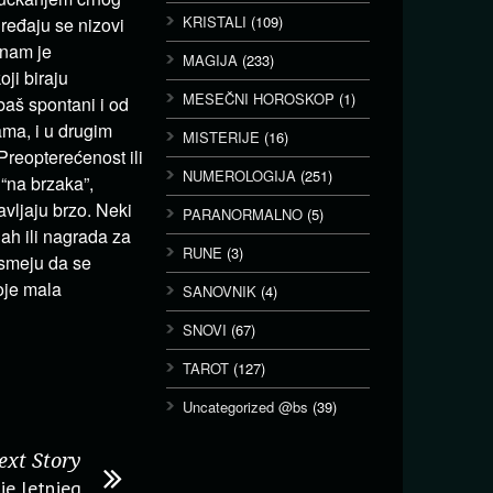
KRISTALI
(109)
ređaju se nizovi
 nam je
MAGIJA
(233)
oji biraju
MESEČNI HOROSKOP
(1)
baš spontani i od
ama, i u drugim
MISTERIJE
(16)
 Preopterećenost ili
NUMEROLOGIJA
(251)
 “na brzaka”,
vljaju brzo. Neki
PARANORMALNO
(5)
ah ili nagrada za
RUNE
(3)
 smeju da se
oje mala
SANOVNIK
(4)
SNOVI
(67)
TAROT
(127)
Uncategorized @bs
(39)
ext Story
je letnjeg