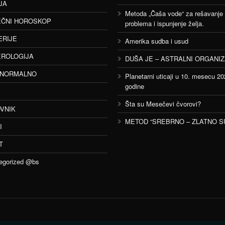
JA
Metoda „Čaša vode“ za rešavanje
ČNI HOROSKOP
problema i ispunjenje želja.
ERIJE
Amerika sudba i usud
ROLOGIJA
DUŠA JE – ASTRALNI ORGANI
ANORMALNO
Planetarni uticaji u 10. mesecu 20
godine
Šta su Mesečevi čvorovi?
VNIK
METOD “SREBRNO – ZLATNO S
I
T
egorized @bs