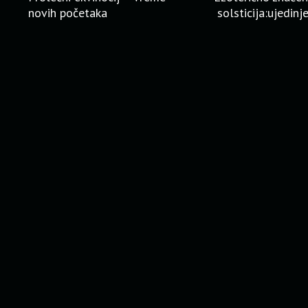
novih početaka
solsticija:ujedinj