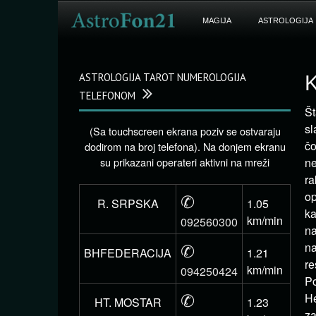
MAGIJA
ASTROLOGIJA
ASTROLOGIJA TAROT NUMEROLOGIJA
K
TELEFONOM
Št
sl
(Sa touchscreen ekrana poziv se ostvaraju
čo
dodirom na broj telefona). Na donjem ekranu
su prikazani operateri aktivni na mreži
ne
ra
✆
op
R. SRPSKA
1.05
ka
km/min
092560300
na
✆
na
BHFEDERACIJA
1.21
re
km/min
094250424
Po
✆
He
HT. MOSTAR
1.23
za