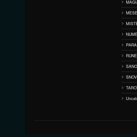
MAGI
MESE
MIST
NUME
PAR
RUNE
SANO
SNOV
TARO
Uncat