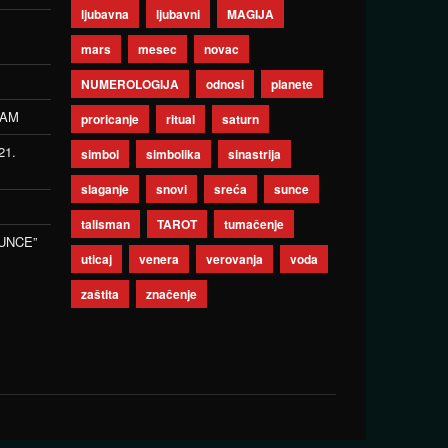
ljubavna
ljubavni
MAGIJA
mars
mesec
novac
NUMEROLOGIJA
odnosi
planete
ZAM
proricanje
ritual
saturn
21.
simbol
simbolika
sinastrija
slaganje
snovi
sreća
sunce
talisman
TAROT
tumačenje
UNCE”
uticaj
venera
verovanja
voda
zaštita
značenje