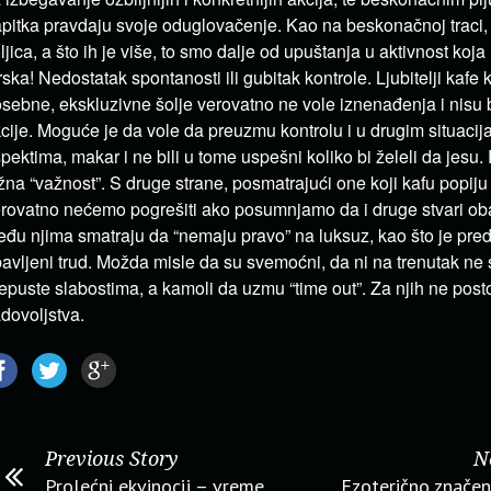
pitka pravdaju svoje oduglovačenje. Kao na beskonačnoj traci, 
ljica, a što ih je više, to smo dalje od upuštanja u aktivnost koja
ska! Nedostatak spontanosti ili gubitak kontrole. Ljubitelji kafe k
sebne, ekskluzivne šolje verovatno ne vole iznenađenja i nisu 
cije. Moguće je da vole da preuzmu kontrolu i u drugim situacij
pektima, makar i ne bili u tome uspešni koliko bi želeli da jesu.
žna “važnost”. S druge strane, posmatrajući one koji kafu popiju
rovatno nećemo pogrešiti ako posumnjamo da i druge stvari oba
đu njima smatraju da “nemaju pravo” na luksuz, kao što je pred
avljeni trud. Možda misle da su svemoćni, da ni na trenutak ne
epuste slabostima, a kamoli da uzmu “time out”. Za njih ne post
dovoljstva.
Previous Story
N
Prolećni ekvinocij – vreme
Ezoterično značen