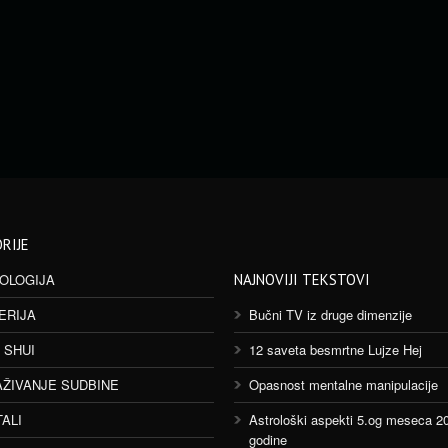
RIJE
OLOGIJA
NAJNOVIJI TEKSTOVI
ERIJA
Bučni TV iz druge dimenzije
 SHUI
12 saveta besmrtne Lujze Hej
AŽIVANJE SUDBINE
Opasnost mentalne manipulacije
TALI
Astrološki aspekti 5.og meseca 2
godine