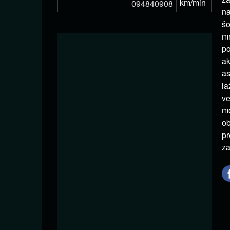
km/min
094840908
na
šo
mr
po
ak
as
la
ve
me
ob
pr
za