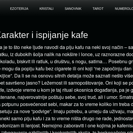
EZOTERIJA
KRISTALI
SANOVNIK
TAROT
NUMEROLO
arakter i ispijanje kafe
a je to što neke ljude navodi da piju kafu na neki svoj način – 
atku, iz dubokih šolja nalik na nokšire i lonce, uz raznorazne dod
koladu, biskvit ili ratluk, u društvu, s nogu, satima… Posebnu gr
 mogu da popiju kafu bez cigarete ili oni koji “ne započinju dan 
kijice”. Da li se na osnovu sitnih detalja može saznati nešto viš
et savršeno jasno? Ležernost ili samopoštovanje. Oni koji se p
fe, izdvoje vreme u kom je taj ritual okosnica događanja, pa je g
tenane, najverovatnije poštuju sebe, svoj trud, ali i umor. Smat
 potpunu posvećenost sebi, makar za to vreme koliko im treba d
setuju za nove “podvige”. Imaju potrebu, a umeju da uživaju, ma
neki samo piju kafu i za to vreme ništa drugo ne rade, jednos
donizam ili lenjost. Nemojmo zaboraviti i one kojima je kafeni
 izbegavanje ozbiljnijih i konkretnijih akcija, te beskonačnim p