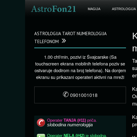
MAGIJA
ASTROLOGIJA
ASTROLOGIJA TAROT NUMEROLOGIJA
K
TELEFONOM
m
1.00 chf/min, pozivi iz Švajcarske (Sa
Ta
touchscreen ekrana mobilnih telefona poziv se
su
ostvaruje dodirom na broj telefona). Na donjem
en
ekranu su prikazani operateri aktivni na mreži
Ka
✆
0901001018
Ov
ma
Ka
pr