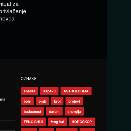
ritual za
privlačenje
novca
OZNAKE
analiza
aspekti
ASTROLOGIJA
ima
boje
brak
broj
brojevi
budućnost
datum
energija
FENG SHUI
feng šui
HOROSKOP