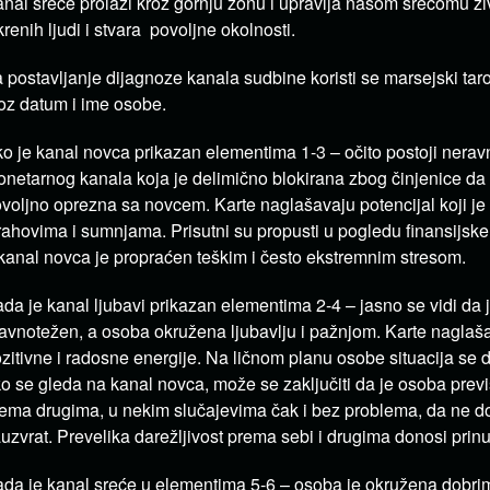
nal sreće prolazi kroz gornju zonu i upravlja našom srećomu ži
krenih ljudi i stvara povoljne okolnosti.
 postavljanje dijagnoze kanala sudbine koristi se marsejski taro
oz datum i ime osobe.
o je kanal novca prikazan elementima 1-3 – očito postoji nerav
netarnog kanala koja je delimično blokirana zbog činjenice da
voljno oprezna sa novcem. Karte naglašavaju potencijal koji je
rahovima i sumnjama. Prisutni su propusti u pogledu finansijske s
kanal novca je propraćen teškim i često ekstremnim stresom.
da je kanal ljubavi prikazan elementima 2-4 – jasno se vidi da 
avnotežen, a osoba okružena ljubavlju i pažnjom. Karte naglaš
zitivne i radosne energije. Na ličnom planu osobe situacija se d
o se gleda na kanal novca, može se zaključiti da je osoba prev
ema drugima, u nekim slučajevima čak i bez problema, da ne do
uzvrat. Prevelika darežljivost prema sebi i drugima donosi prin
da je kanal sreće u elementima 5-6 – osoba je okružena dobrim