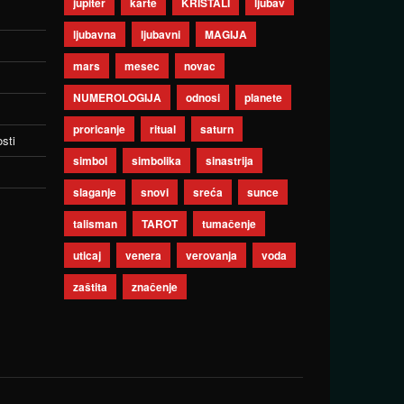
jupiter
karte
KRISTALI
ljubav
ljubavna
ljubavni
MAGIJA
mars
mesec
novac
NUMEROLOGIJA
odnosi
planete
proricanje
ritual
saturn
sti
simbol
simbolika
sinastrija
slaganje
snovi
sreća
sunce
talisman
TAROT
tumačenje
uticaj
venera
verovanja
voda
zaštita
značenje