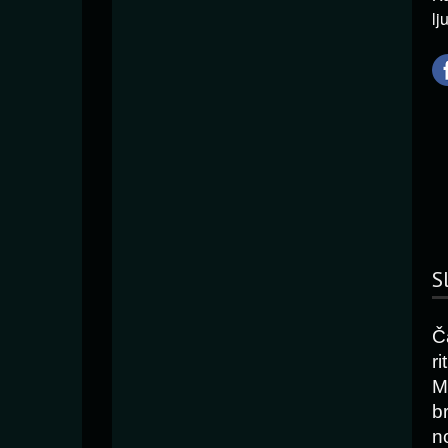
lj
S
Č
r
M
b
n