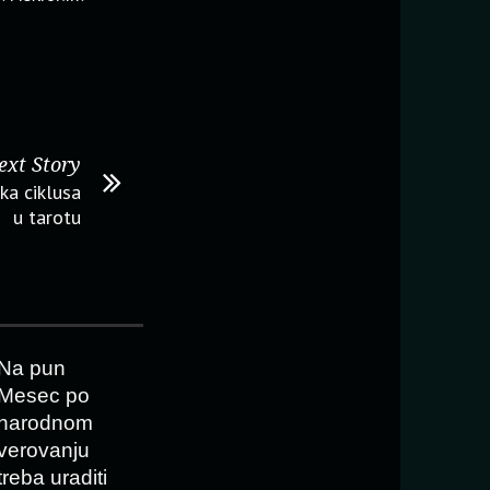
ext Story
ika ciklusa
u tarotu
Na pun
Mesec po
narodnom
verovanju
treba uraditi