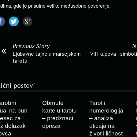
udima, gde je prisutno veliko međusobno poverenje.
Previous Story
N
Ljubavne tajne u marsejskom
VIII kupova i simbol
tarotu
lični postovi
arobni
Obrnute
Tarot i
itual na pun
karte u tarotu
numerologija
esec za
– predznaci
– analiza
rz dolazak
opreza
uticaja na
ovca
život i ličnost