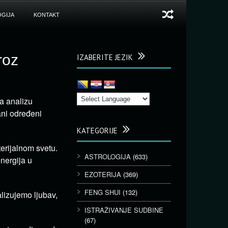
GIJA
KONTAKT
roz
IZABERITE JEZIK
za analizu
ani određeni
KATEGORIJE
erijalnom svetu.
ASTROLOGIJA
(633)
energija u
EZOTERIJA
(369)
FENG SHUI
(132)
alizujemo ljubav,
ISTRAŽIVANJE SUDBINE
(67)