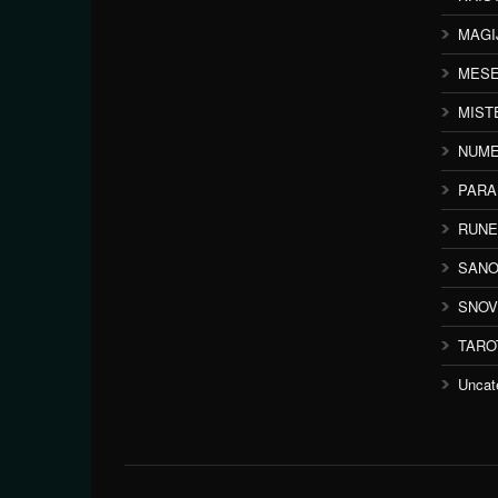
MAGI
MESE
MIST
NUME
PAR
RUNE
SANO
SNOV
TARO
Uncat