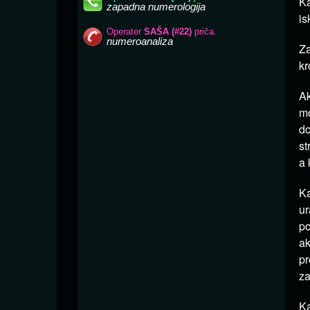
Ka
is
Za
kr
Ak
mo
do
st
a 
Ka
ur
po
ak
pr
za
Ka