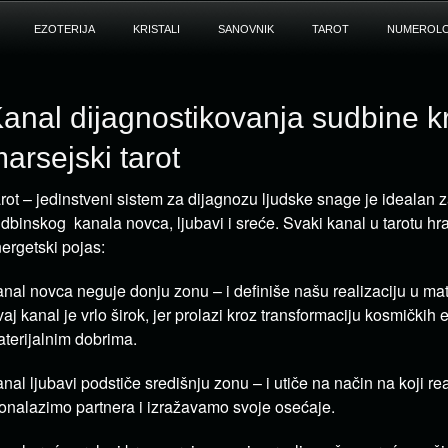
EZOTERIJA
KRISTALI
SANOVNIK
TAROT
NUMEROLO
anal dijagnostikovanja sudbine k
arsejski tarot
rot – jedinstveni sistem za dijagnozu ljudske snage je idealan 
dbinskog kanala novca, ljubavi i sreće. Svaki kanal u tarotu hr
ergetski pojas:
nal novca neguje donju zonu – i definiše našu realizaciju u mat
aj kanal je vrlo širok, jer prolazi kroz transformaciju kosmičkih 
terijalnim dobrima.
nal ljubavi podstiče središnju zonu – i utiče na način na koji re
onalazimo partnera i izražavamo svoje osećaje.