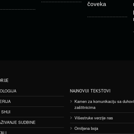
čoveka
RIJE
OLOGIJA
NAJNOVIJI TEKSTOVI
ERIJA
Kamen za komunikaciju sa duhov
zaštitnicima
 SHUI
Višestruke verzije nas
AŽIVANJE SUDBINE
Omiljena boja
TALI