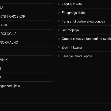
Zagrljaj života
JA
Fotografije duše
ČNI HOROSKOP
Feng shui partnerskog odnosa
ERIJE
Sat rodjenja
ROLOGIJA
Grupno iskustvo fantastične svetlo
ANORMALNO
Zločin i kazna
Jačanje izvora lepote
VNIK
I
T
egorized @sw