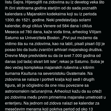
listu Sajns. Hijeroglifi na zidovima su iz devetog veka što
ih čini stotinama godina starijim od do sada poznatih
kalendara u Majanskim kodeksima koji su iz perioda
1300. do 1521. godine. Neki predstavljaju solarni
kalendar, drugi ciklus Venere od 584 dana i ciklus
Meseca od 780 dana, kaže vođa tima, arheolog Vilijam
Saturno sa Univerziteta Boston. „Prvi put možemo da
vidimo šta su na zidovima, kao na tabli, pisali pisari čiji je
posao bio da budu zvanični arhivari majanskog društva.
Drevne Maje predvidele su da će svet 7.000 godina od
danas (od tada) stvari biti iste“, rekao je Saturno. Soba je
deo većeg kompleksa majanskih ruševina u kišnim
šumama Ksultuna na severoistoku Gvatemale. Na
zidovima se nalaze i portreti kralja koji sedi i drugih
figura, ali je očigledno da one nisu povezane sa
astronomskim računanjima. Arheolozi kažu da su crteži
po zidovima među prvim primerima majanske umetnosti u
enterijeru. Na jednom od zidova nalazi se kalendar za
mesečevim menama koji pokriva period od oko 13