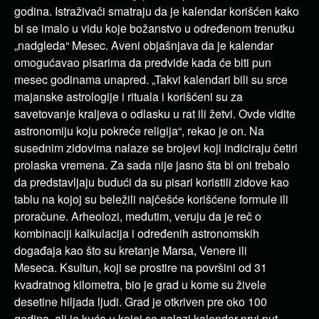
godina. Istraživači smatraju da je kalendar korišćen kako
bi se imalo u vidu koje božanstvo u određenom trenutku
„nadgleda“ Mesec. Aveni objašnjava da je kalendar
omogućavao pisarima da predvide kada će biti pun
mesec godinama unapred. „Takvi kalendari bili su srce
majanske astrologije i rituala i korišćeni su za
savetovanje kraljeva o odlasku u rat ili žetvi. Ovde vidite
astronomiju koju pokreće religija“, rekao je on. Na
susednim zidovima nalaze se brojevi koji indiciraju četiri
prolaska vremena. Za sada nije jasno šta bi oni trebalo
da predstavljaju budući da su pisari koristili zidove kao
tablu na kojoj su beležili najčešće korišćene formule ili
proračune. Arheolozi, međutim, veruju da je reč o
kombinaciji kalkulacija i određenih astronomskih
događaja kao što su kretanje Marsa, Venere ili
Meseca. Ksultun, koji se prostire na površini od 31
kvadratnog kilometra, bio je grad u kome su živele
desetine hiljada ljudi. Grad je otkriven pre oko 100
godina, ali je kuća u kojoj se nalazi kalendar prvi put