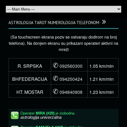
ASTROLOGIJA TAROT NUMEROLOGIJA TELEFONOM
(Sa touchscreen ekrana poziv se ostvaraju dodirom na broj
telefona). Na donjem ekranu su prikazani operateri aktivni na
mreži
✆
R. SRPSKA
092560300
1.05 km/min
✆
BHFEDERACIJA
094250424
1.21 km/min
✆
HT. MOSTAR
094840908
1.23 km/min