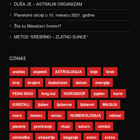
DUŠA JE – ASTRALNI ORGANIZAM
Planetarni uticaji u 10. mesecu 2021. godine
Šta su Mesečevi čvorovi?
METOD “SREBRNO – ZLATNO SUNCE”
OZNAKE
analiza
aspekti
ASTROLOGIJA
boje
brak
broj
brojevi
budućnost
datum
energija
FENG SHUI
feng šui
HOROSKOP
jupiter
karte
KRISTALI
ljubav
ljubavna
ljubavni
MAGIJA
mars
mesec
novac
NUMEROLOGIJA
odnosi
planete
proricanje
ritual
saturn
simbol
simbolika
sinastrija
slaganje
snovi
sreća