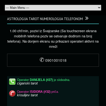
ASTROLOGIJA TAROT NUMEROLOGIJA TELEFONOM
1.00 chf/min, pozivi iz Švajcarske (Sa touchscreen ekrana
mobilnih telefona poziv se ostvaruje dodirom na broj
telefona). Na donjem ekranu su prikazani operateri aktivni na
mreži
✆
0901001018