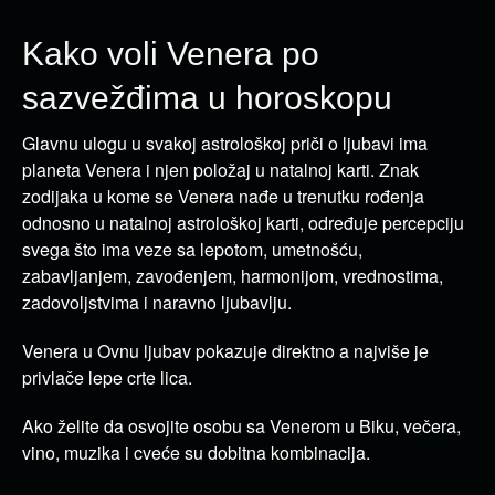
Kako voli Venera po
sazvežđima u horoskopu
Glavnu ulogu u svakoj astrološkoj priči o ljubavi ima
planeta Venera i njen položaj u natalnoj karti. Znak
zodijaka u kome se Venera nađe u trenutku rođenja
odnosno u natalnoj astrološkoj karti, određuje percepciju
svega što ima veze sa lepotom, umetnošću,
zabavljanjem, zavođenjem, harmonijom, vrednostima,
zadovoljstvima i naravno ljubavlju.
Venera u Ovnu ljubav pokazuje direktno a najviše je
privlače lepe crte lica.
Ako želite da osvojite osobu sa Venerom u Biku, večera,
vino, muzika i cveće su dobitna kombinacija.