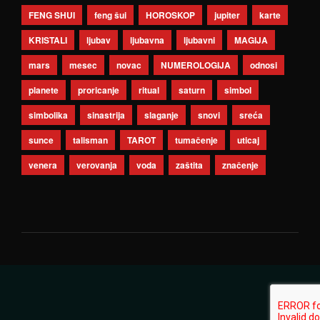
FENG SHUI
feng šui
HOROSKOP
jupiter
karte
KRISTALI
ljubav
ljubavna
ljubavni
MAGIJA
mars
mesec
novac
NUMEROLOGIJA
odnosi
planete
proricanje
ritual
saturn
simbol
simbolika
sinastrija
slaganje
snovi
sreća
sunce
talisman
TAROT
tumačenje
uticaj
venera
verovanja
voda
zaštita
značenje