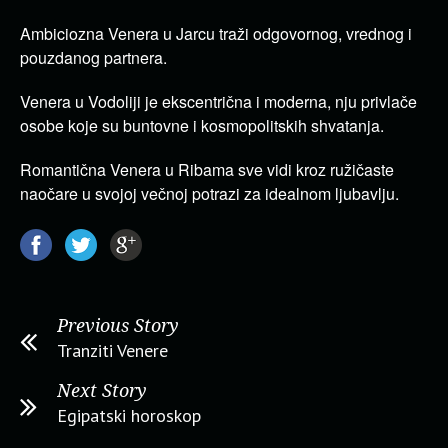
Ambiciozna Venera u Jarcu traži odgovornog, vrednog i
pouzdanog partnera.
Venera u Vodoliji je ekscentrična i moderna, nju privlače
osobe koje su buntovne i kosmopolitskih shvatanja.
Romantična Venera u Ribama sve vidi kroz ružičaste
naočare u svojoj večnoj potrazi za idealnom ljubavlju.
Previous Story
Tranziti Venere
Next Story
Egipatski horoskop