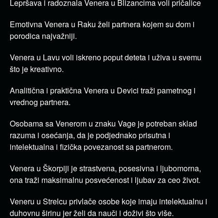
Lepršava i radoznala Venera u Blizancima voli pričalice
Emotivna Venera u Raku želi partnera kojem su dom i
porodica najvažniji.
Venera u Lavu voli iskreno poput deteta i uživa u svemu
što je kreativno.
Analitična i praktična Venera u Devici traži pametnog i
vrednog partnera.
Osobama sa Venerom u znaku Vage je potreban sklad
razuma i osećanja, da je podjednako prisutna i
intelektualna i fizička povezanost sa partnerom.
Venera u Škorpiji je strastvena, posesivna i ljubomorna,
ona traži maksimalnu posvećenost i ljubav za ceo život.
Veneru u Strelcu privlače osobe koje imaju intelektualnu i
duhovnu širinu jer želi da nauči i doživi što više.