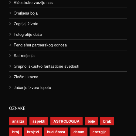
Višestruke verzije nas
Omiljena boja
Zagrljaj života
Fotografije duše
Feng shui partnerskog odnosa
Sat rodjenja
Grupno iskustvo fantastične svetlosti
Zločin i kazna
Jačanje izvora lepote
OZNAKE
analiza
aspekti
ASTROLOGIJA
boje
brak
broj
brojevi
budućnost
datum
energija