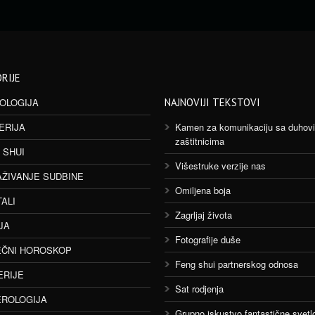
RIJE
OLOGIJA
NAJNOVIJI TEKSTOVI
ERIJA
Kamen za komunikaciju sa duhov
zaštitnicima
 SHUI
Višestruke verzije nas
AŽIVANJE SUDBINE
Omiljena boja
TALI
Zagrljaj života
JA
Fotografije duše
ČNI HOROSKOP
Feng shui partnerskog odnosa
ERIJE
Sat rodjenja
ROLOGIJA
Grupno iskustvo fantastične svetlo