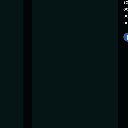
so
od
po
on