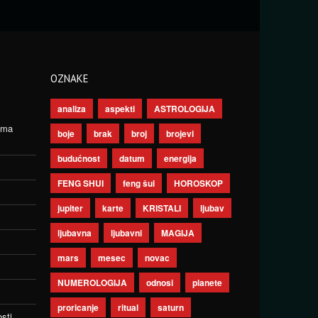
OZNAKE
analiza
aspekti
ASTROLOGIJA
ima
boje
brak
broj
brojevi
budućnost
datum
energija
FENG SHUI
feng šui
HOROSKOP
jupiter
karte
KRISTALI
ljubav
ljubavna
ljubavni
MAGIJA
mars
mesec
novac
NUMEROLOGIJA
odnosi
planete
proricanje
ritual
saturn
sti