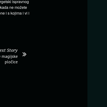
ergetski ispravnog
nikada ne možete
e i s kojima i vi i
ext Story
e magijske
pločice