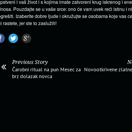
pstveni i vaš život i s kojima imate zatvoreni krug iskrenog i en
nosa. Pouzdajte se u vaše srce: ono će vam uvek reći istinu i 
grešiti. Izaberite dobre ljude i okružujte se osobama koje vas cen
i rastete, jer ste to zaslužili!
Previous Story
N
Čarobni ritual na pun Mesec za
Novootkrivene zlatn
brz dolazak novca