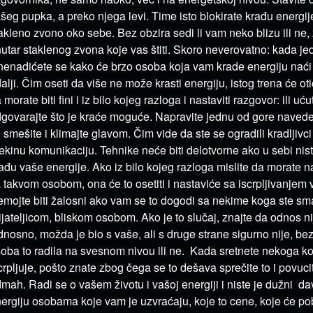
šeg pupka, a preko njega levi. Time isto blokirate krađu energije
akleno zvono oko sebe. Bez obzira sedi li vam neko blizu ili ne,
utar staklenog zvona koje vas štiti. Skoro neverovatno: kada je
nenadićete se kako će brzo osoba koja vam krade energiju naći
alji. Čim oseti da više ne može krasti energiju, istog trena će oti
 morate biti fini i iz bilo kojeg razloga i nastaviti razgovor: ili uću
govarajte što je kraće moguće. Napravite jednu od gore navede
 smešite i klimajte glavom. Čim vide da ste se ogradili kradljiv
ekinu komunikaciju. Tehnike neće biti delotvorne ako u sebi niste
ađu vaše energije. Ako iz bilo kojeg razloga mislite da morate n
 takvom osobom, ona će to osetiti i nastaviće sa iscrpljivanjem 
mojte biti žalosni ako vam se to dogodi sa nekime koga ste smatr
ijateljicom, bliskom osobom. Ako je to slučaj, znajte da odnos ni
nosno, možda je bio s vaše, ali s druge strane sigurno nije, bez 
oba to radila na svesnom nivou ili ne. Kada sretnete nekoga ko
crpljuje, pošto znate zbog čega se to dešava sprečite to i povuci
mah. Radi se o vašem životu i vašoj energiji i niste je dužni da
ergiju osobama koje vam je uzvraćaju, koje to cene, koje će pob