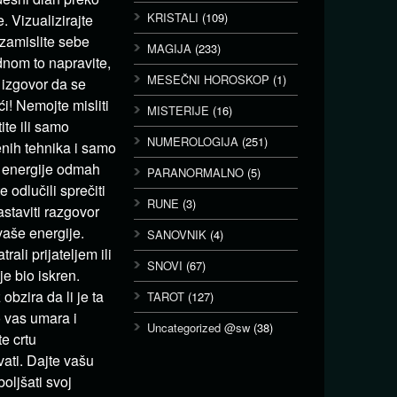
KRISTALI
(109)
. Vizualizirajte
 zamislite sebe
MAGIJA
(233)
dnom to napravite,
MESEČNI HOROSKOP
(1)
 izgovor da se
ći! Nemojte misliti
MISTERIJE
(16)
tite ili samo
NUMEROLOGIJA
(251)
nih tehnika i samo
ci energije odmah
PARANORMALNO
(5)
 odlučili sprečiti
RUNE
(3)
astaviti razgovor
vaše energije.
SANOVNIK
(4)
ali prijateljem ili
SNOVI
(67)
je bio iskren.
obzira da li je ta
TAROT
(127)
 vas umara i
Uncategorized @sw
(38)
te crtu
vati. Dajte vašu
oljšati svoj