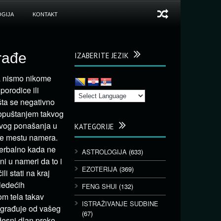
GIJA
KONTAKT
rađe
IZABERITE JEZIK
 da nismo nikome
porodice ili
šta se negativno
. Dopuštanjem takvog
svog ponašanja u
KATEGORIJE
je mestu namera.
verbalno kada ne
ASTROLOGIJA
(633)
ni u nameri da to i
EZOTERIJA
(369)
i stati na kraj
sledećih
FENG SHUI
(132)
rom tela takav
ISTRAŽIVANJE SUDBINE
ograđuje od vašeg
(67)
desni dlan preko