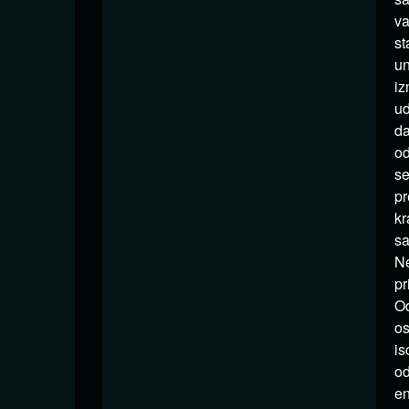
va
st
un
iz
ud
da
od
se
pr
kr
sa
Ne
pr
Od
os
is
od
en