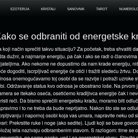
EZOTERIJA
KRISTALI
SANOVNIK
TAROT
NUMEROLO
ako se odbraniti od energetske k
 koji način sprečiti takvu situaciju? Za početak, treba shvatiti
šta dužni, a najmanje energiju, pa čak i ako se radi o članovima 
ijateljima. Ako nekome ne dopustimo da nam krade energiju, ni
će dogoditi, iscrpljivač energije će otići i tražiti sledeću žrtvu
nosa onemogućavamo toj osobi da se razvije i potraži uzroke 
bi. Održavanje status kvo odnosa je obostrano loše. Na prvom 
mera se itekako oseća, osetićemo kradljivca energije čak i ne
risti reči. Da bismo sprečili energetsku krađu, moramo biti odluč
pravimo i to ne treba da bude neprijatno. Nakon što ste se odlučil
crpljivanju i napornoj osobi koja vas umara, napravite neku od 
vari: Prekrstite ruke i noge (ako sedite). Ljudi koji se bave govo
ložaj tela nazivaju odbrambenim stavom. S razlogom: time se 
govornika, ne samo naoko, već i na energetskoj nivou. Stavite 