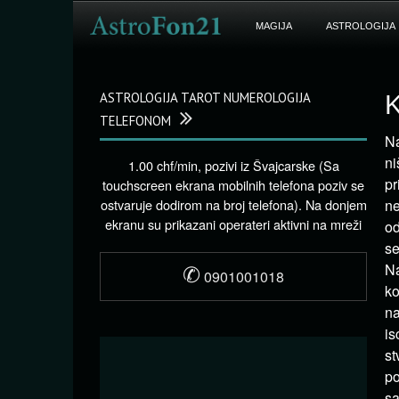
MAGIJA
ASTROLOGIJA
ASTROLOGIJA TAROT NUMEROLOGIJA
K
TELEFONOM
Na
ni
1.00 chf/min, pozivi iz Švajcarske (Sa
pr
touchscreen ekrana mobilnih telefona poziv se
ostvaruje dodirom na broj telefona). Na donjem
ne
ekranu su prikazani operateri aktivni na mreži
od
se
✆
Na
0901001018
ko
na
is
st
po
sa