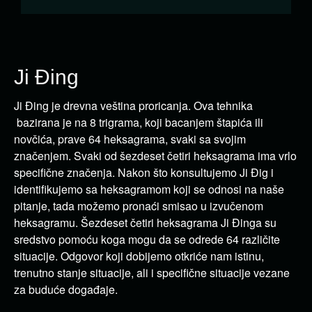
Ji Đing
Ji Đing je drevna veština proricanja. Ova tehnika
bazirana je na 8 trigrama, koji bacanjem štapića ili
novčića, prave 64 heksagrama, svaki sa svojim
značenjem. Svaki od šezdeset četiri heksagrama ima vrlo
specifične značenja. Nakon što konsultujemo Ji Đig i
identifikujemo sa heksagramom koji se odnosi na naše
pitanje, tada možemo pronaći smisao u izvučenom
heksagramu. Šezdeset četiri heksagrama Ji Đinga su
sredstvo pomoću koga mogu da se odrede 64 različite
situacije. Odgovor koji dobijemo otkriće nam istinu,
trenutno stanje situacije, ali i specifične situacije vezane
za buduće događaje.