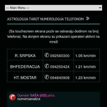
ASTROLOGIJA TAROT NUMEROLOGIJA TELEFONOM
(Sa touchscreen ekrana poziv se ostvaraju dodirom na broj
telefona). Na donjem ekranu su prikazani operateri aktivni na
mreži
✆
R. SRPSKA
092560300
1.05 km/min
✆
BHFEDERACIJA
094250424
1.21 km/min
✆
HT. MOSTAR
094840908
1.23 km/min