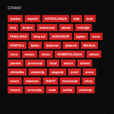
OZNAKE
analiza
aspekti
ASTROLOGIJA
boje
brak
broj
brojevi
budućnost
datum
energija
FENG SHUI
feng šui
HOROSKOP
jupiter
karte
KRISTALI
ljubav
ljubavna
ljubavni
MAGIJA
mars
mesec
novac
NUMEROLOGIJA
odnosi
planete
proricanje
ritual
saturn
simbol
simbolika
sinastrija
slaganje
snovi
sreća
sunce
talisman
TAROT
tumačenje
uticaj
venera
verovanja
voda
zaštita
značenje