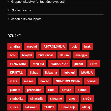
Grupno iskustvo fantastične svetlosti
Zločin i kazna
Jačanje izvora lepote
OZNAKE
analiza
aspekti
ASTROLOGIJA
boje
brak
broj
brojevi
budućnost
datum
energija
FENG SHUI
feng šui
HOROSKOP
jupiter
karte
KRISTALI
ljubav
ljubavna
ljubavni
MAGIJA
mars
mesec
novac
NUMEROLOGIJA
odnosi
planete
proricanje
ritual
saturn
simbol
simbolika
sinastrija
slaganje
snovi
sreća
sunce
talisman
TAROT
tumačenje
uticaj