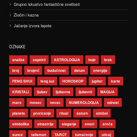
Grupno iskustvo fantastične svetlosti
Zločin i kazna
Jačanje izvora lepote
OZNAKE
analiza
aspekti
ASTROLOGIJA
boje
brak
broj
brojevi
budućnost
datum
energija
FENG SHUI
feng šui
HOROSKOP
jupiter
karte
KRISTALI
ljubav
ljubavna
ljubavni
MAGIJA
mars
mesec
novac
NUMEROLOGIJA
odnosi
planete
proricanje
ritual
saturn
simbol
simbolika
sinastrija
slaganje
snovi
sreća
sunce
talisman
TAROT
tumačenje
uticaj