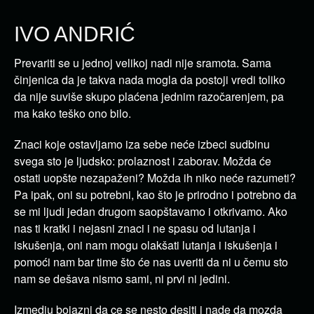
IVO ANDRIĆ
Prevariti se u jednoj velikoj nadi nije sramota. Sama
činjenica da je takva nada mogla da postoji vredi toliko
da nije suviše skupo plaćena jednim razočarenjem, pa
ma kako teško ono bilo.
Znaci koje ostavljamo iza sebe neće izbeci sudbinu
svega sto je ljudsko: prolaznost i zaborav. Možda će
ostati uopšte nezapaženi? Možda ih niko neće razumeti?
Pa ipak, oni su potrebni, kao što je prirodno i potrebno da
se mi ljudi jedan drugom saopštavamo i otkrivamo. Ako
nas ti kratki i nejasni znaci i ne spasu od lutanja i
iskušenja, oni nam mogu olakšati lutanja i iskušenja i
pomoći nam bar time što će nas uveriti da ni u čemu sto
nam se dešava nismo sami, ni prvi ni jedini.
Izmedju bojazni da ce se nesto desiti i nade da mozda