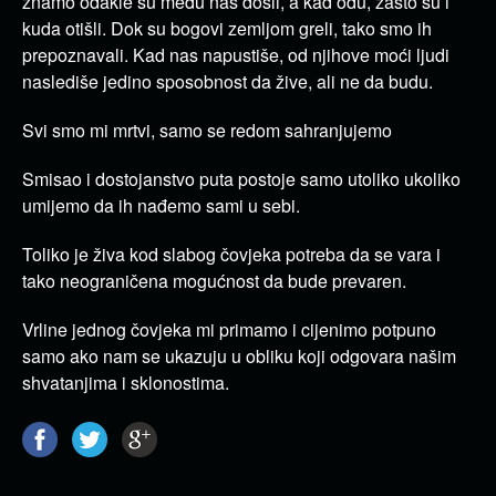
znamo odakle su među nas došli, a kad odu, zašto su i
kuda otišli. Dok su bogovi zemljom greli, tako smo ih
prepoznavali. Kad nas napustiše, od njihove moći ljudi
naslediše jedino sposobnost da žive, ali ne da budu.
Svi smo mi mrtvi, samo se redom sahranjujemo
Smisao i dostojanstvo puta postoje samo utoliko ukoliko
umijemo da ih nađemo sami u sebi.
Toliko je živa kod slabog čovjeka potreba da se vara i
tako neograničena mogućnost da bude prevaren.
Vrline jednog čovjeka mi primamo i cijenimo potpuno
samo ako nam se ukazuju u obliku koji odgovara našim
shvatanjima i sklonostima.