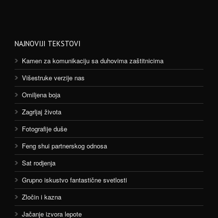
NAJNOVIJI TEKSTOVI
Kamen za komunikaciju sa duhovima zaštitnicima
Višestruke verzije nas
Omiljena boja
Zagrljaj života
Fotografije duše
Feng shui partnerskog odnosa
Sat rodjenja
Grupno iskustvo fantastične svetlosti
Zločin i kazna
Jačanje izvora lepote