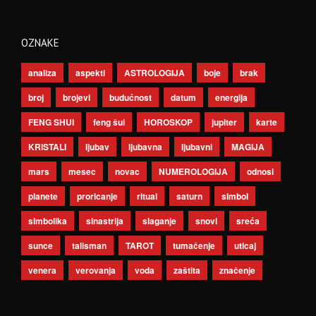
OZNAKE
analiza
aspekti
ASTROLOGIJA
boje
brak
broj
brojevi
budućnost
datum
energija
FENG SHUI
feng šui
HOROSKOP
jupiter
karte
KRISTALI
ljubav
ljubavna
ljubavni
MAGIJA
mars
mesec
novac
NUMEROLOGIJA
odnosi
planete
proricanje
ritual
saturn
simbol
simbolika
sinastrija
slaganje
snovi
sreća
sunce
talisman
TAROT
tumačenje
uticaj
venera
verovanja
voda
zaštita
značenje