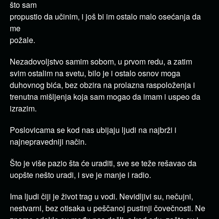
što sam
propustio da učinim, i još bi im ostalo malo osećanja da
me
požale.
Nezadovoljstvo samim sobom, u prvom redu, a zatim
svim ostalim na svetu, bilo je i ostalo osnov moga
duhovnog bića, bez obzira na prolazna raspoloženja i
trenutna mišljenja koja sam mogao da imam i uspeo da
izrazim.
Poslovicama se kod nas ubijaju ljudi na najbrži i
najnepravedniji način.
Što je više pazio šta će uraditi, sve se teže rešavao da
uopšte nešto uradi, i sve je manje i radio.
Ima ljudi čiji je život trag u vodi. Nevidljivi su, nečujni,
nestvarni, bez otisaka u peščanoj pustinji čovečnosti. Ne