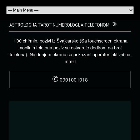
ASTROLOGIJA TAROT NUMEROLOGIJA TELEFONOM
1.00 chf/min, pozivi iz Švajcarske (Sa touchscreen ekrana
mobilnih telefona poziv se ostvaruje dodirom na broj
telefona). Na donjem ekranu su prikazani operateri aktivni na
mreži
✆
0901001018