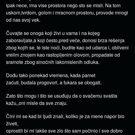
ipak nece, ima vise prostora nego sto se misli. Na tom
uskom,tvrdom, golom i mracnom prostoru, provode mnogi
od nas svoj vek.
Čuvajte se onoga koji živi u vama i na kojeg
zaboravljate,a koji često,pred veče, donosi brza rešenja
zbog kojih se, te iste noći, budite kao od udarca i, obliveni
vrelim znojem kao rastopljenim olovom, propadate od
sramote zbog sinoćnih lakomislenih odluka.
Dođu tako ponekad vremena, kada pamet
zaćuti, budala progovori, a fukara se obogati.
Zato što mogu i što se usuđuju da o svačemu svašta
kažu,,oni misle da sve znaju.
Čini mi se kad bi ljudi znali, koliko je za mene napor bio
živeti,
oprostili bi mi lakše sve zlo što sam počinio i sve dobro