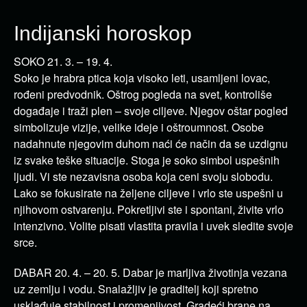
Indijanski horoskop
SOKO 21. 3. – 19. 4.
Soko je hrabra ptica koja visoko leti, usamljeni lovac,
rođeni predvodnik. Oštrog pogleda na svet, kontroliše
događaje i traži plen – svoje ciljeve. Njegov oštar pogled
simbolizuje vizije, velike ideje i oštroumnost. Osobe
nadahnute njegovim duhom naći će način da se uzdignu
iz svake teške situacije. Stoga je soko simbol uspešnih
ljudi. Vi ste nezavisna osoba koja ceni svoju slobodu.
Lako se fokusirate na željene ciljeve i vrlo ste uspešni u
njihovom ostvarenju. Pokretljivi ste i spontani, živite vrlo
intenzivno. Volite pisati vlastita pravila i uvek sledite svoje
srce.
DABAR 20. 4. – 20. 5. Dabar je marljiva životinja vezana
uz zemlju i vodu. Snalažljiv je graditelj koji spretno
usklađuje stabilnost i promenjivost. Gradeći brane na