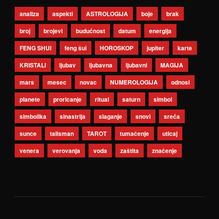
analiza
aspekti
ASTROLOGIJA
boje
brak
broj
brojevi
budućnost
datum
energija
FENG SHUI
feng šui
HOROSKOP
jupiter
karte
KRISTALI
ljubav
ljubavna
ljubavni
MAGIJA
mars
mesec
novac
NUMEROLOGIJA
odnosi
planete
proricanje
ritual
saturn
simbol
simbolika
sinastrija
slaganje
snovi
sreća
sunce
talisman
TAROT
tumačenje
uticaj
venera
verovanja
voda
zaštita
značenje