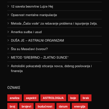
12 saveta besmrtne Lujze Hej
Opasnost mentalne manipulacije
Metoda „Čaša vode“ za rešavanje problema i ispunjenje želja.
Amerika sudba i usud
DUŠA JE – ASTRALNI ORGANIZAM
Šta su Mesečevi čvorovi?
METOD “SREBRNO – ZLATNO SUNCE”
Astrološki pokazatelji sticanja novca, dobrog poslovanja i
finansija
OZNAKE
analiza
aspekti
ASTROLOGIJA
boje
brak
broj
brojevi
budućnost
datum
energija