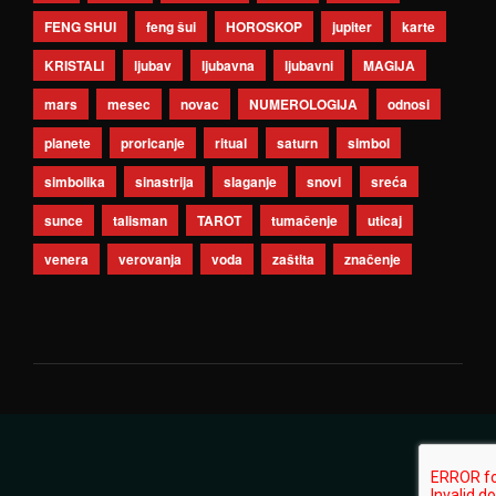
FENG SHUI
feng šui
HOROSKOP
jupiter
karte
KRISTALI
ljubav
ljubavna
ljubavni
MAGIJA
mars
mesec
novac
NUMEROLOGIJA
odnosi
planete
proricanje
ritual
saturn
simbol
simbolika
sinastrija
slaganje
snovi
sreća
sunce
talisman
TAROT
tumačenje
uticaj
venera
verovanja
voda
zaštita
značenje