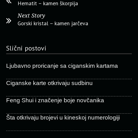
Hematit – kamen škorpija
Next Story
Gorski kristal – kamen jarčeva
Slični postovi
Ljubavno proricanje sa ciganskim kartama
Ciganske karte otkrivaju sudbinu
Feng Shui i značenje boje novčanika
Šta otkrivaju brojevi u kineskoj numerologiji