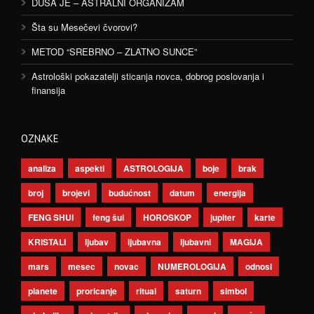
DUŠA JE – ASTRALNI ORGANIZAM
Šta su Mesečevi čvorovi?
METOD “SREBRNO – ZLATNO SUNCE”
Astrološki pokazatelji sticanja novca, dobrog poslovanja i
finansija
OZNAKE
analiza
aspekti
ASTROLOGIJA
boje
brak
broj
brojevi
budućnost
datum
energija
FENG SHUI
feng šui
HOROSKOP
jupiter
karte
KRISTALI
ljubav
ljubavna
ljubavni
MAGIJA
mars
mesec
novac
NUMEROLOGIJA
odnosi
planete
proricanje
ritual
saturn
simbol