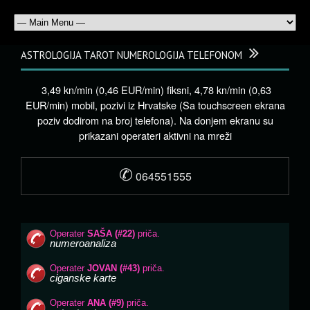
ASTROLOGIJA TAROT NUMEROLOGIJA TELEFONOM
3,49 kn/min (0,46 EUR/min) fiksni, 4,78 kn/min (0,63
EUR/min) mobil, pozivi iz Hrvatske (Sa touchscreen ekrana
poziv dodirom na broj telefona). Na donjem ekranu su
prikazani operateri aktivni na mreži
✆
064551555