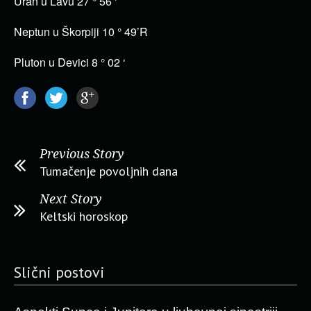
Uran u Lavu 27 ° 56 ‘
Neptun u Škorpiji 10 ° 49’R
Pluton u Devici 8 ° 02 ‘
Previous Story
Tumačenje povoljnih dana
Next Story
Keltski horoskop
Slični postovi