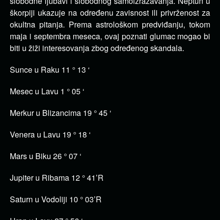
slobodne ljubavi i slobodnog samoizražavanja. Neptun u
škorpiji ukazuje na određenu zavisnost ili privrženost za
okultna pitanja. Prema astrološkom predviđanju, tokom
maja i septembra meseca, ovaj poznati glumac mogao bi
biti u žiži interesovanja zbog određenog skandala.
Sunce u Raku 11 ° 13 ‘
Mesec u Lavu 1 ° 05 ‘
Merkur u Blizancima 19 ° 45 ‘
Venera u Lavu 19 ° 18 ‘
Mars u Biku 26 ° 07 ‘
Jupiter u Ribama 12 ° 41’R
Saturn u Vodoliji 10 ° 03’R