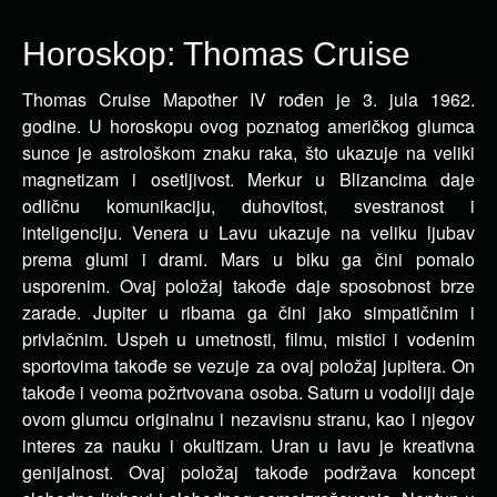
Horoskop: Thomas Cruise
Thomas Cruise Mapother IV rođen je 3. jula 1962.
godine. U horoskopu ovog poznatog američkog glumca
sunce je
astrološkom znaku raka, što ukazuje na veliki
magnetizam i osetljivost. Merkur u Blizancima daje
odličnu komunikaciju, duhovitost, svestranost i
inteligenciju. Venera u Lavu ukazuje na veliku ljubav
prema glumi i drami. Mars u biku ga čini pomalo
usporenim. Ovaj položaj takođe daje sposobnost brze
zarade. Jupiter u ribama ga čini jako simpatičnim i
privlačnim. Uspeh u umetnosti, filmu, mistici i vodenim
sportovima takođe se vezuje za ovaj položaj jupitera. On
takođe i veoma požrtvovana osoba. Saturn u vodoliji daje
ovom glumcu originalnu i nezavisnu stranu, kao i njegov
interes za nauku i okultizam. Uran u lavu je kreativna
genijalnost. Ovaj položaj takođe podržava koncept