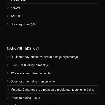
SNOVI
TAROT
Uncategorized @hr
NAJNOVIJI TEKSTOVI
Okultizam tevtonskih vitezova zemlje Hiperboreje
Bučni TV iz druge dimenzije
12 saveta besmrtne Lujze Hej
Opasnost mentalne manipulacije
Metoda „Čaša vode“ za rešavanje problema i ispunjenje želja.
Amerika sudba i usud