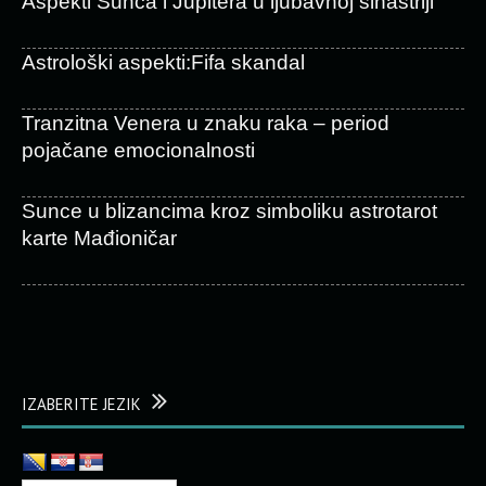
Aspekti Sunca i Jupitera u ljubavnoj sinastriji
Astrološki aspekti:Fifa skandal
Tranzitna Venera u znaku raka – period
pojačane emocionalnosti
Sunce u blizancima kroz simboliku astrotarot
karte Mađioničar
IZABERITE JEZIK