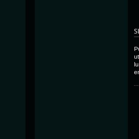
S
P
ut
l
e