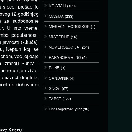
KRISTALI
(109)
 sreće, prošao je
novog 12-godišnjeg
MAGIJA
(233)
an za sudbonosne
MESEČNI HOROSKOP
(1)
r. U isto vreme,
imbol popularnosti.
MISTERIJE
(16)
 javnosti (7.kuća),
NUMEROLOGIJA
(251)
u, Neptun, koji se
ičnom, već joj daje
PARANORMALNO
(5)
m između Sunca i
RUNE
(3)
omene u njen život.
Pomažući drugima,
SANOVNIK
(4)
ćnost na duhovnom
SNOVI
(67)
TAROT
(127)
Uncategorized @hr
(38)
ext Story