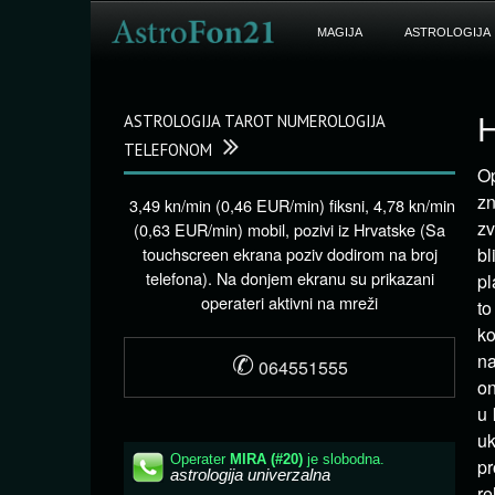
MAGIJA
ASTROLOGIJA
ASTROLOGIJA TAROT NUMEROLOGIJA
H
TELEFONOM
Op
zn
3,49 kn/min (0,46 EUR/min) fiksni, 4,78 kn/min
zv
(0,63 EUR/min) mobil, pozivi iz Hrvatske (Sa
touchscreen ekrana poziv dodirom na broj
bl
telefona). Na donjem ekranu su prikazani
pl
operateri aktivni na mreži
to
ko
✆
na
064551555
on
u 
uk
pr
re