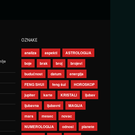
OZNAKE
analiza
aspekti
ASTROLOGIJA
mlje
boje
brak
broj
brojevi
budućnost
datum
energija
FENG SHUI
feng šui
HOROSKOP
jupiter
karte
KRISTALI
ljubav
ljubavna
ljubavni
MAGIJA
mars
mesec
novac
NUMEROLOGIJA
odnosi
planete