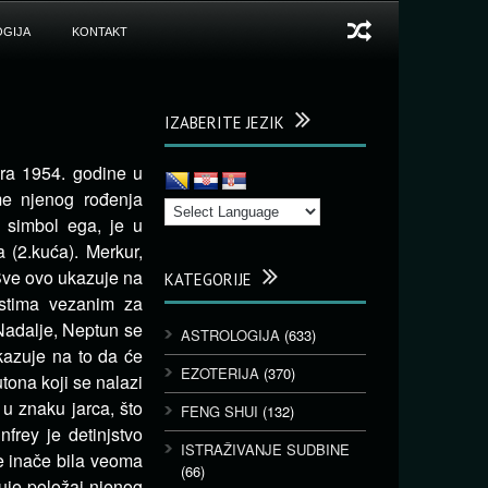
GIJA
KONTAKT
IZABERITE JEZIK
ara 1954. godine u
me njenog rođenja
 simbol ega, je u
 (2.kuća). Merkur,
 Sve ovo ukazuje na
KATEGORIJE
ostima vezanim za
Nadalje, Neptun se
ASTROLOGIJA
(633)
ukazuje na to da će
EZOTERIJA
(370)
tona koji se nalazi
 u znaku jarca, što
FENG SHUI
(132)
frey je detinjstvo
ISTRAŽIVANJE SUDBINE
je inače bila veoma
(66)
zuje položaj njenog