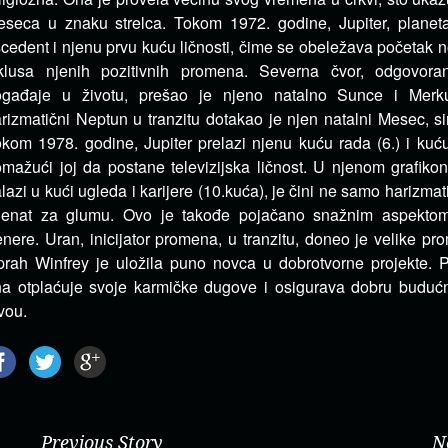
seca u znaku strelca. Tokom 1972. godine, Jupiter, planeta
cedent i njenu prvu kuću ličnosti, čime se obeležava početak 
iklusa njenih pozitivnih promena. Severna čvor, odgovor
ogađaje u životu, prešao je njeno natalno Sunce i Merku
rizmatični Neptun u tranzitu dotakao je njen natalni Mesec, s
kom 1978. godine, Jupiter prelazi njenu kuću rada (6.) i kuću
mažući joj da postane televizijska ličnost. U njenom grafikon
lazi u kući ugleda i karijere (10.kuća), je čini ne samo harizmat
alenat za glumu. Ovo je takođe pojačano snažnim aspekto
nere. Uran, inicijator promena, u tranzitu, doneo je velike pr
rah Winfrey je uložila puno novca u dobrotvorne projekte. 
a otplaćuje svoje karmičke dugove i osigurava dobru budu
vou.
Previous Story
N