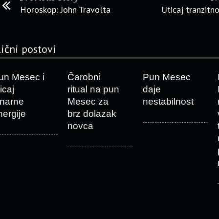
Horoskop: John Travolta
Uticaj tranzitn
lični postovi
un Mesec i
Čarobni
Pun Mesec
icaj
ritual na pun
daje
unarne
Mesec za
nestabilnost
nergije
brz dolazak
novca