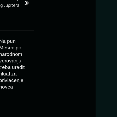
og Jupitera
Na pun
Mesec po
narodnom
verovanju
treba uraditi
ritual za
privlačenje
novca