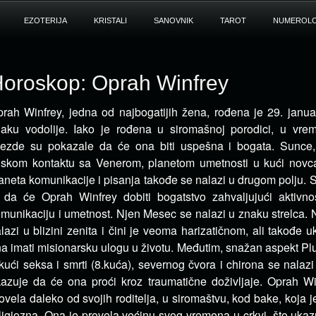
EZOTERIJA
KRISTALI
SANOVNIK
TAROT
NUMEROLO
oroskop: Oprah Winfrey
rah Winfrey, jedna od najbogatijih žena, rođena je 29. janu
aku vodolije. Iako je rođena u siromašnoj
porodici, u vre
ezde su pokazale da će ona biti uspešna i bogata. Sunce,
iskom kontaktu sa Venerom, planetom umetnosti u kući novca
aneta komunikacije i pisanja takođe se nalazi u drugom polju.
 da će Oprah Winfrey dobiti bogatstvo zahvaljujući aktivn
munikaciju i umetnost. N
jen Mesec se nalazi u znaku strelca
. 
lazi u blizini zenita i čini je veoma harizatičnom, ali takođe 
a imati misionarsku ulogu u životu. Međutim, snažan aspekt Plu
kući seksa i smrti (8.kuća), severnog čvora i chirona se nalazi
azuje da će ona proći kroz traumatične doživljaje. Oprah Win
ovela daleko od svojih roditelja, u siromaštvu, kod bake, koja 
ligiozna. Ona je provela većinu svog vremena u crkvi, što uka