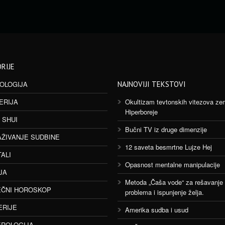
RIJE
OLOGIJA
NAJNOVIJI TEKSTOVI
ERIJA
Okultizam tevtonskih vitezova ze
Hiperboreje
 SHUI
Bučni TV iz druge dimenzije
AŽIVANJE SUDBINE
12 saveta besmrtne Lujze Hej
TALI
Opasnost mentalne manipulacije
JA
Metoda „Čaša vode“ za rešavanje
ČNI HOROSKOP
problema i ispunjenje želja.
ERIJE
Amerika sudba i usud
ROLOGIJA