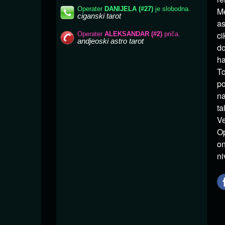
Me
as
c
d
ha
To
po
na
t
Ve
Op
on
ni