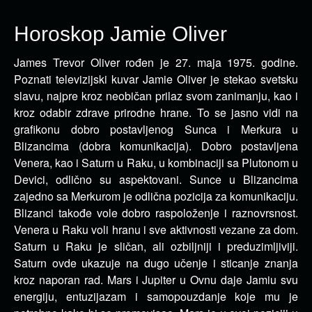
Horoskop Jamie Oliver
James Trevor Oliver rođen je 27. maja 1975. godine.
Poznati televizijski kuvar Jamie Oliver je stekao svetsku
slavu, najpre kroz neobičan
prilaz svom zanimanju, kao i
kroz odabir zdrave prirodne hrane. To se jasno vidi na
grafikonu dobro postavljenog Sunca i Merkura u
Blizancima (dobra komunikacija). Dobro postavljena
Venera, kao i Saturn u Raku, u kombinaciji sa Plutonom u
Devici, odlično su aspektovani. Sunce u Blizancima
zajedno sa Merkurom je odlična pozicija za komunikaciju.
Blizanci takođe vole dobro raspoloženje i raznovrsnost.
Venera u Raku voli hranu i sve aktivnosti vezane za dom.
Saturn u Raku je sličan, ali ozbiljniji i preduzimljiviji.
Saturn ovde ukazuje na dugo učenje i sticanje znanja
kroz naporan rad. Mars i Jupiter u Ovnu daje Jamiu svu
energiju, entuzijazam i samopouzdanje koje mu je