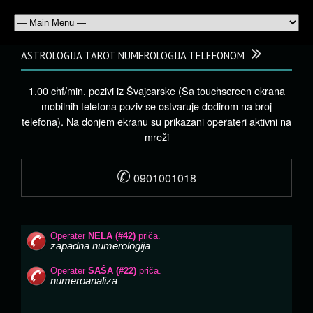
ASTROLOGIJA TAROT NUMEROLOGIJA TELEFONOM
1.00 chf/min, pozivi iz Švajcarske (Sa touchscreen ekrana
mobilnih telefona poziv se ostvaruje dodirom na broj
telefona). Na donjem ekranu su prikazani operateri aktivni na
mreži
✆
0901001018