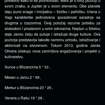
potrebno kako bi se promovisao. Mars je u ovoj poziciji u
svom znaku, a Jupiter je u svom elementu. Obe planete
daju puno snage i inicijativu – fizičku i psihičku. Urana u
Vagi karakteriše jedinstvena sposobnost saradnje sa
drugima u izazovima. Ovaj položaj razume potrebu za
slobodom i prostorom u svim odnosima. Neptun u Strelcu
daje Jamiu želju da putuje i istražuje druge kulture. Ova
pozicija predstavlja takođe nemirnu prirodu, istraživanje i
aktivnosti na otvorenom. Tokom 2013. godine Jamie
Olivera očekuju nova zanimljiva angažovanja i projekti u
kulinarstvu.
Sunce u Blizancima 5 ° 33 ‚
Mesec u Jarcu 2 ° 59 ‚
Merkur u Blizancima 23 ° 25 ‚
Venera u Raku 19 ° 28 ‚