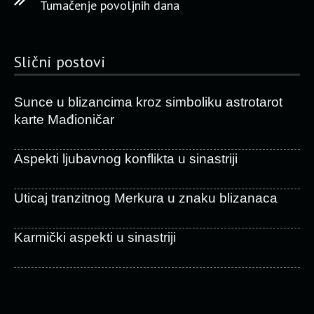
Tumačenje povoljnih dana
Slični postovi
Sunce u blizancima kroz simboliku astrotarot
karte Mađioničar
Aspekti ljubavnog konflikta u sinastriji
Uticaj tranzitnog Merkura u znaku blizanaca
Karmički aspekti u sinastriji