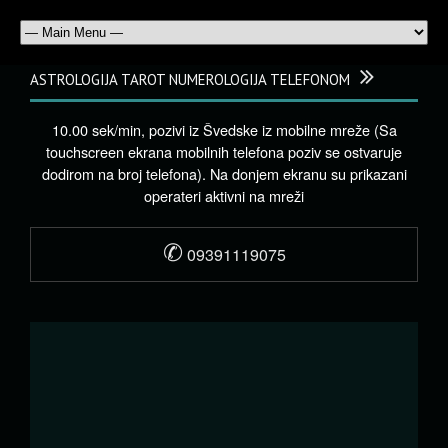
ASTROLOGIJA TAROT NUMEROLOGIJA TELEFONOM
10.00 sek/min, pozivi iz Švedske iz mobilne mreže (Sa
touchscreen ekrana mobilnih telefona poziv se ostvaruje
dodirom na broj telefona). Na donjem ekranu su prikazani
operateri aktivni na mreži
✆
09391119075