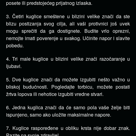
posete ili predstojećeg prijatnog izlaska.
3. Četiri kuglice smeštene u blizini velike znači da ste
blizu postizanja svog cilja, ali vaši protivnici još uvek
mogu sprečiti da ga dostignete. Budite vrlo oprezni,
nemojte imati poverenje u svakog. Učinite napor i slavite
pobedu.
4. Tri male kuglice u blizini velike znači razočaranje u
ljubavi.
5. Dve kuglice znači da možete izgubiti nešto važno u
bliskoj budućnosti. Pogledajte torbicu, možete postati
žrtva lopova ili nehotice izgubiti vredne stvari.
6. Jedna kuglica znači da će samo pola vaše želje biti
ispunjeno, samo ako uložite maksimalne napore.
7. Kuglice raspoređene u obliku krsta nije dobar znak.
Pazite na svoje zdravlje!