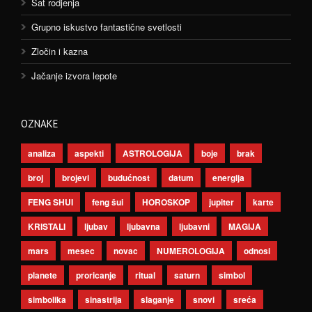
Sat rodjenja
Grupno iskustvo fantastične svetlosti
Zločin i kazna
Jačanje izvora lepote
OZNAKE
analiza
aspekti
ASTROLOGIJA
boje
brak
broj
brojevi
budućnost
datum
energija
FENG SHUI
feng šui
HOROSKOP
jupiter
karte
KRISTALI
ljubav
ljubavna
ljubavni
MAGIJA
mars
mesec
novac
NUMEROLOGIJA
odnosi
planete
proricanje
ritual
saturn
simbol
simbolika
sinastrija
slaganje
snovi
sreća