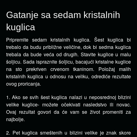
Gatanje sa sedam kristalnih
kuglica
Pripremite sedam kristalnih kuglica. Šest kuglica bi
trebalo da budu približne veličine, dok bi sedma kuglica
trebala da bude veća od drugih.
Stavite kuglice u malu
šoljicu. Sada ispraznite šoljicu, bacajući kristalne kuglice
na sto prekriven crvenom tkaninom. Položaj malih
kristalnih kuglica u odnosu na veliku, odrediće rezultate
ovog proricanja.
1. Ako se svih šest kuglica nalazi u neposrednoj blizini
velike kuglice- možete očekivati nasledstvo ili novac.
Ovaj rezultat govori da će vam se život promeniti za
najbolje.
2. Pet kuglica smeštenih u blizini velike je znak skore