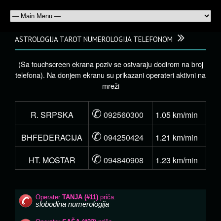
ASTROLOGIJA TAROT NUMEROLOGIJA TELEFONOM
(Sa touchscreen ekrana poziv se ostvaraju dodirom na broj
telefona). Na donjem ekranu su prikazani operateri aktivni na
mreži
✆
R. SRPSKA
092560300
1.05 km/min
✆
BHFEDERACIJA
094250424
1.21 km/min
✆
HT. MOSTAR
094840908
1.23 km/min