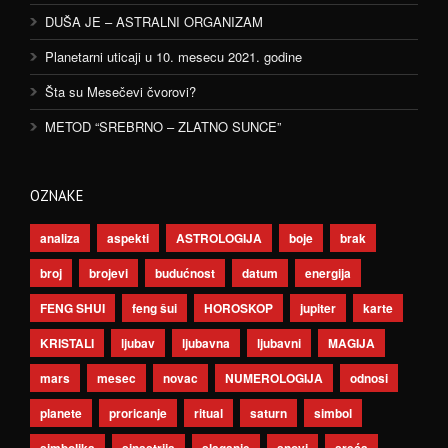
DUŠA JE – ASTRALNI ORGANIZAM
Planetarni uticaji u 10. mesecu 2021. godine
Šta su Mesečevi čvorovi?
METOD “SREBRNO – ZLATNO SUNCE”
OZNAKE
analiza
aspekti
ASTROLOGIJA
boje
brak
broj
brojevi
budućnost
datum
energija
FENG SHUI
feng šui
HOROSKOP
jupiter
karte
KRISTALI
ljubav
ljubavna
ljubavni
MAGIJA
mars
mesec
novac
NUMEROLOGIJA
odnosi
planete
proricanje
ritual
saturn
simbol