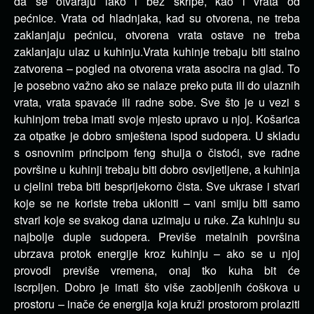
da se otvaraju lako i bez škripe, kao i vrata od
pećnice.
Vrata od hladnjaka, kad su otvorena, ne treba
zaklanjaju pećnicu, otvorena vrata ostave ne treba
zaklanjaju ulaz u kuhinju.
Vrata kuhinje trebaju biti stalno
zatvorena – pogled na otvorena vrata asocira na glad.
To
je posebno važno ako se nalaze preko puta ili do ulaznih
vrata, vrata spavaće ili radne sobe.
Sve što je u vezi s
kuhinjom treba imati svoje mjesto upravo u njoj.
Košarica
za otpatke je dobro smještena ispod sudopera.
U skladu
s osnovnim principom feng shuija o čistoći, sve radne
površine u kuhinji trebaju biti dobro osvijetljene, a kuhinja
u cjelini treba biti besprijekorno čista.
Sve ukrase i stvari
koje se ne koriste treba ukloniti – vani smiju biti samo
stvari koje se svakog dana uzimaju u ruke.
Za kuhinju su
najbolje duple sudopera.
Previše metalnih površina
ubrzava protok energije kroz kuhinju – ako se u njoj
provodi previše vremena, onaj tko kuha bit će
iscrpljen.
Dobro je imati što više zaobljenih ćoškova u
prostoru – inače će energija koja kruži prostorom prolaziti