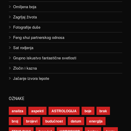
Omiljena boja
Zagrljaj života
Fotografije duše
Feng shui partnerskog odnosa
Sat rodjenja
Grupno iskustvo fantastične svetlosti
Zločin i kazna
Jačanje izvora lepote
OZNAKE
analiza
aspekti
ASTROLOGIJA
boje
brak
broj
brojevi
budućnost
datum
energija