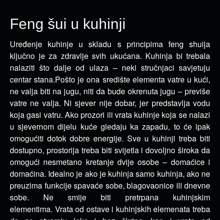
Feng šui u kuhinji
Uređenje kuhinje u skladu s principima feng shuija
ključno je za zdravlje svih ukućana.
Kuhinja bi trebala
nalaziti što dalje od ulaza – neki stručnjaci savjetuju
centar stana.
Pošto je ona središte elementa vatre u kući,
ne valja biti na jugu, niti da bude okrenuta jugu – previše
vatre ne valja.
Ni sjever nije dobar, jer predstavlja vodu
koja gasi vatru.
Ako prozori ili vrata kuhinje koja se nalazi
u sjevernom dijelu kuće gledaju ka zapadu, to će ipak
omogućiti dotok dobre energije.
Sve u kuhinji treba biti
dostupno, prostorija treba biti svijetla i dovoljno široka da
omogući nesmetano kretanje dvije osobe – domaćice i
domaćina.
Idealno je ako je kuhinja samo kuhinja, ako ne
preuzima funkcije spavaće sobe, blagovaonice ili dnevne
sobe.
Ne smije biti pretrpana kuhinjskim
elementima.
Vrata od ostave i kuhinjskih elemenata treba