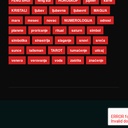
FENG SHUI
feng šui
HOROSKOP
jupiter
karte
KRISTALI
ljubav
ljubavna
ljubavni
MAGIJA
mars
mesec
novac
NUMEROLOGIJA
odnosi
planete
proricanje
ritual
saturn
simbol
simbolika
sinastrija
slaganje
snovi
sreća
sunce
talisman
TAROT
tumačenje
uticaj
venera
verovanja
voda
zaštita
značenje