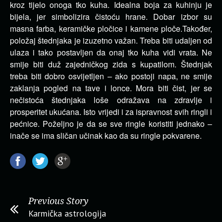
kroz tijelo onoga tko kuha.
Idealna boja za kuhinju je
bijela, jer simbolizira čistoću hrane.
Dobar izbor su
masna farba, keramičke pločice i kamene ploče.
Također,
položaj štednjaka je izuzetno važan.
Treba biti udaljen od
ulaza i tako postavljen da onaj tko kuha vidi vrata.
Ne
smije biti duž zajedničkog zida s kupatilom.
Štednjak
treba biti dobro osvijetljen – ako postoji napa, ne smije
zaklanja pogled na tave i lonce.
Mora biti čist, jer se
nečistoća štednjaka loše odražava na zdravlje i
prosperitet ukućana.
Isto vrijedi i za ispravnost svih ringli i
pećnice.
Poželjno je da se sve ringle koristiti jednako –
inače se ima sličan učinak kao da su ringle pokvarene.
Previous Story
Karmička astrologija